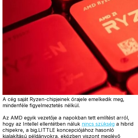
A cég saját Ryzen-chipjeinek órajele emelkedik meg,
mindenféle figyelmeztetés nélkül.
Az AMD egyik vezetője a napokban tett említést arról,
hogy az Intellel ellentétben náluk
nincs szükség
a hibrid
chipekre, a big.LITTLE koncepciójához hasonló
kialakítású példányokra, eközben viszont meglévő