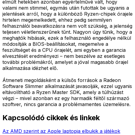
elmúlt hetekben azonban egyértelművé vált, hogy
valami nem stimmel, egymás után futottak be ugyanis a
jelentések arról, hogy a különböző Ryzen-chipek órajele
hirtelen megemelkedett, ehhez pedig semmilyen
felhasználói beavatkozásra nem volt szükség, a jelenség
teljesen véletlenszerűnek tűnt. Nagyon úgy tűnik, hogy a
meghajtók hibásak, ezek a felhasználó engedélye nélkül
módosítják a BIOS-beállításokat, megemelve a
feszültséget és a CPU órajelét, ami egyben a garancia
elvesztését eredményezi – nem beszélve az esetleges
további problémákról, amelyet a jóval magasabb órajel
alkalmazása idézhet elő.
Átmeneti megoldásként a külsős források a Radeon
Software Slimmer alkalmazását javasolják, ezzel ugyanis
eltávolítható a Ryzen Master SDK, amely a túlhúzást
végzi – mivel azonban ez egy harmadik féltől származó
szoftver, nincs garancia a problémamentes üzemelésre.
Kapcsolódó cikkek és linkek
Az AMD szerint az Apple laptopja elbukik a játékok