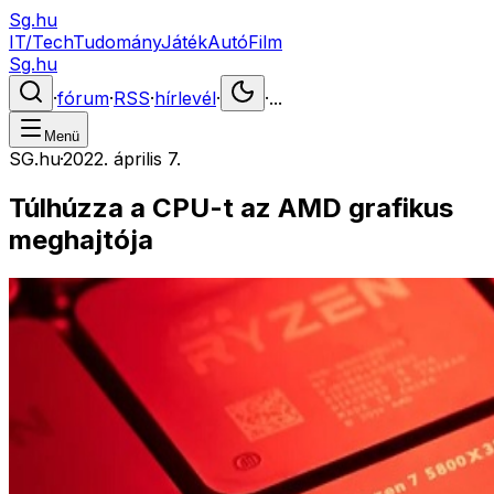
Sg.hu
IT/Tech
Tudomány
Játék
Autó
Film
Sg.hu
·
fórum
·
RSS
·
hírlevél
·
·
...
Menü
SG.hu
·
2022. április 7.
Túlhúzza a CPU-t az AMD grafikus
meghajtója