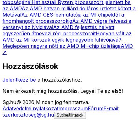
többségénél
Hat asztali Ryzen processzort jelentett be
az AMD
Az AMD hatvan milliárd dolláros üzletet kötött a
Metával
Az AMD CES-bemutatója az MI chipektől a
finomhangolt processzorokig
Az AMD végre felveszi a
versenyt az Nvidiával
Az AMD fejlesztés helyett
egyszerűen átnevezi régi processzorait
Hogyan vált az
AMD az MI korszak egyik legnagyobb kihívójává?
Meglepően nagyra nőtt az AMD MI-chip üzletága
AMD
↗
Hozzászólások
Jelentkezz be
a hozzászóláshoz.
Nem érkezett még hozzászólás. Legyél Te az első!
Sg
.hu
©
2026
Minden jog fenntartva.
Adatvédelmi nyilatkozat
Impresszum
Fórum
E-mail:
szerkesztoseg@sg.hu
Sütibeállítások