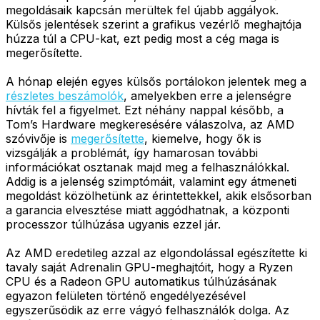
megoldásaik kapcsán merültek fel újabb aggályok.
Külsős jelentések szerint a grafikus vezérlő meghajtója
húzza túl a CPU-kat, ezt pedig most a cég maga is
megerősítette.
A hónap elején egyes külsős portálokon jelentek meg a
részletes beszámolók
, amelyekben erre a jelenségre
hívták fel a figyelmet. Ezt néhány nappal később, a
Tom’s Hardware megkeresésére válaszolva, az AMD
szóvivője is
megerősítette
, kiemelve, hogy ők is
vizsgálják a problémát, így hamarosan további
információkat osztanak majd meg a felhasználókkal.
Addig is a jelenség szimptómáit, valamint egy átmeneti
megoldást közölhetünk az érintettekkel, akik elsősorban
a garancia elvesztése miatt aggódhatnak, a központi
processzor túlhúzása ugyanis ezzel jár.
Az AMD eredetileg azzal az elgondolással egészítette ki
tavaly saját Adrenalin GPU-meghajtóit, hogy a Ryzen
CPU és a Radeon GPU automatikus túlhúzásának
egyazon felületen történő engedélyezésével
egyszerűsödik az erre vágyó felhasználók dolga. Az