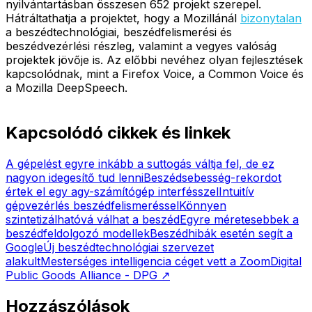
nyilvántartásban összesen 652 projekt szerepel.
Hátráltathatja a projektet, hogy a Mozillánál
bizonytalan
a beszédtechnológiai, beszédfelismerési és
beszédvezérlési részleg, valamint a vegyes valóság
projektek jövője is. Az előbbi nevéhez olyan fejlesztések
kapcsolódnak, mint a Firefox Voice, a Common Voice és
a Mozilla DeepSpeech.
Kapcsolódó cikkek és linkek
A gépelést egyre inkább a suttogás váltja fel, de ez
nagyon idegesítő tud lenni
Beszédsebesség-rekordot
értek el egy agy-számítógép interfésszel
Intuitív
gépvezérlés beszédfelismeréssel
Könnyen
szintetizálhatóvá válhat a beszéd
Egyre méretesebbek a
beszédfeldolgozó modellek
Beszédhibák esetén segít a
Google
Új beszédtechnológiai szervezet
alakult
Mesterséges intelligencia céget vett a Zoom
Digital
Public Goods Alliance - DPG
↗
Hozzászólások