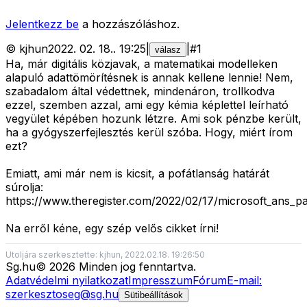
Jelentkezz be
a hozzászóláshoz.
©
kjhun
2022. 02. 18.
.
19:25
|
|
#
1
válasz
Ha, már digitális közjavak, a matematikai modelleken
alapuló adattömörítésnek is annak kellene lennie! Nem,
szabadalom által védettnek, mindenáron, trollkodva
ezzel, szemben azzal, ami egy kémia képlettel leírható
vegyület képében hozunk létzre. Ami sok pénzbe került,
ha a gyógyszerfejlesztés kerül szóba. Hogy, miért írom
ezt?
Emiatt, ami már nem is kicsit, a pofátlanság határát
súrolja:
https://www.theregister.com/2022/02/17/microsoft_ans_pa
Na erről kéne, egy szép velős cikket írni!
Utoljára szerkesztette: kjhun, 2022.02.18. 19:26:50
Sg
.hu
©
2026
Minden jog fenntartva.
Adatvédelmi nyilatkozat
Impresszum
Fórum
E-mail:
szerkesztoseg@sg.hu
Sütibeállítások