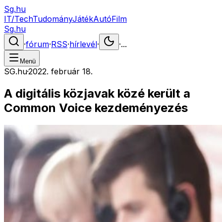
Sg.hu
IT/Tech
Tudomány
Játék
Autó
Film
Sg.hu
·
fórum
·
RSS
·
hírlevél
·
·
...
Menü
SG.hu
·
2022. február 18.
A digitális közjavak közé került a
Common Voice kezdeményezés