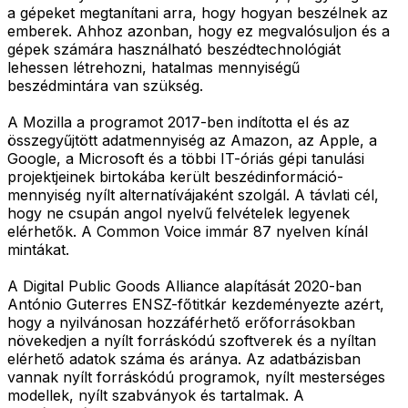
a gépeket megtanítani arra, hogy hogyan beszélnek az
emberek. Ahhoz azonban, hogy ez megvalósuljon és a
gépek számára használható beszédtechnológiát
lehessen létrehozni, hatalmas mennyiségű
beszédmintára van szükség.
A Mozilla a programot 2017-ben indította el és az
összegyűjtött adatmennyiség az Amazon, az Apple, a
Google, a Microsoft és a többi IT-óriás gépi tanulási
projektjeinek birtokába került beszédinformáció-
mennyiség nyílt alternatívájaként szolgál. A távlati cél,
hogy ne csupán angol nyelvű felvételek legyenek
elérhetők. A Common Voice immár 87 nyelven kínál
mintákat.
A Digital Public Goods Alliance alapítását 2020-ban
António Guterres ENSZ-főtitkár kezdeményezte azért,
hogy a nyilvánosan hozzáférhető erőforrásokban
növekedjen a nyílt forráskódú szoftverek és a nyíltan
elérhető adatok száma és aránya. Az adatbázisban
vannak nyílt forráskódú programok, nyílt mesterséges
modellek, nyílt szabványok és tartalmak. A