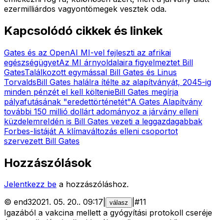
ezermilliárdos vagyontömegek vesztek oda.
Kapcsolódó cikkek és linkek
Gates és az OpenAI MI-vel fejleszti az afrikai
egészségügyet
Az MI árnyoldalaira figyelmeztet Bill
Gates
Találkozott egymással Bill Gates és Linus
Torvalds
Bill Gates halálra ítélte az alapítványát, 2045-ig
minden pénzét el kell költenie
Bill Gates megírja
pályafutásának "eredettörténetét"
A Gates Alapítvány
további 150 millió dollárt adományoz a járvány elleni
küzdelemre
Idén is Bill Gates vezeti a leggazdagabbak
Forbes-listáját
A klímaváltozás elleni csoportot
szervezett Bill Gates
Hozzászólások
Jelentkezz be
a hozzászóláshoz.
©
end3
2021. 05. 20.
.
09:17
|
|
#
11
válasz
Igazából a vakcina mellett a gyógyítási protokoll cseréje