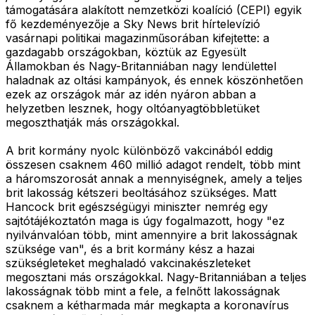
támogatására alakított nemzetközi koalíció (CEPI) egyik
fő kezdeményezője a Sky News brit hírtelevízió
vasárnapi politikai magazinműsorában kifejtette: a
gazdagabb országokban, köztük az Egyesült
Államokban és Nagy-Britanniában nagy lendülettel
haladnak az oltási kampányok, és ennek köszönhetően
ezek az országok már az idén nyáron abban a
helyzetben lesznek, hogy oltóanyagtöbbletüket
megoszthatják más országokkal.
A brit kormány nyolc különböző vakcinából eddig
összesen csaknem 460 millió adagot rendelt, több mint
a háromszorosát annak a mennyiségnek, amely a teljes
brit lakosság kétszeri beoltásához szükséges. Matt
Hancock brit egészségügyi miniszter nemrég egy
sajtótájékoztatón maga is úgy fogalmazott, hogy "ez
nyilvánvalóan több, mint amennyire a brit lakosságnak
szüksége van", és a brit kormány kész a hazai
szükségleteket meghaladó vakcinakészleteket
megosztani más országokkal. Nagy-Britanniában a teljes
lakosságnak több mint a fele, a felnőtt lakosságnak
csaknem a kétharmada már megkapta a koronavírus