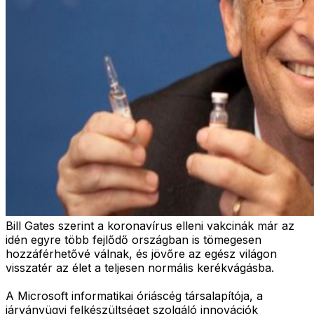
Bill Gates szerint a koronavírus elleni vakcinák már az
idén egyre több fejlődő országban is tömegesen
hozzáférhetővé válnak, és jövőre az egész világon
visszatér az élet a teljesen normális kerékvágásba.
A Microsoft informatikai óriáscég társalapítója, a
járványügyi felkészültséget szolgáló innovációk