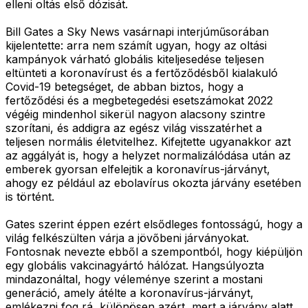
elleni oltás első dózisát.
Bill Gates a Sky News vasárnapi interjúműsorában
kijelentette: arra nem számít ugyan, hogy az oltási
kampányok várható globális kiteljesedése teljesen
eltünteti a koronavírust és a fertőződésből kialakuló
Covid-19 betegséget, de abban biztos, hogy a
fertőződési és a megbetegedési esetszámokat 2022
végéig mindenhol sikerül nagyon alacsony szintre
szorítani, és addigra az egész világ visszatérhet a
teljesen normális életvitelhez. Kifejtette ugyanakkor azt
az aggályát is, hogy a helyzet normalizálódása után az
emberek gyorsan elfelejtik a koronavírus-járványt,
ahogy ez például az ebolavírus okozta járvány esetében
is történt.
Gates szerint éppen ezért elsődleges fontosságú, hogy a
világ felkészülten várja a jövőbeni járványokat.
Fontosnak nevezte ebből a szempontból, hogy kiépüljön
egy globális vakcinagyártó hálózat. Hangsúlyozta
mindazonáltal, hogy véleménye szerint a mostani
generáció, amely átélte a koronavírus-járványt,
emlékezni fog rá, különösen azért, mert a járvány alatt