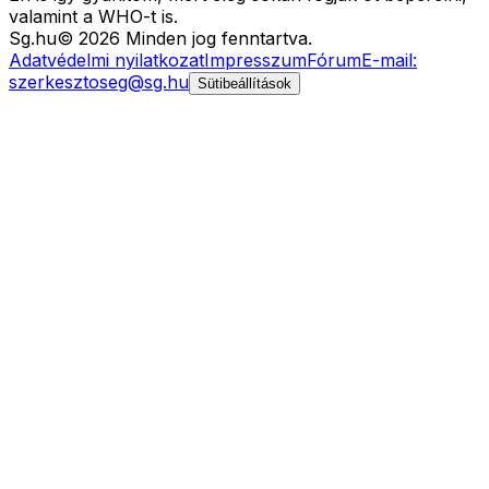
valamint a WHO-t is.
Sg
.hu
©
2026
Minden jog fenntartva.
Adatvédelmi nyilatkozat
Impresszum
Fórum
E-mail:
szerkesztoseg@sg.hu
Sütibeállítások