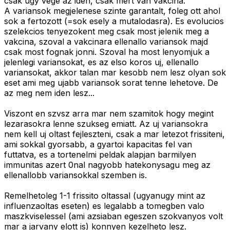
csak ugy vege az iden, csak mert van vakcina.
A variansok megjelenese szinte garantalt, foleg ott ahol
sok a fertozott (=sok esely a mutalodasra). Es evolucios
szelekcios tenyezokent meg csak most jelenik meg a
vakcina, szoval a vakcinara ellenallo variansok majd
csak most fognak jonni. Szoval ha most lenyomjuk a
jelenlegi variansokat, es az elso koros uj, ellenallo
variansokat, akkor talan mar kesobb nem lesz olyan sok
eset ami meg ujabb variansok sorat tenne lehetove. De
az meg nem iden lesz...
Viszont en szvsz arra mar nem szamitok hogy megint
lezarasokra lenne szukseg emiatt. Az uj variansokra
nem kell uj oltast fejleszteni, csak a mar letezot frissiteni,
ami sokkal gyorsabb, a gyartoi kapacitas fel van
futtatva, es a tortenelmi peldak alapjan barmilyen
immunitas azert 0nal nagyobb hatekonysagu meg az
ellenallobb variansokkal szemben is.
Remelhetoleg 1-1 frissito oltassal (ugyanugy mint az
influenzaoltas eseten) es legalabb a tomegben valo
maszkviselessel (ami azsiaban egeszen szokvanyos volt
mar a jarvany elott is) konnyen kezelheto lesz.