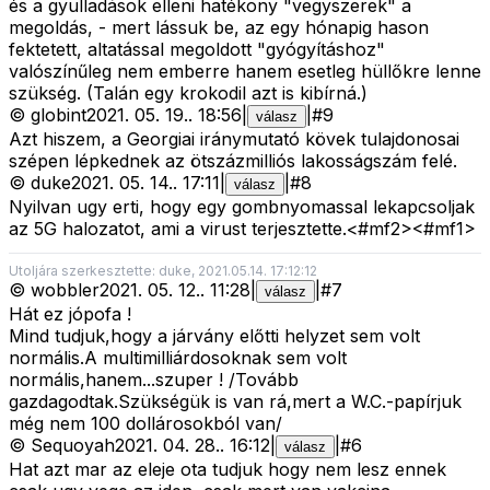
és a gyulladások elleni hatékony "vegyszerek" a
megoldás, - mert lássuk be, az egy hónapig hason
fektetett, altatással megoldott "gyógyításhoz"
valószínűleg nem emberre hanem esetleg hüllőkre lenne
szükség. (Talán egy krokodil azt is kibírná.)
©
globint
2021. 05. 19.
.
18:56
|
|
#
9
válasz
Azt hiszem, a Georgiai iránymutató kövek tulajdonosai
szépen lépkednek az ötszázmilliós lakosságszám felé.
©
duke
2021. 05. 14.
.
17:11
|
|
#
8
válasz
Nyilvan ugy erti, hogy egy gombnyomassal lekapcsoljak
az 5G halozatot, ami a virust terjesztette.<#mf2>
<#mf1>
Utoljára szerkesztette: duke, 2021.05.14. 17:12:12
©
wobbler
2021. 05. 12.
.
11:28
|
|
#
7
válasz
Hát ez jópofa !
Mind tudjuk,hogy a járvány előtti helyzet sem volt
normális.A multimilliárdosoknak sem volt
normális,hanem...szuper ! /Tovább
gazdagodtak.Szükségük is van rá,mert a W.C.-papírjuk
még nem 100 dollárosokból van/
©
Sequoyah
2021. 04. 28.
.
16:12
|
|
#
6
válasz
Hat azt mar az eleje ota tudjuk hogy nem lesz ennek