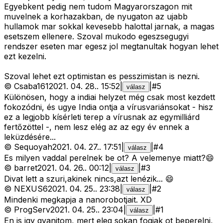
Egyebkent pedig nem tudom Magyarorszagon mit
muvelnek a korhazakban, de nyugaton az ujabb
hullamok mar sokkal kevesebb halottal jarnak, a magas
esetszem ellenere. Szoval mukodo egeszsegugyi
rendszer eseten mar egesz jol megtanultak hogyan lehet
ezt kezelni.
Szoval lehet ezt optimistan es pesszimistan is nezni.
©
Csaba161
2021. 04. 28.
.
15:52
|
|
#
5
válasz
Különösen, hogy a indiai helyzet még csak most kezdett
fokozódni, és ugye India ontja a vírusvariánsokat - hisz
ez a legjobb kísérleti terep a vírusnak az egymilliárd
fertőzöttel -, nem lesz elég az az egy év ennek a
leküzdésére...
©
Sequoyah
2021. 04. 27.
.
17:51
|
|
#
4
válasz
Es milyen vaddal perelnek be ot? A velemenye miatt?😄
©
barret
2021. 04. 26.
.
00:12
|
|
#
3
válasz
Divat lett a szuri,akinek nincs,azt lenézik... 😄
©
NEXUS6
2021. 04. 25.
.
23:38
|
|
#
2
válasz
Mindenki megkapja a nanorobotjait. XD
©
ProgServ
2021. 04. 25.
.
23:04
|
|
#
1
válasz
En is igy gyanitom, mert eleg sokan fogjak ot beperelni,