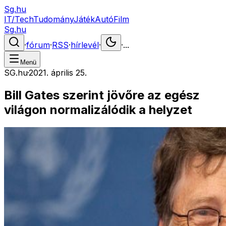
Sg.hu
IT/Tech
Tudomány
Játék
Autó
Film
Sg.hu
·
fórum
·
RSS
·
hírlevél
·
·
...
Menü
SG.hu
·
2021. április 25.
Bill Gates szerint jövőre az egész
világon normalizálódik a helyzet