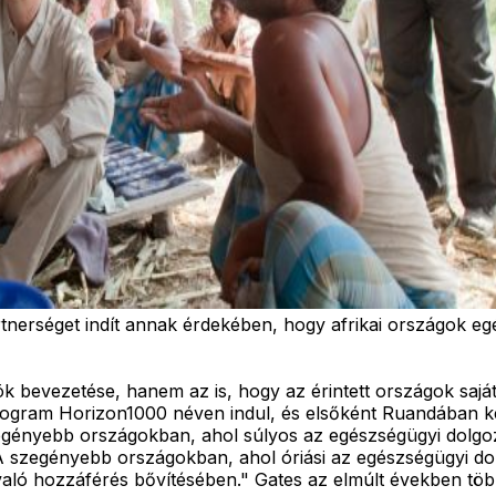
partnerséget indít annak érdekében, hogy afrikai országok
bevezetése, hanem az is, hogy az érintett országok saját 
rogram Horizon1000 néven indul, és elsőként Ruandában ke
gényebb országokban, ahol súlyos az egészségügyi dolgozó
. "A szegényebb országokban, ahol óriási az egészségügyi 
 való hozzáférés bővítésében." Gates az elmúlt években több