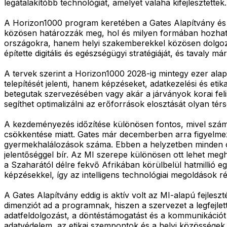
legátalakítóbb technológiát, amelyet valaha kifejlesztettek.
A Horizon1000 program keretében a Gates Alapítvány és 
közösen határozzák meg, hol és milyen formában hozhatja
országokra, hanem helyi szakemberekkel közösen dolgozz
építette digitális és egészségügyi stratégiáját, és tavaly 
A tervek szerint a Horizon1000 2028-ig mintegy ezer alap
telepítését jelenti, hanem képzéseket, adatkezelési és eti
betegutak szervezésében vagy akár a járványok korai fel
segíthet optimalizálni az erőforrások elosztását olyan té
A kezdeményezés időzítése különösen fontos, mivel számo
csökkentése miatt. Gates már decemberben arra figyelme
gyermekhalálozások száma. Ebben a helyzetben minden 
jelentőséggel bír. Az MI szerepe különösen ott lehet meg
a Szaharától délre fekvő Afrikában körülbelül hatmillió 
képzésekkel, így az intelligens technológiai megoldások ré
A Gates Alapítvány eddig is aktív volt az MI-alapú fejl
dimenziót ad a programnak, hiszen a szervezet a legfejlet
adatfeldolgozást, a döntéstámogatást és a kommunikációt 
adatvédelem, az etikai szempontok és a helyi közösségek 