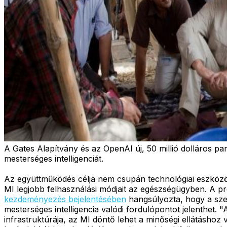
A Gates Alapítvány és az OpenAI új, 50 millió dolláros 
mesterséges intelligenciát.
Az együttműködés célja nem csupán technológiai eszközök 
MI legjobb felhasználási módjait az egészségügyben. A p
kezdeményezés bejelentésében
hangsúlyozta, hogy a sze
mesterséges intelligencia valódi fordulópontot jelenthet
infrastruktúrája, az MI döntő lehet a minőségi ellátáshoz