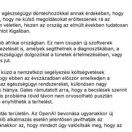
és egészségügyi döntéshozókkal annak érdekében, hogy
, hogy ne külső megoldásokat erőltessenek rá az
 véletlen, hiszen az ország az elmúlt években tudatosan
tot Kigaliban.
öbb afrikai országban. Ez nem csupán új szoftverek
vezetését is, amelyek segíthetnek a diagnosztikában, a
gészségügyi dolgozókat a tünetek értelmezésében, vagy
 jut.
 küzd a nemzetközi segélyezési költségvetések
 hogy ebben az évszázadban először emelkedjen a
az egészségügyi rendszereket, különösen nagy
 hiánya. Gates rámutatott arra, hogy a becslések szerint
ális probléma rövid távon nem orvosolható pusztán
enyhíthetik a terhelést.
tatás területén. Az OpenAI bevonása ugyanakkor új
lő alkalmazás esetén jelentősen javíthatják az
yanakkor az, hogy mindezt úgy valósítsák meg, hogy az