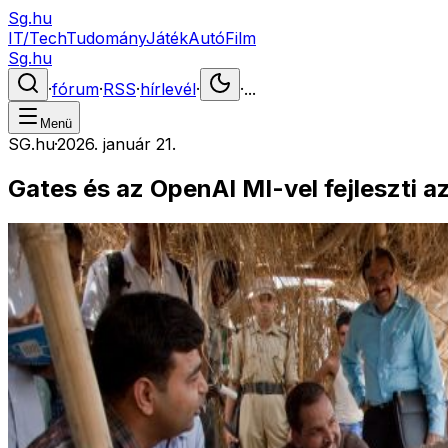
Sg.hu
IT/Tech
Tudomány
Játék
Autó
Film
Sg.hu
·
fórum
·
RSS
·
hírlevél
·
·
...
Menü
SG.hu
·
2026. január 21.
Gates és az OpenAI MI-vel fejleszti a