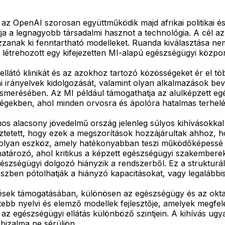
az OpenAI szorosan együttműködik majd afrikai politikai 
 a legnagyobb társadalmi hasznot a technológia. A cél az
anak ki fenntartható modelleket. Ruanda kiválasztása nem
már létrehozott egy kifejezetten MI-alapú egészségügyi közpon
ellátó klinikát és az azokhoz tartozó közösségeket ér el t
kai irányelvek kidolgozását, valamint olyan alkalmazások be
ismerésében. Az MI például támogathatja az alulképzett e
rségekben, ahol minden orvosra és ápolóra hatalmas terhelés
s alacsony jövedelmű ország jelenleg súlyos kihívásokkal
ztetett, hogy ezek a megszorítások hozzájárultak ahhoz,
olyan eszköz, amely hatékonyabban teszi működőképessé 
határozó, ahol kritikus a képzett egészségügyi szakemberek
egészségügyi dolgozó hiányzik a rendszerből. Ez a struktur
szben pótolhatják a hiányzó kapacitásokat, vagy legalábbis 
esztések támogatásában, különösen az egészségügy és az ok
tebb nyelvi és elemző modellek fejlesztője, amelyek megfele
az egészségügyi ellátás különböző szintjein. A kihívás ug
bizalma ne sérüljön.