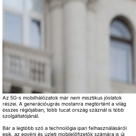
Az 5G-s mobilhálózatok már nem misztikus jóslatok
részei. A generációugrás mostanra megtörtént a világ
összes régiójában, több tucat ország száznál is több
szolgáltatójánál.
Bár a legtöbb szó a technológia ipari felhasználásáról
esik, az egyéni és üzleti mobilelőfizetők számára is új