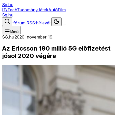
Sg.hu
IT/Tech
Tudomány
Játék
Autó
Film
Sg.hu
·
fórum
·
RSS
·
hírlevél
·
·
...
Menü
SG.hu
·
2020. november 19.
Az Ericsson 190 millió 5G előfizetést
jósol 2020 végére