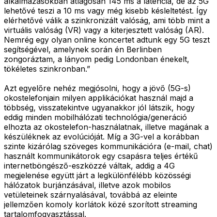
alkalmazásokban átlagosan 145 ms a látencia, de az 5G
lehetővé teszi a 10 ms vagy még kisebb késleltetést. Így
elérhetővé válik a szinkronizált valóság, ami több mint a
virtuális valóság (VR) vagy a kiterjesztett valóság (AR).
Nemrég egy olyan online koncertet adtunk egy 5G teszt
segítségével, amelynek során én Berlinben
zongoráztam, a lányom pedig Londonban énekelt,
tökéletes szinkronban.”
Azt egyelőre nehéz megjósolni, hogy a jövő (5G-s)
okostelefonjain milyen applikációkat használ majd a
többség, visszatekintve ugyanakkor jól látszik, hogy
eddig minden mobilhálózati technológia/generáció
elhozta az okostelefon-használatnak, illetve magának a
készüléknek az evolúcióját. Míg a 3G-vel a korábban
szinte kizárólag szöveges kommunikációra (e-mail, chat)
használt kommunikátorok egy csapásra teljes értékű
internetböngésző-eszközzé váltak, addig a 4G
megjelenése együtt járt a legkülönfélébb közösségi
hálózatok burjánzásával, illetve azok mobilos
vetületeinek szárnyalásával, továbbá az eleinte
jellemzően komoly korlátok közé szorított streaming
tartalomfogyasztással.