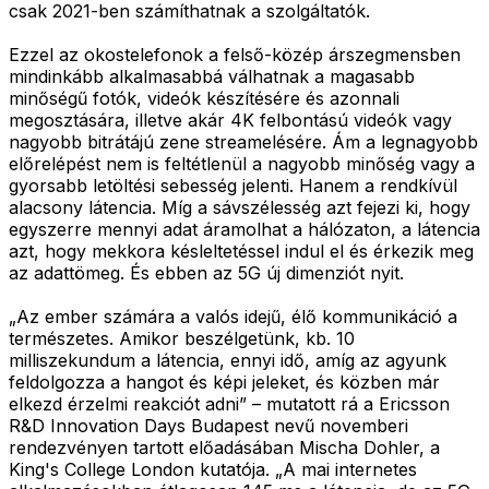
csak 2021-ben számíthatnak a szolgáltatók.
Ezzel az okostelefonok a felső-közép árszegmensben
mindinkább alkalmasabbá válhatnak a magasabb
minőségű fotók, videók készítésére és azonnali
megosztására, illetve akár 4K felbontású videók vagy
nagyobb bitrátájú zene streamelésére. Ám a legnagyobb
előrelépést nem is feltétlenül a nagyobb minőség vagy a
gyorsabb letöltési sebesség jelenti. Hanem a rendkívül
alacsony látencia. Míg a sávszélesség azt fejezi ki, hogy
egyszerre mennyi adat áramolhat a hálózaton, a látencia
azt, hogy mekkora késleltetéssel indul el és érkezik meg
az adattömeg. És ebben az 5G új dimenziót nyit.
„Az ember számára a valós idejű, élő kommunikáció a
természetes. Amikor beszélgetünk, kb. 10
milliszekundum a látencia, ennyi idő, amíg az agyunk
feldolgozza a hangot és képi jeleket, és közben már
elkezd érzelmi reakciót adni” – mutatott rá a Ericsson
R&D Innovation Days Budapest nevű novemberi
rendezvényen tartott előadásában Mischa Dohler, a
King's College London kutatója. „A mai internetes