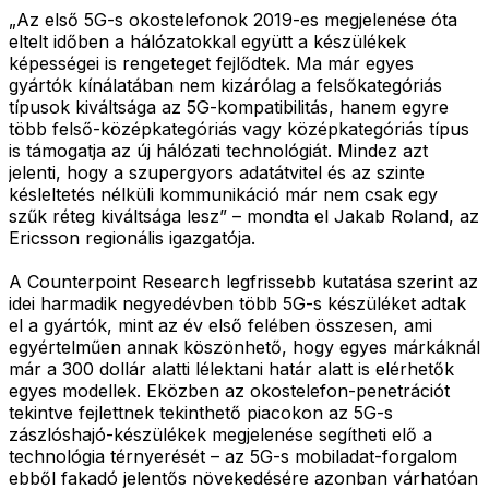
„Az első 5G-s okostelefonok 2019-es megjelenése óta
eltelt időben a hálózatokkal együtt a készülékek
képességei is rengeteget fejlődtek. Ma már egyes
gyártók kínálatában nem kizárólag a felsőkategóriás
típusok kiváltsága az 5G-kompatibilitás, hanem egyre
több felső-középkategóriás vagy középkategóriás típus
is támogatja az új hálózati technológiát. Mindez azt
jelenti, hogy a szupergyors adatátvitel és az szinte
késleltetés nélküli kommunikáció már nem csak egy
szűk réteg kiváltsága lesz” – mondta el Jakab Roland, az
Ericsson regionális igazgatója.
A Counterpoint Research legfrissebb kutatása szerint az
idei harmadik negyedévben több 5G-s készüléket adtak
el a gyártók, mint az év első felében összesen, ami
egyértelműen annak köszönhető, hogy egyes márkáknál
már a 300 dollár alatti lélektani határ alatt is elérhetők
egyes modellek. Eközben az okostelefon-penetrációt
tekintve fejlettnek tekinthető piacokon az 5G-s
zászlóshajó-készülékek megjelenése segítheti elő a
technológia térnyerését – az 5G-s mobiladat-forgalom
ebből fakadó jelentős növekedésére azonban várhatóan