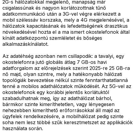
2G-s hálózatokkal megjelenő, manapság már
csigalassúnak és nagyon korlátozottnak tűnő
adatkommunikáció után a 3G-vel végre elérkezett a
mobil szélessáv korszaka, mely a 4G megjelenésével, a
hálózatok kapacitásának és lefedettségének drasztikus
növekedésével hozta el a ma ismert okostelefonok által
kínált adatközpontú szemléletet és bőséges
alkalmazáskínálatot.
Az adatéhség azonban nem csillapodik: a tavalyi, egy
okostelefonra jutó globális átlag 7 GB-os havi
adatforgalom az előrejelzések szerint 2025-re 25 GB-ra
nő majd, olyan szintre, mely a hatékonyabb hálózati
topológiák bevezetése nélkül szinte fenntarthatatlanná
tenné a mobilos adathálózatok működését. Az 5G-vel az
okostelefonok egy korábbi jelentős korlátuktól
szabadulhatnak meg, így az adathálózat bárhol,
bármikor szinte kimeríthetetlen, vagy lényegesen
nehezebben kimeríthető erőforrásokkal áll majd az
ügyfelek rendelkezésére, a mobilhálózat pedig szinte
soha nem lesz többé szűk keresztmetszet az applikációk
használata során.