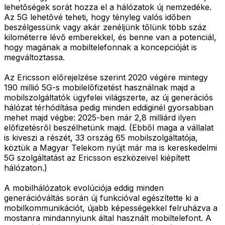
lehetőségek sorát hozza el a hálózatok új nemzedéke.
Az 5G lehetővé teheti, hogy tényleg valós időben
beszélgessünk vagy akár zenéljünk tőlünk több száz
kilométerre lévő emberekkel, és benne van a potenciál,
hogy magának a mobiltelefonnak a koncepcióját is
megváltoztassa.
Az Ericsson előrejelzése szerint 2020 végére mintegy
190 millió 5G-s mobilelőfizetést használnak majd a
mobilszolgáltatók ügyfelei világszerte, az új generációs
hálózat térhódítása pedig minden eddiginél gyorsabban
mehet majd végbe: 2025-ben már 2,8 milliárd ilyen
előfizetésről beszélhetünk majd. (Ebből maga a vállalat
is kiveszi a részét, 33 ország 65 mobilszolgáltatója,
köztük a Magyar Telekom nyújt már ma is kereskedelmi
5G szolgáltatást az Ericsson eszközeivel kiépített
hálózaton.)
A mobilhálózatok evolúciója eddig minden
generációváltás során új funkcióval egészítette ki a
mobilkommunikációt, újabb képességekkel felruházva a
mostanra mindannyiunk által használt mobiltelefont. A