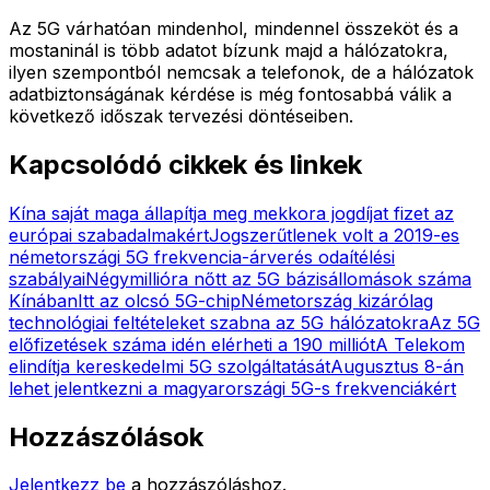
Az 5G várhatóan mindenhol, mindennel összeköt és a
mostaninál is több adatot bízunk majd a hálózatokra,
ilyen szempontból nemcsak a telefonok, de a hálózatok
adatbiztonságának kérdése is még fontosabbá válik a
következő időszak tervezési döntéseiben.
Kapcsolódó cikkek és linkek
Kína saját maga állapítja meg mekkora jogdíjat fizet az
európai szabadalmakért
Jogszerűtlenek volt a 2019-es
németországi 5G frekvencia-árverés odaítélési
szabályai
Négymillióra nőtt az 5G bázisállomások száma
Kínában
Itt az olcsó 5G-chip
Németország kizárólag
technológiai feltételeket szabna az 5G hálózatokra
Az 5G
előfizetések száma idén elérheti a 190 milliót
A Telekom
elindítja kereskedelmi 5G szolgáltatását
Augusztus 8-án
lehet jelentkezni a magyarországi 5G-s frekvenciákért
Hozzászólások
Jelentkezz be
a hozzászóláshoz.