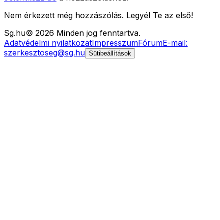
Nem érkezett még hozzászólás. Legyél Te az első!
Sg
.hu
©
2026
Minden jog fenntartva.
Adatvédelmi nyilatkozat
Impresszum
Fórum
E-mail:
szerkesztoseg@sg.hu
Sütibeállítások