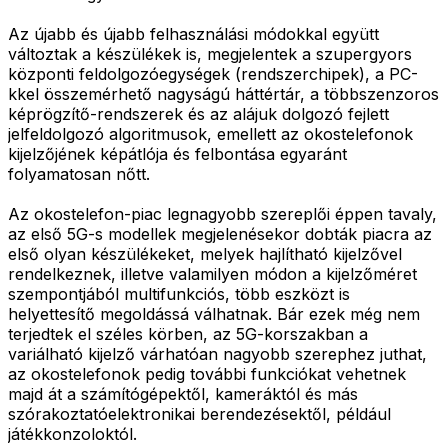
Az újabb és újabb felhasználási módokkal együtt
változtak a készülékek is, megjelentek a szupergyors
központi feldolgozóegységek (rendszerchipek), a PC-
kkel összemérhető nagyságú háttértár, a többszenzoros
képrögzítő-rendszerek és az alájuk dolgozó fejlett
jelfeldolgozó algoritmusok, emellett az okostelefonok
kijelzőjének képátlója és felbontása egyaránt
folyamatosan nőtt.
Az okostelefon-piac legnagyobb szereplői éppen tavaly,
az első 5G-s modellek megjelenésekor dobták piacra az
első olyan készülékeket, melyek hajlítható kijelzővel
rendelkeznek, illetve valamilyen módon a kijelzőméret
szempontjából multifunkciós, több eszközt is
helyettesítő megoldássá válhatnak. Bár ezek még nem
terjedtek el széles körben, az 5G-korszakban a
variálható kijelző várhatóan nagyobb szerephez juthat,
az okostelefonok pedig további funkciókat vehetnek
majd át a számítógépektől, kameráktól és más
szórakoztatóelektronikai berendezésektől, például
játékkonzoloktól.