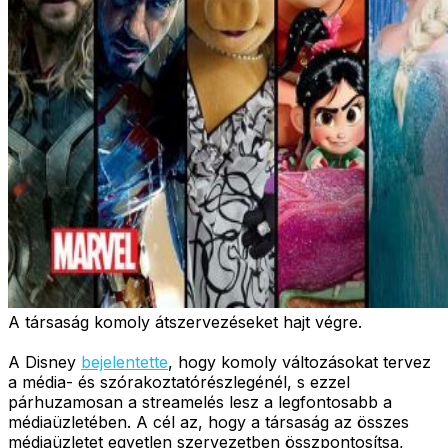
A társaság komoly átszervezéseket hajt végre.
A Disney
bejelentette
, hogy komoly változásokat tervez
a média- és szórakoztatórészlegénél, s ezzel
párhuzamosan a streamelés lesz a legfontosabb a
médiaüzletében. A cél az, hogy a társaság az összes
médiaüzletet egyetlen szervezetben összpontosítsa,