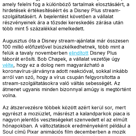
amely felelni fog a különböző tartalmak elosztásáért, a
hirdetések értékesítéséért és a Disney Plus stream-
szolgáltatásért. A bejelentést követően a vállalat
részvényeinek ára a tőzsdei kereskedés zárása után
több mint 5 százalékkal emelkedett.
Augusztus óta a Disney stream-ajánlatai már összesen
100 millió előfizetővel büszkélkedhetnek, több mint a
felük a tavaly novemberben
elindított
Disney Plus
táborát erősíti. Bob Chapek, a vállalat vezetője úgy
vélte
, hogy ez a dolog nem magyarázható a
koronavírus-járványra adott reakcióval, sokkal inkább
arról van szó, hogy a vírus csupán felgyorsította a
stream-szolgáltatásokra való váltás sebességét. Az
átmenet ugyanis minden bizonnyal amúgy is megtörtént
volna.
Az átszervezésre többek között azért kerül sor, mert
egyrészt a moziüzlet, másrészt a kalandparkok piaca is
nagyon jelentős veszteségeket szenvedett el az elmúlt
hónapokban. A változtatások eredményeként például a
Soul című Pixar animációs film decemberben a mozik