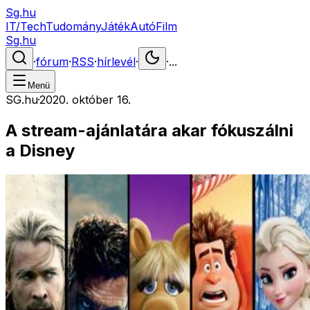
Sg.hu
IT/Tech
Tudomány
Játék
Autó
Film
Sg.hu
·
fórum
·
RSS
·
hírlevél
·
·
...
Menü
SG.hu
·
2020. október 16.
A stream-ajánlatára akar fókuszálni
a Disney