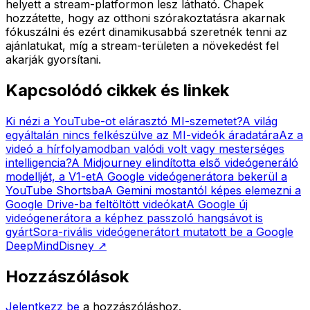
helyett a stream-platformon lesz látható. Chapek
hozzátette, hogy az otthoni szórakoztatásra akarnak
fókuszálni és ezért dinamikusabbá szeretnék tenni az
ajánlatukat, míg a stream-területen a növekedést fel
akarják gyorsítani.
Kapcsolódó cikkek és linkek
Ki nézi a YouTube-ot elárasztó MI-szemetet?
A világ
egyáltalán nincs felkészülve az MI-videók áradatára
Az a
videó a hírfolyamodban valódi volt vagy mesterséges
intelligencia?
A Midjourney elindította első videógeneráló
modelljét, a V1-et
A Google videógenerátora bekerül a
YouTube Shortsba
A Gemini mostantól képes elemezni a
Google Drive-ba feltöltött videókat
A Google új
videógenerátora a képhez passzoló hangsávot is
gyárt
Sora-rivális videógenerátort mutatott be a Google
DeepMind
Disney
↗
Hozzászólások
Jelentkezz be
a hozzászóláshoz.