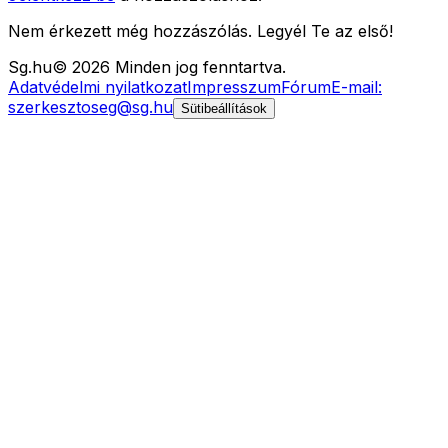
Nem érkezett még hozzászólás. Legyél Te az első!
Sg
.hu
©
2026
Minden jog fenntartva.
Adatvédelmi nyilatkozat
Impresszum
Fórum
E-mail:
szerkesztoseg@sg.hu
Sütibeállítások