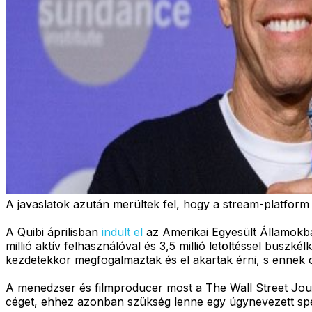
A javaslatok azután merültek fel, hogy a stream-platform
A Quibi áprilisban
indult el
az Amerikai Egyesült Államokban
millió aktív felhasználóval és 3,5 millió letöltéssel büsz
kezdetekkor megfogalmaztak és el akartak érni, s ennek 
A menedzser és filmproducer most a The Wall Street Jo
céget, ehhez azonban szükség lenne egy úgynevezett speci