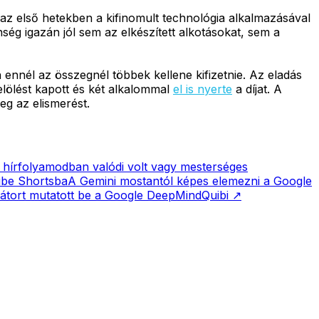
 az első hetekben a kifinomult technológia alkalmazásával
ég igazán jól sem az elkészített alkotásokat, sem a
en ennél az összegnél többek kellene kifizetnie. Az eladás
elölést kapott és két alkalommal
el is nyerte
a díjat. A
g az elismerést.
 hírfolyamodban valódi volt vagy mesterséges
ube Shortsba
A Gemini mostantól képes elemezni a Google
rátort mutatott be a Google DeepMind
Quibi
↗