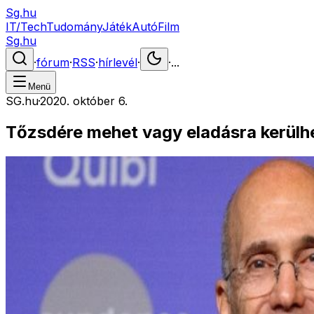
Sg.hu
IT/Tech
Tudomány
Játék
Autó
Film
Sg.hu
·
fórum
·
RSS
·
hírlevél
·
·
...
Menü
SG.hu
·
2020. október 6.
Tőzsdére mehet vagy eladásra kerülhe