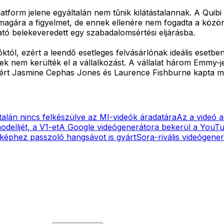
tform jelene egyáltalán nem tűnik kilátástalannak. A Quibi
magára a figyelmet, de ennek ellenére nem fogadta a közöns
tató belekeveredett egy szabadalomsértési eljárásba.
tóktól, ezért a leendő esetleges felvásárlónak ideális esetb
rek nem kerülték el a vállalkozást. A vállalat három Emmy-j
ért Jasmine Cephas Jones és Laurence Fishburne kapta me
ltalán nincs felkészülve az MI-videók áradatára
Az a videó a
delljét, a V1-et
A Google videógenerátora bekerül a YouT
 képhez passzoló hangsávot is gyárt
Sora-rivális videógene