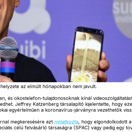
 helyzete az elmúlt hónapokban nem javult.
, és okostelefon-tulajdonosoknak kínál videoszolgáltatást.
kélkedhet. Jeffrey Katzenberg társalapító kijelentette, hogy
okai egyértelműen a koronavírus-járványra vezethetők viss
urnal megkeresésére azt
nyilatkozta
, hogy elgondolkodott a 
ális célú felvásárló társaságra (SPAC) vagy pedig egy tov