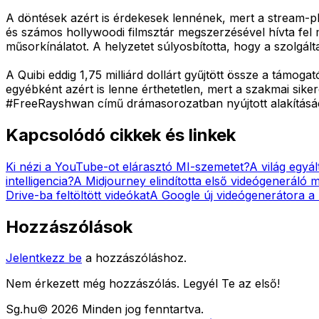
A döntések azért is érdekesek lennének, mert a stream-pla
és számos hollywoodi filmsztár megszerzésével hívta fel 
műsorkínálatot. A helyzetet súlyosbította, hogy a szolgál
A Quibi eddig 1,75 milliárd dollárt gyűjtött össze a támoga
egyébként azért is lenne érthetetlen, mert a szakmai sike
#FreeRayshwan című drámasorozatban nyújtott alakításá
Kapcsolódó cikkek és linkek
Ki nézi a YouTube-ot elárasztó MI-szemetet?
A világ egyá
intelligencia?
A Midjourney elindította első videógeneráló mo
Drive-ba feltöltött videókat
A Google új videógenerátora a
Hozzászólások
Jelentkezz be
a hozzászóláshoz.
Nem érkezett még hozzászólás. Legyél Te az első!
Sg
.hu
©
2026
Minden jog fenntartva.