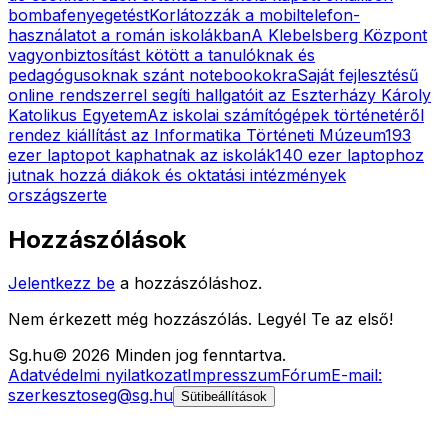
bombafenyegetést
Korlátozzák a mobiltelefon-
használatot a román iskolákban
A Klebelsberg Központ
vagyonbiztosítást kötött a tanulóknak és
pedagógusoknak szánt notebookokra
Saját fejlesztésű
online rendszerrel segíti hallgatóit az Eszterházy Károly
Katolikus Egyetem
Az iskolai számítógépek történetéről
rendez kiállítást az Informatika Történeti Múzeum
193
ezer laptopot kaphatnak az iskolák
140 ezer laptophoz
jutnak hozzá diákok és oktatási intézmények
országszerte
Hozzászólások
Jelentkezz be
a hozzászóláshoz.
Nem érkezett még hozzászólás. Legyél Te az első!
Sg
.hu
©
2026
Minden jog fenntartva.
Adatvédelmi nyilatkozat
Impresszum
Fórum
E-mail:
szerkesztoseg@sg.hu
Sütibeállítások