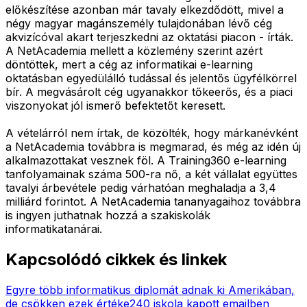
előkészítése azonban már tavaly elkezdődött, mivel a
négy magyar magánszemély tulajdonában lévő cég
akvizícóval akart terjeszkedni az oktatási piacon - írták.
A NetAcademia mellett a közlemény szerint azért
döntöttek, mert a cég az informatikai e-learning
oktatásban egyedülálló tudással és jelentős ügyfélkörrel
bír. A megvásárolt cég ugyanakkor tőkeerős, és a piaci
viszonyokat jól ismerő befektetőt keresett.
A vételárról nem írtak, de közölték, hogy márkanévként
a NetAcademia továbbra is megmarad, és még az idén új
alkalmazottakat vesznek föl. A Training360 e-learning
tanfolyamainak száma 500-ra nő, a két vállalat együttes
tavalyi árbevétele pedig várhatóan meghaladja a 3,4
milliárd forintot. A NetAcademia tananyagaihoz továbbra
is ingyen juthatnak hozzá a szakiskolák
informatikatanárai.
Kapcsolódó cikkek és linkek
Egyre több informatikus diplomát adnak ki Amerikában,
de csökken ezek értéke
240 iskola kapott emailben