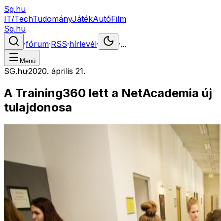
Sg.hu
IT/Tech
Tudomány
Játék
Autó
Film
Sg.hu
·
fórum
·
RSS
·
hírlevél
·
·
...
Menü
SG.hu
·
2020. április 21.
A Training360 lett a NetAcademia új
tulajdonosa