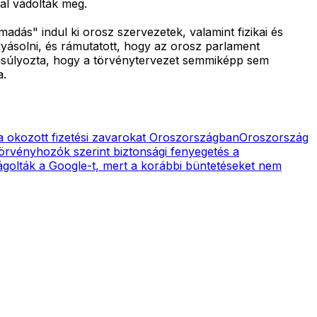
al vádolták meg.
dás" indul ki orosz szervezetek, valamint fizikai és
lyásolni, és rámutatott, hogy az orosz parlament
ngsúlyozta, hogy a törvénytervezet semmiképp sem
a.
a okozott fizetési zavarokat Oroszországban
Oroszország
örvényhozók szerint biztonsági fenyegetés a
ságolták a Google-t, mert a korábbi büntetéseket nem