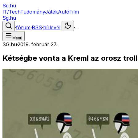
Sg.hu
IT/Tech
Tudomány
Játék
Autó
Film
Sg.hu
·
fórum
·
RSS
·
hírlevél
·
·
...
Menü
SG.hu
·
2019. február 27.
Kétségbe vonta a Kreml az orosz troll