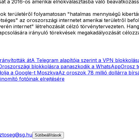
át a 2016-os amerikai elnökválasztásba való beavatkozáss
ok területéről folyamatosan "hatalmas mennyiségű kibertáma
séges" az oroszországi internetet amerikai területről befo
verén internet" létrehozását célzó törvénytervezeten. Ha
ekapcsolására irányuló törekvések megakadályozását célozz
rányították át
A Telegram alapítója szerint a VPN blokkolás
Oroszországi blokkolásra panaszkodik a WhatsApp
Orosz t
dolja a Google-t Moszkva
Az oroszok 78 millió dollárra bír
inomító fotóinak elrejtésére
ztoseg@sg.hu
Sütibeállítások