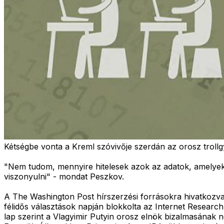
Kétségbe vonta a Kreml szóvivője szerdán az orosz trollgy
"Nem tudom, mennyire hitelesek azok az adatok, amelyekr
viszonyulni" - mondat Peszkov.
A The Washington Post hírszerzési forrásokra hivatkozv
félidős választások napján blokkolta az Internet Research
lap szerint a Vlagyimir Putyin orosz elnök bizalmasának n