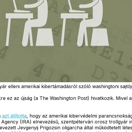
ár elleni amerikai kibertámadásról szóló washingtoni sajtój
e ez az újság (a The Washington Post) hivatkozik. Mivel a
a
azt állította
, hogy az amerikai kibervédelmi parancsnokság
 Agency (IRA) elnevezésű, szentpétervári orosz trollgyár in
evezett Jevgenyij Prigozsin oligarcha által működtetett lét