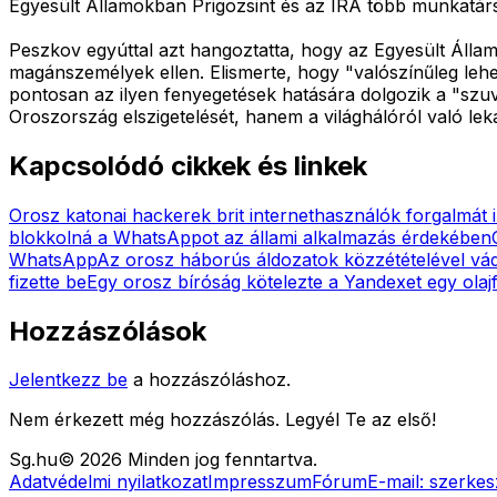
Egyesült Államokban Prigozsint és az IRA több munkatárs
Peszkov egyúttal azt hangoztatta, hogy az Egyesült Állam
magánszemélyek ellen. Elismerte, hogy "valószínűleg lehet
pontosan az ilyen fenyegetések hatására dolgozik a "szu
Oroszország elszigetelését, hanem a világhálóról való l
Kapcsolódó cikkek és linkek
Orosz katonai hackerek brit internethasználók forgalmát i
blokkolná a WhatsAppot az állami alkalmazás érdekében
WhatsApp
Az orosz háborús áldozatok közzétételével vá
fizette be
Egy orosz bíróság kötelezte a Yandexet egy olajf
Hozzászólások
Jelentkezz be
a hozzászóláshoz.
Nem érkezett még hozzászólás. Legyél Te az első!
Sg
.hu
©
2026
Minden jog fenntartva.
Adatvédelmi nyilatkozat
Impresszum
Fórum
E-mail:
szerkes