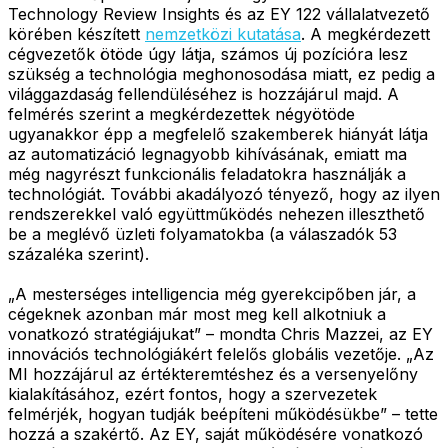
Technology Review Insights és az EY 122 vállalatvezető
körében készített
nemzetközi kutatása
. A megkérdezett
cégvezetők ötöde úgy látja, számos új pozícióra lesz
szükség a technológia meghonosodása miatt, ez pedig a
világgazdaság fellendüléséhez is hozzájárul majd. A
felmérés szerint a megkérdezettek négyötöde
ugyanakkor épp a megfelelő szakemberek hiányát látja
az automatizáció legnagyobb kihívásának, emiatt ma
még nagyrészt funkcionális feladatokra használják a
technológiát. További akadályozó tényező, hogy az ilyen
rendszerekkel való együttműködés nehezen illeszthető
be a meglévő üzleti folyamatokba (a válaszadók 53
százaléka szerint).
„A mesterséges intelligencia még gyerekcipőben jár, a
cégeknek azonban már most meg kell alkotniuk a
vonatkozó stratégiájukat” – mondta Chris Mazzei, az EY
innovációs technológiákért felelős globális vezetője. „Az
MI hozzájárul az értékteremtéshez és a versenyelőny
kialakításához, ezért fontos, hogy a szervezetek
felmérjék, hogyan tudják beépíteni működésükbe” – tette
hozzá a szakértő. Az EY, saját működésére vonatkozó