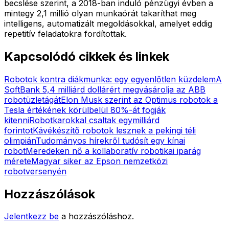
becslése szerint, a 2018-ban induló pénzügyi évben a
mintegy 2,1 millió olyan munkaórát takaríthat meg
intelligens, automatizált megoldásokkal, amelyet eddig
repetitív feladatokra fordítottak.
Kapcsolódó cikkek és linkek
Robotok kontra diákmunka: egy egyenlőtlen küzdelem
A
SoftBank 5,4 milliárd dollárért megvásárolja az ABB
robotüzletágát
Elon Musk szerint az Optimus robotok a
Tesla értékének körülbelül 80%-át fogják
kitenni
Robotkarokkal csaltak egymilliárd
forintot
Kávékészítő robotok lesznek a pekingi téli
olimpián
Tudományos hírekről tudósít egy kínai
robot
Meredeken nő a kollaboratív robotikai iparág
mérete
Magyar siker az Epson nemzetközi
robotversenyén
Hozzászólások
Jelentkezz be
a hozzászóláshoz.