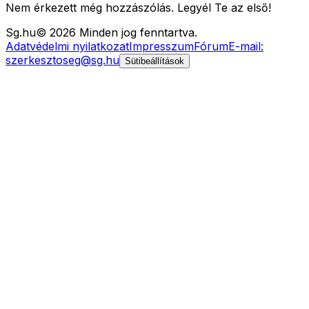
Nem érkezett még hozzászólás. Legyél Te az első!
Sg
.hu
©
2026
Minden jog fenntartva.
Adatvédelmi nyilatkozat
Impresszum
Fórum
E-mail:
szerkesztoseg@sg.hu
Sütibeállítások