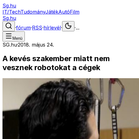
Sg.hu
IT/Tech
Tudomány
Játék
Autó
Film
Sg.hu
·
fórum
·
RSS
·
hírlevél
·
·
...
Menü
SG.hu
·
2018. május 24.
A kevés szakember miatt nem
vesznek robotokat a cégek