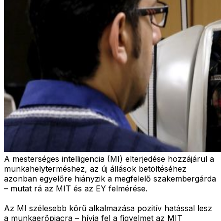
A mesterséges intelligencia (MI) elterjedése hozzájárul a
munkahelyterméshez, az új állások betöltéséhez
azonban egyelőre hiányzik a megfelelő szakembergárda
– mutat rá az MIT és az EY felmérése.
Az MI szélesebb körű alkalmazása pozitív hatással lesz
a munkaerőpiacra – hívja fel a figyelmet az MIT