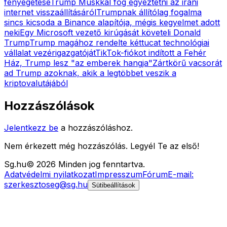
fenyegetése
Trump Muskkal fog egyeztetni az iráni
internet visszaállításáról
Trumpnak állítólag fogalma
sincs kicsoda a Binance alapítója, mégis kegyelmet adott
neki
Egy Microsoft vezető kirúgását követeli Donald
Trump
Trump magához rendelte kéttucat technológiai
vállalat vezérigazgatóját
TikTok-fiókot indított a Fehér
Ház, Trump lesz "az emberek hangja"
Zártkörű vacsorát
ad Trump azoknak, akik a legtöbbet veszik a
kriptovalutájából
Hozzászólások
Jelentkezz be
a hozzászóláshoz.
Nem érkezett még hozzászólás. Legyél Te az első!
Sg
.hu
©
2026
Minden jog fenntartva.
Adatvédelmi nyilatkozat
Impresszum
Fórum
E-mail:
szerkesztoseg@sg.hu
Sütibeállítások