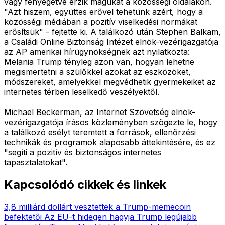
vagy fenyegetve érzik magukat a közösségi oldalakon.
"Azt hiszem, együttes erővel tehetünk azért, hogy a
közösségi médiában a pozitív viselkedési normákat
erősítsük" - fejtette ki. A találkozó után Stephen Balkam,
a Családi Online Biztonság Intézet elnök-vezérigazgatója
az AP amerikai hírügynökségnek azt nyilatkozta:
Melania Trump tényleg azon van, hogyan lehetne
megismertetni a szülőkkel azokat az eszközöket,
módszereket, amelyekkel megvédhetik gyermekeiket az
internetes térben leselkedő veszélyektől.
Michael Beckerman, az Internet Szövetség elnök-
vezérigazgatója írásos közleményben szögezte le, hogy
a találkozó esélyt teremtett a források, ellenőrzési
technikák és programok alaposabb áttekintésére, és ez
"segíti a pozitív és biztonságos internetes
tapasztalatokat".
Kapcsolódó cikkek és linkek
3,8 milliárd dollárt vesztettek a Trump-memecoin
befektetői
Az EU-t hidegen hagyja Trump legújabb