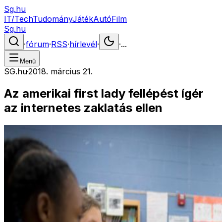
Sg.hu
IT/Tech
Tudomány
Játék
Autó
Film
Sg.hu
·
fórum
·
RSS
·
hírlevél
·
·
...
Menü
SG.hu
·
2018. március 21.
Az amerikai first lady fellépést ígér
az internetes zaklatás ellen