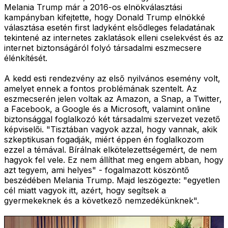
Melania Trump már a 2016-os elnökválasztási
kampányban kifejtette, hogy Donald Trump elnökké
választása esetén first ladyként elsődleges feladatának
tekintené az internetes zaklatások elleni cselekvést és az
internet biztonságáról folyó társadalmi eszmecsere
élénkítését.
A kedd esti rendezvény az első nyilvános esemény volt,
amelyet ennek a fontos problémának szentelt. Az
eszmecserén jelen voltak az Amazon, a Snap, a Twitter,
a Facebook, a Google és a Microsoft, valamint online
biztonsággal foglalkozó két társadalmi szervezet vezető
képviselői. "Tisztában vagyok azzal, hogy vannak, akik
szkeptikusan fogadják, miért éppen én foglalkozom
ezzel a témával. Bírálnak elkötelezettségemért, de nem
hagyok fel vele. Ez nem állíthat meg engem abban, hogy
azt tegyem, ami helyes" - fogalmazott köszöntő
beszédében Melania Trump. Majd leszögezte: "egyetlen
cél miatt vagyok itt, azért, hogy segítsek a
gyermekeknek és a következő nemzedékünknek".