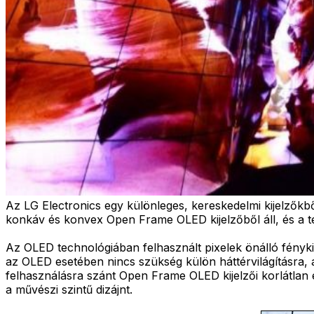
Az LG Electronics egy különleges, kereskedelmi kijelzőkből
konkáv és konvex Open Frame OLED kijelzőből áll, és a te
Az OLED technológiában felhasznált pixelek önálló fényk
az OLED esetében nincs szükség külön háttérvilágításra,
felhasználásra szánt Open Frame OLED kijelzői korlátlan eg
a művészi szintű dizájnt.