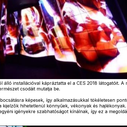
 álló installációval kápráztatta el a CES 2018 látogatóit. 
rmészet csodáit mutatja be.
ibocsátásra képesek, így alkalmazásukkal tökéletesen pon
 a kijelzők hihetetlenül könnyűek, vékonyak és hajlékonya
yéni igényekre szabhatóságot kínálnak, így ez a megoldás eg