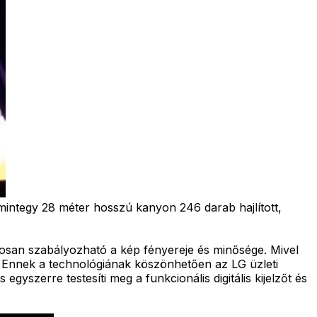
A mintegy 28 méter hosszú kanyon 246 darab hajlított,
tosan szabályozható a kép fényereje és minősége. Mivel
k. Ennek a technológiának köszönhetően az LG üzleti
yszerre testesíti meg a funkcionális digitális kijelzőt és