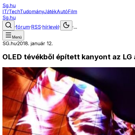
Sg.hu
IT/Tech
Tudomány
Játék
Autó
Film
Sg.hu
·
fórum
·
RSS
·
hírlevél
·
·
...
Menü
SG.hu
·
2018. január 12.
OLED tévékből épített kanyont az LG