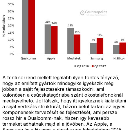
A fenti sorrend mellett legalább ilyen fontos tényező,
hogy az említett gyártók mindegyike igyekszik még
jobban a saját fejlesztésekre támaszkodni, ami
különösen a csúcskategóriába szánt okostelefonoknál
megfigyelhető. Jól látszik, hogy itt igyekeznek kialakítani
a saját vertikális struktúrát, házon belül tartani az egyes
komponensek tervezését és fejlesztését, ami persze
rossz hír a Qualcomm-nak, hiszen így kevesebb
terméket adhatnak majd el a jövőben. Az Apple, a
Samsung és a Huawei a darabszám tekintetében 2015