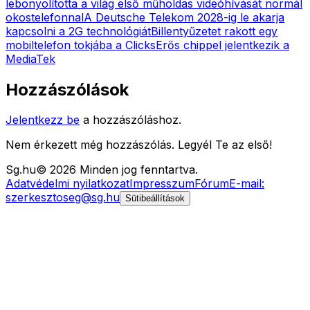
lebonyolította a világ első műholdas videóhívását normál
okostelefonnal
A Deutsche Telekom 2028-ig le akarja
kapcsolni a 2G technológiát
Billentyűzetet rakott egy
mobiltelefon tokjába a Clicks
Erős chippel jelentkezik a
MediaTek
Hozzászólások
Jelentkezz be
a hozzászóláshoz.
Nem érkezett még hozzászólás. Legyél Te az első!
Sg
.hu
©
2026
Minden jog fenntartva.
Adatvédelmi nyilatkozat
Impresszum
Fórum
E-mail:
szerkesztoseg@sg.hu
Sütibeállítások