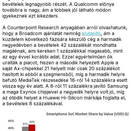
bevételek legnagyobb részét. A Qualcomm előnye
továbbra is nagy, ám a többiek jól látható módon
igyekeznek ezt kikezdeni.
A Counterpoint Research anyagában arról olvashatunk,
hogy a Broadcom ajánlatát nemrég
elutasító
, ám a
küzdelem következő fázisára készülő cég a harmadik
negyedévben a bevételek 42 százalékát mondhatta
magáénak, ami kereken 1 százalékkal magasabb, mint
az egy évvel korábbi adat. Ezzel egyértelműen ők
uralták a piacot, hiszen a második helyezett Apple a
saját Ax-chipekkel 21 helyett már csak 20 százalékot
hasított ki ebből a szegmensből, míg a harmadik helyre
befutó MediaTek részesedése 18-ról 14 százalékra esett
vissza egy év alatt. A 8-ról 11 százalékra javító Samsung
a maga Exynos chipjeivel a negyedik helyre volt jó, míg
az ötödik helyet a Huawei Hi-Silicon márkája foglalta el,
a bevételek 8 százalékával.