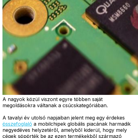
A nagyok közül viszont egyre többen saját
megoldásokra váltanak a csúcskategóriában.
A tavalyi év utolsó napjaiban jelent meg egy érdekes
összefoglaló
a mobilchipek globális piacának harmadik
negyedéves helyzetéről, amelyből kiderül, hogy mely
cégek söpörték be az ezen termékekből származó