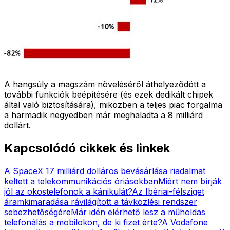
A hangsúly a magszám növeléséről áthelyeződött a
további funkciók beépítésére (és ezek dedikált chipek
által való biztosítására), miközben a teljes piac forgalma
a harmadik negyedben már meghaladta a 8 milliárd
dollárt.
Kapcsolódó cikkek és linkek
A SpaceX 17 milliárd dolláros bevásárlása riadalmat
keltett a telekommunikációs óriásokban
Miért nem bírják
jól az okostelefonok a kánikulát?
Az Ibériai-félsziget
áramkimaradása rávilágított a távközlési rendszer
sebezhetőségére
Már idén elérhető lesz a műholdas
telefonálás a mobilokon, de ki fizet érte?
A Vodafone