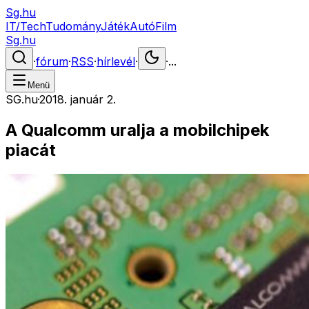
Sg.hu
IT/Tech
Tudomány
Játék
Autó
Film
Sg.hu
·
fórum
·
RSS
·
hírlevél
·
·
...
Menü
SG.hu
·
2018. január 2.
A Qualcomm uralja a mobilchipek
piacát