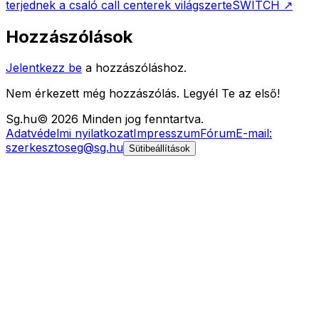
terjednek a csaló call centerek világszerte
SWITCH
↗
Hozzászólások
Jelentkezz be
a hozzászóláshoz.
Nem érkezett még hozzászólás. Legyél Te az első!
Sg
.hu
©
2026
Minden jog fenntartva.
Adatvédelmi nyilatkozat
Impresszum
Fórum
E-mail:
szerkesztoseg@sg.hu
Sütibeállítások