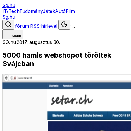
Sg.hu
IT/Tech
Tudomány
Játék
Autó
Film
Sg.hu
·
fórum
·
RSS
·
hírlevél
·
·
...
Menü
SG.hu
·
2017. augusztus 30.
5000 hamis webshopot töröltek
Svájcban