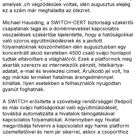
amelyek .ch végződésűek voltak, idén augusztus elejéig
ez a szám már meghaladta az ötezret.
Michael Hausding, a SWITCH-CERT biztonsági szakértői
csapatának tagja és a doménnevekkel kapcsolatos
visszaélések szakértője kijelentette, hogy a hatóságokkal
való szoros együttműködésnek és a javított
folyamatoknak köszönhetően idén augusztusban egy
koncentrált akció keretében 4500 csaló svájci honlapot
tudtak eltávolítani a világhálóról. Ezek a platformok meg
akarták szerezni az internetezők pénzét, hitelkártya-
adatait, e-mail és levelezési címeit. Árulkodó jel volt, ha
egy márkás terméket hatalmas árengedménnyel
kínáltak. Ilyen esetekben a felhasználók nyugodtan
gyanút foghatnak.
A SWITCH erősítette a szövetségi rendőrséggel (fedpol)
és más svájci hatóságokkal való együttműködését,
továbbá automatizálta a hivatalok támogatásával
kapcsolatos folyamatokat. Amennyiben egy hivatal
megpróbálja felvenni a kapcsolatot egy hamis platform
üzemeltetőivel és nem jár sikerrel, akkor a csoporthoz