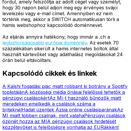
fordul, amely felszólítja az adott céget vagy személyt,
hogy 30 napon belül adjon meg egy érvényes svájci
levelezési vagy e-mail címet. Amennyiben ez nem
történik meg, akkor a SWITCH automatikusan törli a
hamis webshophoz kapcsolódó doménnevet.
Az eljárás annyira hatékony, hogy immár a .ch a
legbiztonságosabb európai doménnév
. Az esetek 70
százalékában sikerült a hamis internetes boltok által
használt kártevőket vagy adathalász megoldásokat 24
órán belül eltávolítani.
Kapcsolódó cikkek és linkek
A Kalshi fogadási piac miatt robbant ki botrány a Spotify
toplistáján
A közösségi média óriásai felelőssé tehetők a
pénzügyi csalásokért
Az MI-t használó bűnözők miatt
meredeken emelkedik a csalások száma a
briteknél
Hadat üzentek Ázsia online csalásiparának
Az
MI miatt többen csalnak, mint valaha
Pénzügyi csalások
özönét hozza az MI
A pénzügyi csalások hirdetését
közzétevőket is felelősségre vonhatja az EU
Rákként