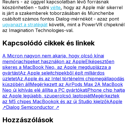
Reuters - az üggyel kapcsolatban lévő forrásnak
köszönhetően - tudni
vélte
, hogy az Apple már sikerrel
is járt a szakemberek toborzásában és Münchenbe
csábított számos fontos Dialog-mérnököt - azaz pont
ugyanazt a stratégiát
követik, mint a PowerVR chipeknél
az Imagination Technologies-val.
Kapcsolódó cikkek és linkek
A Micron nagyon nem akarja, hogy olcsó kínai
memóriachipeket használjon az Apple
Elképesztően
sikeres a MacBook Neo, az Apple megduplázza a
gyártást
Az Apple selejtchipekből épít milliárdos
üzletet
Az Apple és az Intel történelmi chipmegállapodás
küszöbén áll
Megérkezett az AirPods Max 2
A MacBook
Neo új kihívás elé állítja a PC gyártókat
iPhone chip hajtja
az Apple legújabb, szuperolcsó laptopját
Megérkeztek
az M5 chipes MacBookok és az új Studio kijelzők
Apple
↗
Dialog Semiconductor
↗
Hozzászólások