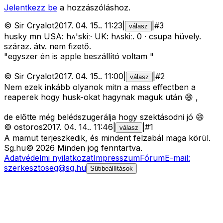
Jelentkezz be
a hozzászóláshoz.
©
Sir Cryalot
2017. 04. 15.
.
11:23
|
|
#
3
válasz
husky mn USA: hʌ'skiː· UK: hʌskiː. 0 · csupa hüvely.
száraz. átv. nem fizető.
"egyszer én is apple beszállító voltam "
©
Sir Cryalot
2017. 04. 15.
.
11:00
|
|
#
2
válasz
Nem ezek inkább olyanok mitn a mass effectben a
reaperek hogy husk-okat hagynak maguk után 😄 ,
de előtte még belédszugerálja hogy szektásodni jó 😄
©
ostoros
2017. 04. 14.
.
11:46
|
|
#
1
válasz
A mamut terjeszkedik, és mindent felzabál maga körül.
Sg
.hu
©
2026
Minden jog fenntartva.
Adatvédelmi nyilatkozat
Impresszum
Fórum
E-mail:
szerkesztoseg@sg.hu
Sütibeállítások