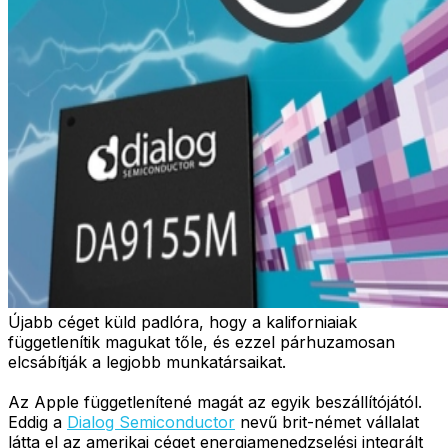
Újabb céget küld padlóra, hogy a kaliforniaiak
függetlenítik magukat tőle, és ezzel párhuzamosan
elcsábítják a legjobb munkatársaikat.
Az Apple függetlenítené magát az egyik beszállítójától.
Eddig a
Dialog Semiconductor
nevű brit-német vállalat
látta el az amerikai céget energiamenedzselési integrált