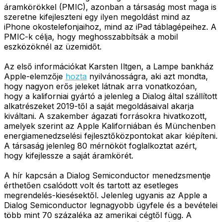
áramkörökkel (PMIC), azonban a társaság most maga is
szeretne kifejleszteni egy ilyen megoldást mind az
iPhone okostelefonjaihoz, mind az iPad táblagépeihez. A
PMIC-k célja, hogy meghosszabbítsák a mobil
eszközöknél az üzemidőt.
Az első információkat Karsten Iltgen, a Lampe bankház
Apple-elemzője
hozta
nyilvánosságra, aki azt mondta,
hogy nagyon erős jeleket látnak arra vonatkozóan,
hogy a kaliforniai gyártó a jelenleg a Dialog által szállított
alkatrészeket 2019-től a saját megoldásaival akarja
kiváltani. A szakember ágazati forrásokra hivatkozott,
amelyek szerint az Apple Kaliforniában és Münchenben
energiamenedzselési fejlesztőközpontokat akar kiépíteni.
A társaság jelenleg 80 mérnököt foglalkoztat azért,
hogy kifejlessze a saját áramkörét.
A hír kapcsán a Dialog Semiconductor menedzsmentje
érthetően csalódott volt és tartott az esetleges
megrendelés-kiesésektől. Jelenleg ugyanis az Apple a
Dialog Semiconductor legnagyobb ügyfele és a bevételei
több mint 70 százaléka az amerikai cégtől függ. A