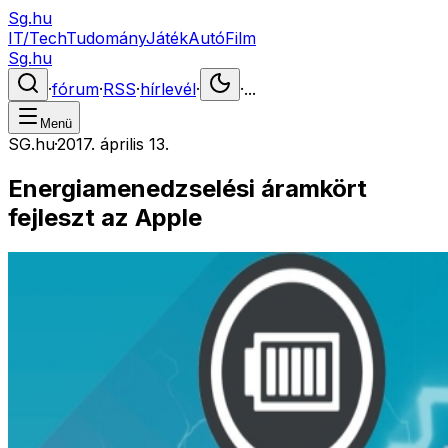
Sg.hu
IT/Tech
Tudomány
Játék
Autó
Film
Sg.hu
·
fórum
·
RSS
·
hírlevél
·
·
...
Menü
SG.hu
·
2017. április 13.
Energiamenedzselési áramkört
fejleszt az Apple