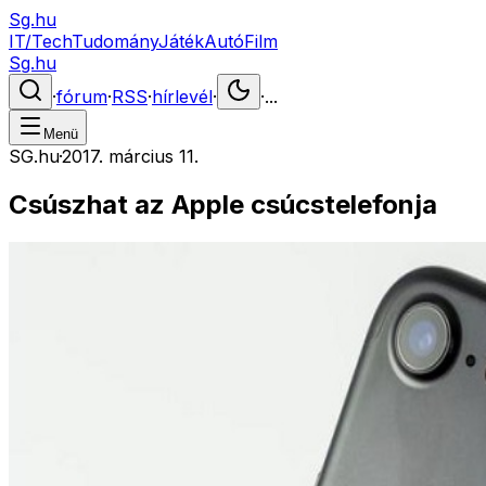
Sg.hu
IT/Tech
Tudomány
Játék
Autó
Film
Sg.hu
·
fórum
·
RSS
·
hírlevél
·
·
...
Menü
SG.hu
·
2017. március 11.
Csúszhat az Apple csúcstelefonja