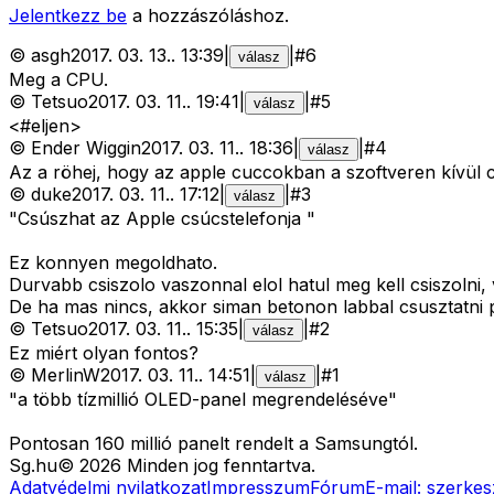
Jelentkezz be
a hozzászóláshoz.
©
asgh
2017. 03. 13.
.
13:39
|
|
#
6
válasz
Meg a CPU.
©
Tetsuo
2017. 03. 11.
.
19:41
|
|
#
5
válasz
<#eljen>
©
Ender Wiggin
2017. 03. 11.
.
18:36
|
|
#
4
válasz
Az a röhej, hogy az apple cuccokban a szoftveren kívül cs
©
duke
2017. 03. 11.
.
17:12
|
|
#
3
válasz
"Csúszhat az Apple csúcstelefonja "
Ez konnyen megoldhato.
Durvabb csiszolo vaszonnal elol hatul meg kell csiszolni, 
De ha mas nincs, akkor siman betonon labbal csusztatni p
©
Tetsuo
2017. 03. 11.
.
15:35
|
|
#
2
válasz
Ez miért olyan fontos?
©
MerlinW
2017. 03. 11.
.
14:51
|
|
#
1
válasz
"a több tízmillió OLED-panel megrendeléséve"
Pontosan 160 millió panelt rendelt a Samsungtól.
Sg
.hu
©
2026
Minden jog fenntartva.
Adatvédelmi nyilatkozat
Impresszum
Fórum
E-mail:
szerkes