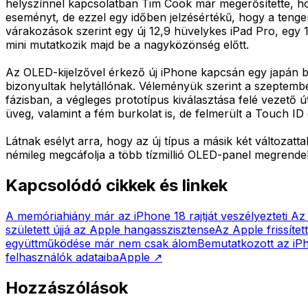
helyszínnel kapcsolatban Tim Cook már megerősítette, hog
eseményt, de ezzel egy időben jelzésértékű, hogy a tenger
várakozások szerint egy új 12,9 hüvelykes iPad Pro, egy 10
mini mutatkozik majd be a nagyközönség előtt.
Az OLED-kijelzővel érkező új iPhone kapcsán egy japán b
bizonyultak helytállónak. Véleményük szerint a szeptem
fázisban, a végleges prototípus kiválasztása felé vezető 
üveg, valamint a fém burkolat is, de felmerült a Touch ID
Látnak esélyt arra, hogy az új típus a másik két változa
némileg megcáfolja a több tízmillió OLED-panel megrendel
Kapcsolódó cikkek és linkek
A memóriahiány már az iPhone 18 rajtját veszélyezteti
Az 
született újjá az Apple hangasszisztense
Az Apple frissíte
együttműködése már nem csak álom
Bemutatkozott az iPh
felhasználók adataiba
Apple
↗
Hozzászólások