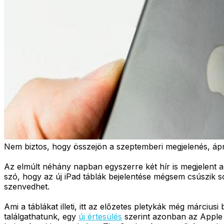
Nem biztos, hogy összejön a szeptemberi megjelenés, ápril
Az elmúlt néhány napban egyszerre két hír is megjelent a
szó, hogy az új iPad táblák bejelentése mégsem csúszik so
szenvedhet.
Ami a táblákat illeti, itt az előzetes pletykák még márci
találgathatunk, egy
új értesülés
szerint azonban az Apple P