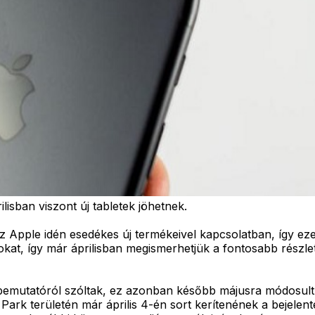
isban viszont új tabletek jöhetnek.
z Apple idén esedékes új termékeivel kapcsolatban, így ez
kat, így már áprilisban megismerhetjük a fontosabb részlet
usi bemutatóról szóltak, ez azonban később májusra módosult
ark területén már április 4-én sort kerítenének a bejelent