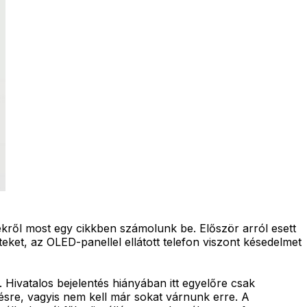
ekről most egy cikkben számolunk be. Először arról esett
eket, az OLED-panellel ellátott telefon viszont késedelmet
. Hivatalos bejelentés hiányában itt egyelőre csak
ésre, vagyis nem kell már sokat várnunk erre. A