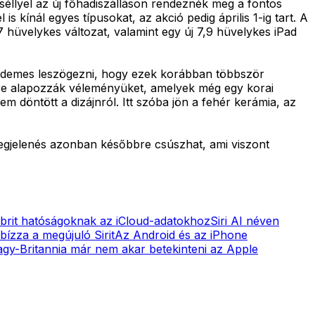
séllyel az új főhadiszálláson rendeznék meg a fontos
kínál egyes típusokat, az akció pedig április 1-ig tart. A
,7 hüvelykes változat, valamint egy új 7,9 hüvelykes iPad
 érdemes leszögezni, hogy ezek korábban többször
kre alapozzák véleményüket, amelyek még egy korai
m döntött a dizájnról. Itt szóba jön a fehér kerámia, az
 megjelenés azonban későbbre csúszhat, ami viszont
 brit hatóságoknak az iCloud-adatokhoz
Siri AI néven
ízza a megújuló Sirit
Az Android és az iPhone
gy-Britannia már nem akar betekinteni az Apple