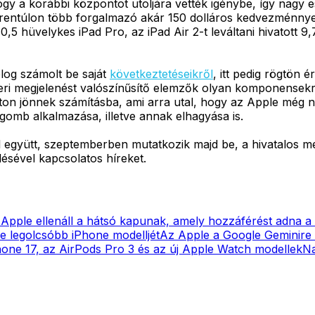
y a korábbi központot utoljára vették igénybe, így nagy e
entúlon több forgalmazó akár 150 dolláros kedvezménnyel is 
,5 hüvelykes iPad Pro, az iPad Air 2-t leváltani hivatott 9
log számolt be saját
következtetéseikről
, itt pedig rögtön
beri megjelenést valószínűsítő elemzők olyan komponense
úton jönnek számításba, ami arra utal, hogy az Apple még ne
 gomb alkalmazása, illetve annak elhagyása is.
ttal együtt, szeptemberben mutatkozik majd be, a hivatalos
ésével kapcsolatos híreket.
Apple ellenáll a hátsó kapunak, amely hozzáférést adna a
tte legolcsóbb iPhone modelljét
Az Apple a Google Geminire b
one 17, az AirPods Pro 3 és az új Apple Watch modellek
Na