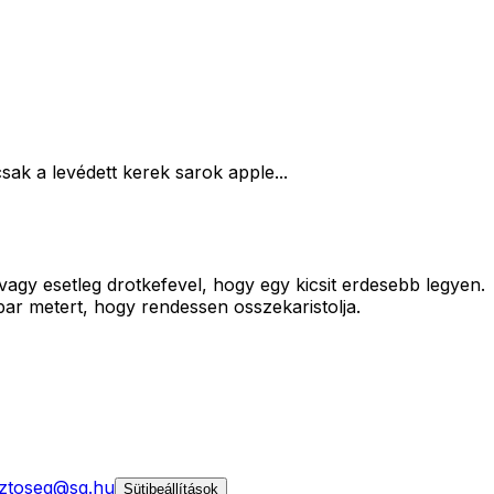
ak a levédett kerek sarok apple...
vagy esetleg drotkefevel, hogy egy kicsit erdesebb legyen.
ar metert, hogy rendessen osszekaristolja.
ztoseg@sg.hu
Sütibeállítások