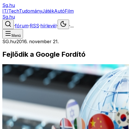
Sg.hu
IT/Tech
Tudomány
Játék
Autó
Film
Sg.hu
·
fórum
·
RSS
·
hírlevél
·
·
...
Menü
SG.hu
·
2016. november 21.
Fejlődik a Google Fordító