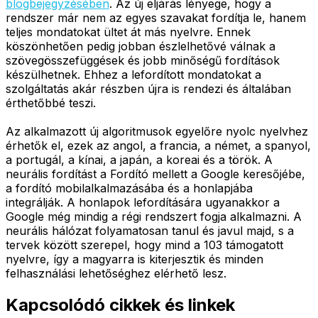
blogbejegyzésében
. Az új eljárás lényege, hogy a
rendszer már nem az egyes szavakat fordítja le, hanem
teljes mondatokat ültet át más nyelvre. Ennek
köszönhetően pedig jobban észlelhetővé válnak a
szövegösszefüggések és jobb minőségű fordítások
készülhetnek. Ehhez a lefordított mondatokat a
szolgáltatás akár részben újra is rendezi és általában
érthetőbbé teszi.
Az alkalmazott új algoritmusok egyelőre nyolc nyelvhez
érhetők el, ezek az angol, a francia, a német, a spanyol,
a portugál, a kínai, a japán, a koreai és a török. A
neurális fordítást a Fordító mellett a Google keresőjébe,
a fordító mobilalkalmazásába és a honlapjába
integrálják. A honlapok lefordítására ugyanakkor a
Google még mindig a régi rendszert fogja alkalmazni. A
neurális hálózat folyamatosan tanul és javul majd, s a
tervek között szerepel, hogy mind a 103 támogatott
nyelvre, így a magyarra is kiterjesztik és minden
felhasználási lehetőséghez elérhető lesz.
Kapcsolódó cikkek és linkek