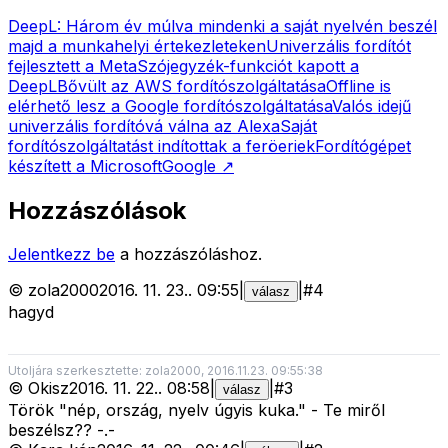
DeepL: Három év múlva mindenki a saját nyelvén beszél
majd a munkahelyi értekezleteken
Univerzális fordítót
fejlesztett a Meta
Szójegyzék-funkciót kapott a
DeepL
Bővült az AWS fordítószolgáltatása
Offline is
elérhető lesz a Google fordítószolgáltatása
Valós idejű
univerzális fordítóvá válna az Alexa
Saját
fordítószolgáltatást indítottak a feröeriek
Fordítógépet
készített a Microsoft
Google
↗
Hozzászólások
Jelentkezz be
a hozzászóláshoz.
©
zola2000
2016. 11. 23.
.
09:55
|
|
#
4
válasz
hagyd
Utoljára szerkesztette: zola2000, 2016.11.23. 09:55:38
©
Okisz
2016. 11. 22.
.
08:58
|
|
#
3
válasz
Török "nép, ország, nyelv úgyis kuka." - Te miről
beszélsz?? -.-