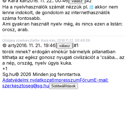
©
Kara kán
2016. 11. 22.
.
00:46
|
|
#
2
válasz
Ha a nyelvhasználók számát nézzük pl.
itt
akkor nem
lenne indokolt, de gondolom az internethasználók
száma fontosabb.
Ami gyakran használt nyelv még, és nincs ezen a listán:
orosz, arab.
Utoljára szerkesztette: Kara kán, 2016.11.22. 00:49:09
©
arty
2016. 11. 21.
.
19:46
|
|
#
1
válasz
török minek? erdogán elnökúr bármelyik pillanatban
tilthatja az egész gonosz nyugati civilizációt a 'csába... az
a nép, ország, nyelv úgyis kuka.
+
1
Sg
.hu
©
2026
Minden jog fenntartva.
Adatvédelmi nyilatkozat
Impresszum
Fórum
E-mail:
szerkesztoseg@sg.hu
Sütibeállítások