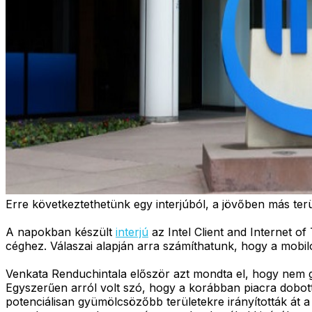
Erre következtethetünk egy interjúból, a jövőben más ter
A napokban készült
interjú
az Intel Client and Internet o
céghez. Válaszai alapján arra számíthatunk, hogy a mobi
Venkata Renduchintala először azt mondta el, hogy nem gyo
Egyszerűen arról volt szó, hogy a korábban piacra dobott
potenciálisan gyümölcsözőbb területekre irányították át a