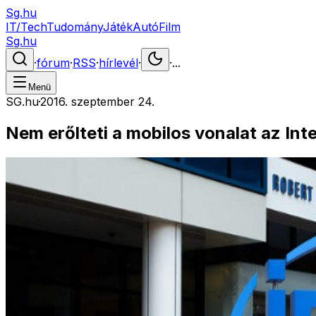
Sg.hu
IT/Tech
Tudomány
Játék
Autó
Film
Sg.hu
·
fórum
·
RSS
·
hírlevél
·
·
...
Menü
SG.hu
·
2016. szeptember 24.
Nem erőlteti a mobilos vonalat az Inte