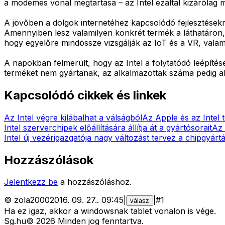
a modemes vonal megtartása – az Intel ezáltal kizárólag 
A jövőben a dolgok internetéhez kapcsolódó fejlesztésekr
Amennyiben lesz valamilyen konkrét termék a láthatáron,
hogy egyelőre mindössze vizsgálják az IoT és a VR, vala
A napokban felmerült, hogy az Intel a folytatódó leépít
terméket nem gyártanak, az alkalmazottak száma pedig ali
Kapcsolódó cikkek és linkek
Az Intel végre kilábalhat a válságból
Az Apple és az Intel 
Intel szerverchipek előállítására állítja át a gyártósorait
Az 
Intel új vezérigazgatója nagy változást tervez a chipgyárt
Hozzászólások
Jelentkezz be
a hozzászóláshoz.
©
zola2000
2016. 09. 27.
.
09:45
|
|
#
1
válasz
Ha ez igaz, akkor a windowsnak tablet vonalon is vége.
Sg
.hu
©
2026
Minden jog fenntartva.