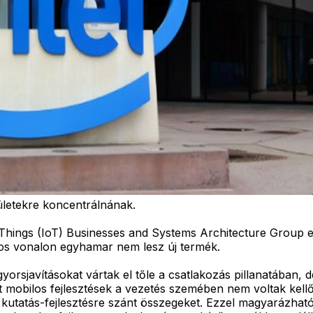
ületekre koncentrálnának.
f Things (IoT) Businesses and Systems Architecture Group 
los vonalon egyhamar nem lesz új termék.
rsjavításokat vártak el tőle a csatlakozás pillanatában, d
 mobilos fejlesztések a vezetés szemében nem voltak kellőe
 kutatás-fejlesztésre szánt összegeket. Ezzel magyarázható 