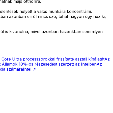
hatnak majd otthonra.
elentések helyett a valós munkára koncentrálni.
tban azonban erről nincs szó, tehát nagyon úgy néz ki,
gról is kivonulna, mivel azonban hazánkban semmilyen
Core Ultra processzorokkal frissítette asztali kínálatát
Az
 Államok 10%-os részesedést szerzett az Intelben
Az
vidia számára
Intel
↗