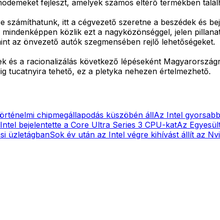
modemeket fejleszt, amelyek számos eltérő termékben talál
e számíthatunk, itt a cégvezető szeretne a beszédek és bej
 mindenképpen közlik ezt a nagyközönséggel, jelen pillana
mint az önvezető autók szegmensében rejlő lehetőségeket.
ések és a racionalizálás következő lépéseként Magyarorszá
g tucatnyira tehető, ez a pletyka nehezen értelmezhető.
történelmi chipmegállapodás küszöbén áll
Az Intel gyorsabb 
Intel bejelentette a Core Ultra Series 3 CPU-kat
Az Egyesült
ási üzletágban
Sok év után az Intel végre kihívást állít az N