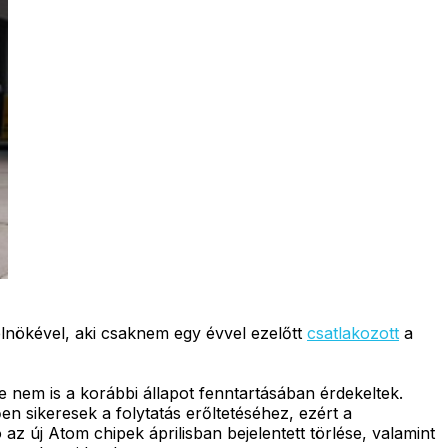
elnökével, aki csaknem egy évvel ezelőtt
csatlakozott
a
e nem is a korábbi állapot fenntartásában érdekeltek.
n sikeresek a folytatás erőltetéséhez, ezért a
az új Atom chipek áprilisban bejelentett törlése, valamint