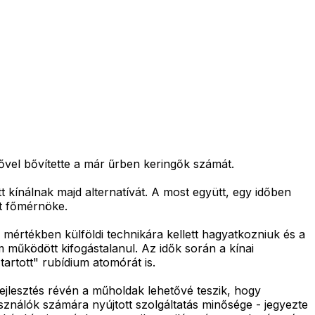
tővel bővítette a már űrben keringők számát.
t kínálnak majd alternatívát. A most együtt, egy időben
kt főmérnöke.
 mértékben külföldi technikára kellett hagyatkozniuk és a
 működött kifogástalanul. Az idők során a kínai
artott" rubídium atomórát is.
fejlesztés révén a műholdak lehetővé teszik, hogy
ználók számára nyújtott szolgáltatás minősége - jegyezte