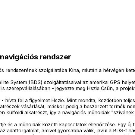
 navigációs rendszer
ciós rendszerének szolgálatába Kína, miután a hétvégén ket
llite System (BDS) szolgáltatásaival az amerikai GPS helyet
lis szerepvállalásában - jegyezte meg Hszie Csün, a proje
 hívta fel a figyelmet Hszie. Mint mondta, kezdetben teljes
katrészek vásárlását, máskor pedig a beszerzett termék nem
 külföldi alkatrészt, így a navigációs műholdak "szívének t
ztje és a műholdak közötti kapcsolatok ellenőrzése. Egy új 
adatforgalmat, amivel gyorsabbá válik, javul a BDS-t has