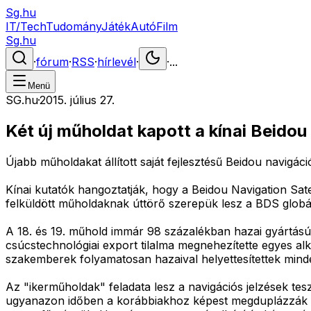
Sg.hu
IT/Tech
Tudomány
Játék
Autó
Film
Sg.hu
·
fórum
·
RSS
·
hírlevél
·
·
...
Menü
SG.hu
·
2015. július 27.
Két új műholdat kapott a kínai Beidou
Újabb műholdakat állított saját fejlesztésű Beidou navigá
Kínai kutatók hangoztatják, hogy a Beidou Navigation Sate
felküldött műholdaknak úttörő szerepük lesz a BDS globá
A 18. és 19. műhold immár 98 százalékban hazai gyártású -
csúcstechnológiai export tilalma megnehezítette egyes al
szakemberek folyamatosan hazaival helyettesítettek minden
Az "ikerműholdak" feladata lesz a navigációs jelzések tes
ugyanazon időben a korábbiakhoz képest megduplázzák az 