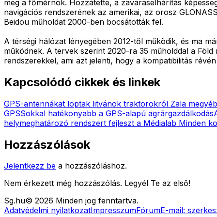
meg a főmérnök. Hozzátette, a zavaráselhárítás képessége
navigációs rendszerének az amerikai, az orosz GLONASS és
Beidou műholdat 2000-ben bocsátották fel.
A térségi hálózat lényegében 2012-től működik, és ma má
működnek. A tervek szerint 2020-ra 35 műholddal a Föld
rendszerekkel, ami azt jelenti, hogy a kompatibilitás révé
Kapcsolódó cikkek és linkek
GPS-antennákat loptak litvánok traktorokról Zala megyé
GPS
Sokkal hatékonyabb a GPS-alapú agrárgazdálkodás
helymeghatározó rendszert fejleszt a Médialab
Minden ko
Hozzászólások
Jelentkezz be
a hozzászóláshoz.
Nem érkezett még hozzászólás. Legyél Te az első!
Sg
.hu
©
2026
Minden jog fenntartva.
Adatvédelmi nyilatkozat
Impresszum
Fórum
E-mail:
szerkes