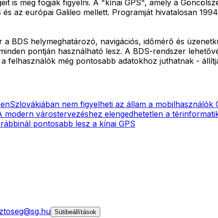
it is meg fogják figyelni. A "kínai GPS", amely a Göncölsz
 az európai Galileo mellett. Programját hivatalosan 1994-
r a BDS helymeghatározó, navigációs, időmérő és üzenetkül
 minden pontján használható lesz. A BDS-rendszer lehető
n a felhasználók még pontosabb adatokhoz juthatnak - állítj
ben
Szlovákiában nem figyelheti az állam a mobilhasználók 
A modern várostervezéshez elengedhetetlen a térinformati
rábbinál pontosabb lesz a kínai GPS
ztoseg@sg.hu
Sütibeállítások