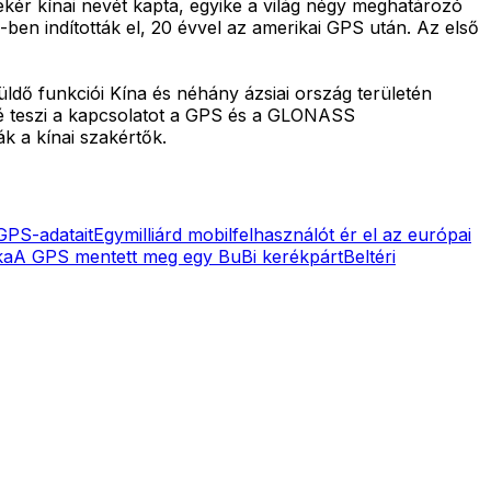
ekér kínai nevét kapta, egyike a világ négy meghatározó
ben indították el, 20 évvel az amerikai GPS után. Az első
dő funkciói Kína és néhány ázsiai ország területén
vé teszi a kapcsolatot a GPS és a GLONASS
ák a kínai szakértők.
GPS-adatait
Egymilliárd mobilfelhasználót ér el az európai
ka
A GPS mentett meg egy BuBi kerékpárt
Beltéri