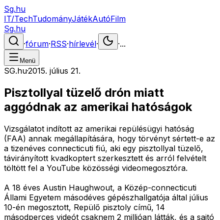
Sg.hu
IT/Tech
Tudomány
Játék
Autó
Film
Sg.hu
·
fórum
·
RSS
·
hírlevél
·
·
...
Menü
SG.hu
·
2015. július 21.
Pisztollyal tüzelő drón miatt
aggódnak az amerikai hatóságok
Vizsgálatot indított az amerikai repülésügyi hatóság
(FAA) annak megállapítására, hogy törvényt sértett-e az
a tizenéves connecticuti fiú, aki egy pisztollyal tüzelő,
távirányított kvadkoptert szerkesztett és arról felvételt
töltött fel a YouTube közösségi videomegosztóra.
A 18 éves Austin Haughwout, a Közép-connecticuti
Állami Egyetem másodéves gépészhallgatója által július
10-én megosztott, Repülő pisztoly című, 14
másodperces videót csaknem 2 millióan látták, és a sajtó