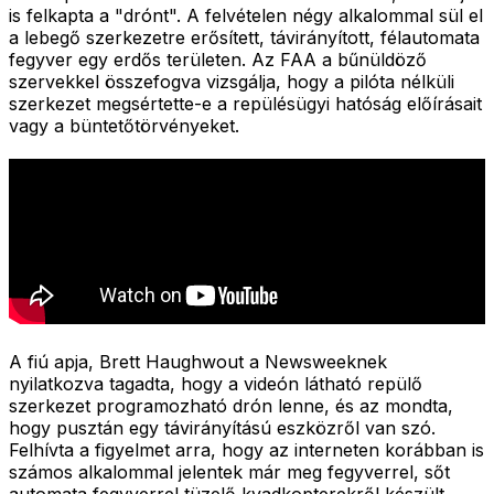
is felkapta a "drónt". A felvételen négy alkalommal sül el
a lebegő szerkezetre erősített, távirányított, félautomata
fegyver egy erdős területen. Az FAA a bűnüldöző
szervekkel összefogva vizsgálja, hogy a pilóta nélküli
szerkezet megsértette-e a repülésügyi hatóság előírásait
vagy a büntetőtörvényeket.
A fiú apja, Brett Haughwout a Newsweeknek
nyilatkozva tagadta, hogy a videón látható repülő
szerkezet programozható drón lenne, és az mondta,
hogy pusztán egy távirányítású eszközről van szó.
Felhívta a figyelmet arra, hogy az interneten korábban is
számos alkalommal jelentek már meg fegyverrel, sőt
automata fegyverrel tüzelő kvadkopterekről készült