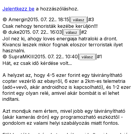
Jelentkezz be
a hozzászóláshoz.
©
Amergin
2015. 07. 22.
.
18:15
|
|
#
3
válasz
Csak nehogy tenoristák kezébe kerüljön!!!
©
duke
2015. 07. 22.
.
16:03
|
|
#
2
válasz
Jol nez ki, ahogy loves energiaja hatraloki a dront.
Kivancsi leszek mikor fognak eloszor terroristak ilyet
hasznalni.
©
SupraMKIII
2015. 07. 22.
.
10:40
|
|
#
1
válasz
Hát, ez csak idő kérdése volt...
A helyzet az, hogy 4-5 ezer forint egy távirányítható
copter vezérlő az ebayről, 6 ezer a 2km-es telemetria
(adó+vevő, akár androidhoz is kapcsolható), és 1-2 ezer
forint egy olyan relé, amivel akár bombát is el lehet
indítani.
Azt mondjuk nem értem, mivel jobb egy távirányítható
(akár kamerás drón) egy programozható eszköztől -
gondolom ez valami helyi szabályozás miatt fontos.