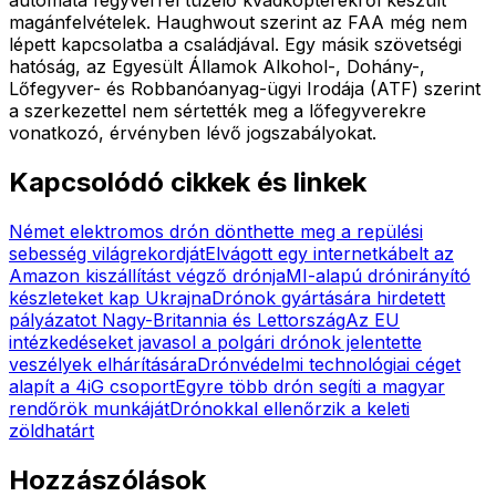
magánfelvételek. Haughwout szerint az FAA még nem
lépett kapcsolatba a családjával. Egy másik szövetségi
hatóság, az Egyesült Államok Alkohol-, Dohány-,
Lőfegyver- és Robbanóanyag-ügyi Irodája (ATF) szerint
a szerkezettel nem sértették meg a lőfegyverekre
vonatkozó, érvényben lévő jogszabályokat.
Kapcsolódó cikkek és linkek
Német elektromos drón dönthette meg a repülési
sebesség világrekordját
Elvágott egy internetkábelt az
Amazon kiszállítást végző drónja
MI-alapú drónirányító
készleteket kap Ukrajna
Drónok gyártására hirdetett
pályázatot Nagy-Britannia és Lettország
Az EU
intézkedéseket javasol a polgári drónok jelentette
veszélyek elhárítására
Drónvédelmi technológiai céget
alapít a 4iG csoport
Egyre több drón segíti a magyar
rendőrök munkáját
Drónokkal ellenőrzik a keleti
zöldhatárt
Hozzászólások