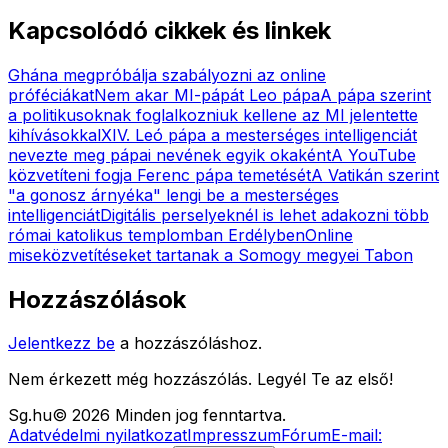
Kapcsolódó cikkek és linkek
Ghána megpróbálja szabályozni az online
próféciákat
Nem akar MI-pápát Leo pápa
A pápa szerint
a politikusoknak foglalkozniuk kellene az MI jelentette
kihívásokkal
XIV. Leó pápa a mesterséges intelligenciát
nevezte meg pápai nevének egyik okaként
A YouTube
közvetíteni fogja Ferenc pápa temetését
A Vatikán szerint
"a gonosz árnyéka" lengi be a mesterséges
intelligenciát
Digitális perselyeknél is lehet adakozni több
római katolikus templomban Erdélyben
Online
miseközvetítéseket tartanak a Somogy megyei Tabon
Hozzászólások
Jelentkezz be
a hozzászóláshoz.
Nem érkezett még hozzászólás. Legyél Te az első!
Sg
.hu
©
2026
Minden jog fenntartva.
Adatvédelmi nyilatkozat
Impresszum
Fórum
E-mail: