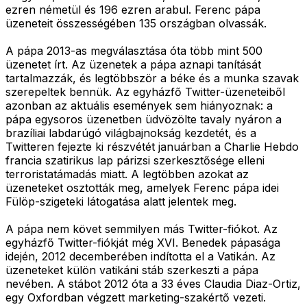
ezren németül és 196 ezren arabul. Ferenc pápa
üzeneteit összességében 135 országban olvassák.
A pápa 2013-as megválasztása óta több mint 500
üzenetet írt. Az üzenetek a pápa aznapi tanítását
tartalmazzák, és legtöbbször a béke és a munka szavak
szerepeltek bennük. Az egyházfő Twitter-üzeneteiből
azonban az aktuális események sem hiányoznak: a
pápa egysoros üzenetben üdvözölte tavaly nyáron a
brazíliai labdarúgó világbajnokság kezdetét, és a
Twitteren fejezte ki részvétét januárban a Charlie Hebdo
francia szatirikus lap párizsi szerkesztősége elleni
terroristatámadás miatt. A legtöbben azokat az
üzeneteket osztották meg, amelyek Ferenc pápa idei
Fülöp-szigeteki látogatása alatt jelentek meg.
A pápa nem követ semmilyen más Twitter-fiókot. Az
egyházfő Twitter-fiókját még XVI. Benedek pápasága
idején, 2012 decemberében indította el a Vatikán. Az
üzeneteket külön vatikáni stáb szerkeszti a pápa
nevében. A stábot 2012 óta a 33 éves Claudia Diaz-Ortiz,
egy Oxfordban végzett marketing-szakértő vezeti.