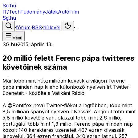
Sg.hu
IT/Tech
Tudomány
Játék
Autó
Film
Sg.hu
·
fórum
·
RSS
·
hírlevél
·
·
...
Menü
SG.hu
·
2015. április 13.
20 millió felett Ferenc pápa twitteres
követőinek száma
Már több mint húszmillióan követik a világon Ferenc
pápa minden nap kilenc különböző nyelven írt Twitter-
üzeneteit - közölte a Vatikáni Rádió.
A @Pontifex nevű Twitter-fiókot a legtöbben, több mint
8,5 millióan spanyol nyelven olvassák. Angolul több mint
5,8 millió követője van, olaszul több mint 2,6 millió,
portugálul több mint 1,3 millió. Ferenc pápa minden nap
közölt 140 karakteres üzeneteit 407 ezren olvassák
lengyelül, 364 ezren franciául, 340 ezren latinul, 257