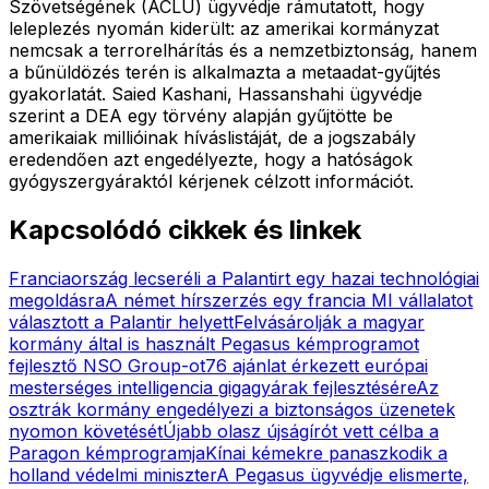
Szövetségének (ACLU) ügyvédje rámutatott, hogy
leleplezés nyomán kiderült: az amerikai kormányzat
nemcsak a terrorelhárítás és a nemzetbiztonság, hanem
a bűnüldözés terén is alkalmazta a metaadat-gyűjtés
gyakorlatát. Saied Kashani, Hassanshahi ügyvédje
szerint a DEA egy törvény alapján gyűjtötte be
amerikaiak millióinak híváslistáját, de a jogszabály
eredendően azt engedélyezte, hogy a hatóságok
gyógyszergyáraktól kérjenek célzott információt.
Kapcsolódó cikkek és linkek
Franciaország lecseréli a Palantirt egy hazai technológiai
megoldásra
A német hírszerzés egy francia MI vállalatot
választott a Palantir helyett
Felvásárolják a magyar
kormány által is használt Pegasus kémprogramot
fejlesztő NSO Group-ot
76 ajánlat érkezett európai
mesterséges intelligencia gigagyárak fejlesztésére
Az
osztrák kormány engedélyezi a biztonságos üzenetek
nyomon követését
Újabb olasz újságírót vett célba a
Paragon kémprogramja
Kínai kémekre panaszkodik a
holland védelmi miniszter
A Pegasus ügyvédje elismerte,