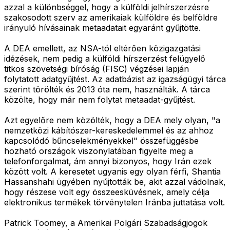
azzal a különbséggel, hogy a külföldi jelhírszerzésre
szakosodott szerv az amerikaiak külföldre és belföldre
irányuló hívásainak metaadatait egyaránt gyűjtötte.
A DEA emellett, az NSA-tól eltérően közigazgatási
idézések, nem pedig a külföldi hírszerzést felügyelő
titkos szövetségi bíróság (FISC) végzései lapján
folytatott adatgyűjtést. Az adatbázist az igazságügyi tárca
szerint törölték és 2013 óta nem, használták. A tárca
közölte, hogy már nem folytat metaadat-gyűjtést.
Azt egyelőre nem közölték, hogy a DEA mely olyan, "a
nemzetközi kábítószer-kereskedelemmel és az ahhoz
kapcsolódó bűncselekményekkel" összefüggésbe
hozható országok viszonylatában figyelte meg a
telefonforgalmat, ám annyi bizonyos, hogy Irán ezek
között volt. A keresetet ugyanis egy olyan férfi, Shantia
Hassanshahi ügyében nyújtották be, akit azzal vádolnak,
hogy részese volt egy összeesküvésnek, amely célja
elektronikus termékek törvénytelen Iránba juttatása volt.
Patrick Toomey, a Amerikai Polgári Szabadságjogok