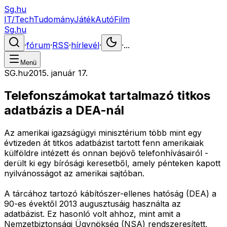
Sg.hu
IT/Tech
Tudomány
Játék
Autó
Film
Sg.hu
·
fórum
·
RSS
·
hírlevél
·
·
...
Menü
SG.hu
·
2015. január 17.
Telefonszámokat tartalmazó titkos
adatbázis a DEA-nál
Az amerikai igazságügyi minisztérium több mint egy
évtizeden át titkos adatbázist tartott fenn amerikaiak
külföldre intézett és onnan bejövő telefonhívásairól -
derült ki egy bírósági keresetből, amely pénteken kapott
nyilvánosságot az amerikai sajtóban.
A tárcához tartozó kábítószer-ellenes hatóság (DEA) a
90-es évektől 2013 augusztusáig használta az
adatbázist. Ez hasonló volt ahhoz, mint amit a
Nemzetbiztonsági Ügynökség (NSA) rendszeresített,