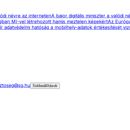
ódi névre az interneten
A bajor digitális miniszter a valódi 
ban MI-vel létrehozott hamis meztelen képekért
Az Európai
ír adatvédelmi hatóság a mobilhely-adatok értékesítését viz
ztoseg@sg.hu
Sütibeállítások