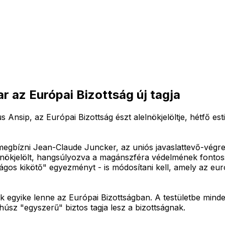
r az Európai Bizottság új tagja
 Ansip, az Európai Bizottság észt alelnökjelöltje, hétfő est
ja megbízni Jean-Claude Juncker, az uniós javaslattevő-végr
elnökjelölt, hangsúlyozva a magánszféra védelmének fontos
gos kikötő" egyezményt - is módosítani kell, amely az eur
nök egyike lenne az Európai Bizottságban. A testületbe mind
 húsz "egyszerű" biztos tagja lesz a bizottságnak.