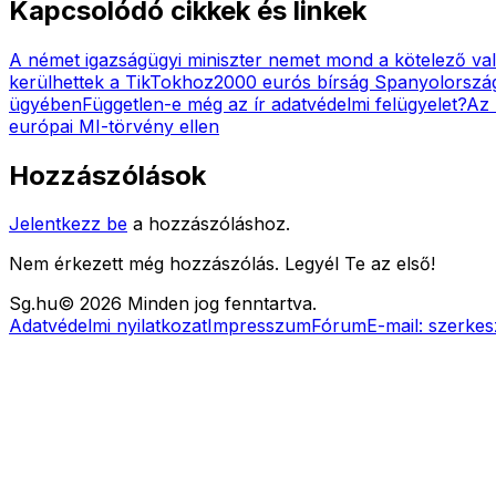
Kapcsolódó cikkek és linkek
A német igazságügyi miniszter nemet mond a kötelező val
kerülhettek a TikTokhoz
2000 eurós bírság Spanyolország
ügyében
Független-e még az ír adatvédelmi felügyelet?
Az 
európai MI-törvény ellen
Hozzászólások
Jelentkezz be
a hozzászóláshoz.
Nem érkezett még hozzászólás. Legyél Te az első!
Sg
.hu
©
2026
Minden jog fenntartva.
Adatvédelmi nyilatkozat
Impresszum
Fórum
E-mail:
szerkes