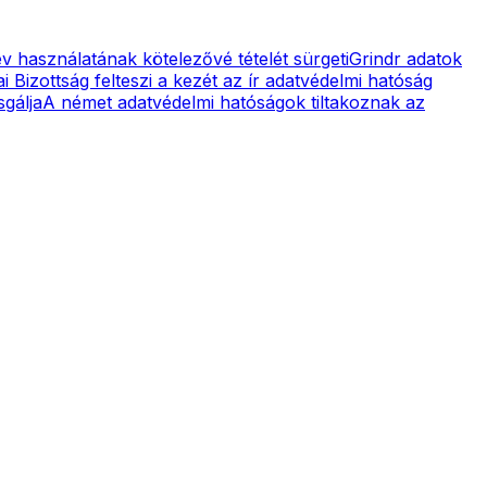
név használatának kötelezővé tételét sürgeti
Grindr adatok
 Bizottság felteszi a kezét az ír adatvédelmi hatóság
sgálja
A német adatvédelmi hatóságok tiltakoznak az