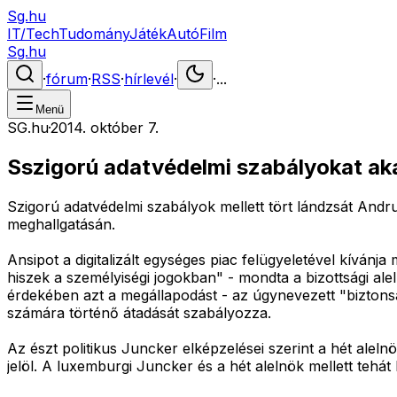
Sg.hu
IT/Tech
Tudomány
Játék
Autó
Film
Sg.hu
·
fórum
·
RSS
·
hírlevél
·
·
...
Menü
SG.hu
·
2014. október 7.
Sszigorú adatvédelmi szabályokat aka
Szigorú adatvédelmi szabályok mellett tört lándzsát Andrus
meghallgatásán.
Ansipot a digitalizált egységes piac felügyeletével kíván
hiszek a személyiségi jogokban" - mondta a bizottsági al
érdekében azt a megállapodást - az úgynevezett "biztonsá
számára történő átadását szabályozza.
Az észt politikus Juncker elképzelései szerint a hét alel
jelöl. A luxemburgi Juncker és a hét alelnök mellett tehát