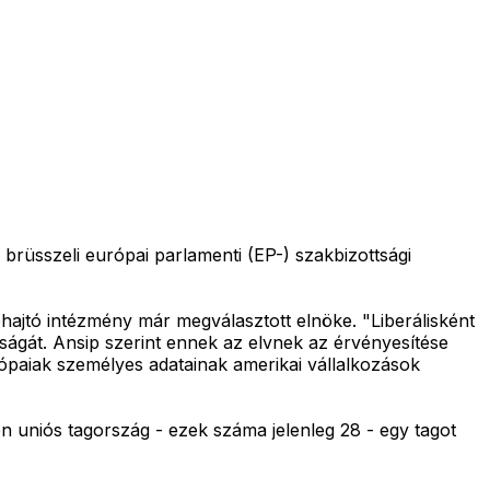
i brüsszeli európai parlamenti (EP-) szakbizottsági
ehajtó intézmény már megválasztott elnöke. "Liberálisként
ságát. Ansip szerint ennek az elvnek az érvényesítése
ópaiak személyes adatainak amerikai vállalkozások
en uniós tagország - ezek száma jelenleg 28 - egy tagot