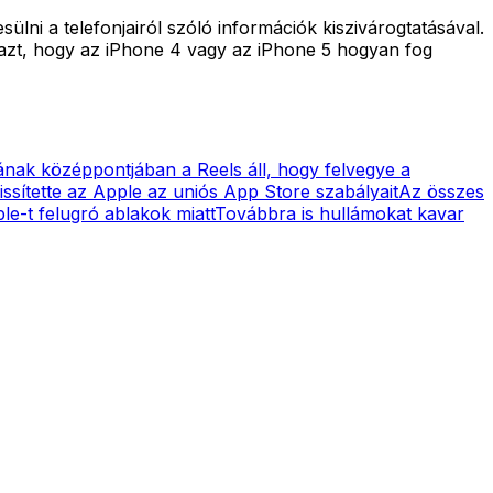
i a telefonjairól szóló információk kiszivárogtatásával.
 azt, hogy az iPhone 4 vagy az iPhone 5 hogyan fog
ának középpontjában a Reels áll, hogy felvegye a
issítette az Apple az uniós App Store szabályait
Az összes
le-t felugró ablakok miatt
Továbbra is hullámokat kavar