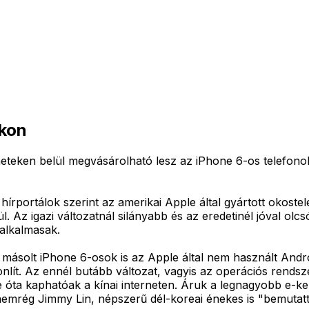
okon
 heteken belül megvásárolható lesz az iPhone 6-os telefo
 hírportálok szerint az amerikai Apple által gyártott okost
 Az igazi változatnál silányabb és az eredetinél jóval olc
 alkalmasak.
solt iPhone 6-osok is az Apple által nem használt Android
nlít. Az ennél butább változat, vagyis az operációs rends
óta kaphatóak a kínai interneten. Áruk a legnagyobb e-ker
át nemrég Jimmy Lin, népszerű dél-koreai énekes is "bemutat