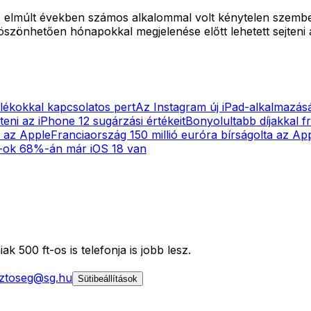
elmúlt években számos alkalommal volt kénytelen szembesüln
öszönhetően hónapokkal megjelenése előtt lehetett sejteni
alékokkal kapcsolatos pert
Az Instagram új iPad-alkalmazás
teni az iPhone 12 sugárzási értékeit
Bonyolultabb díjakkal fr
l az Apple
Franciaország 150 millió euróra bírságolta az App
-ok 68%-án már iOS 18 van
k 500 ft-os is telefonja is jobb lesz.
ztoseg@sg.hu
Sütibeállítások