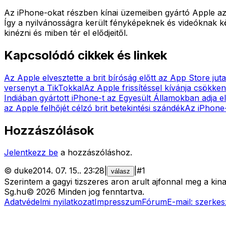
Az iPhone-okat részben kínai üzemeiben gyártó Apple az 
Így a nyilvánosságra került fényképeknek és videóknak k
kinézni és miben tér el elődjeitől.
Kapcsolódó cikkek és linkek
Az Apple elvesztette a brit bíróság előtt az App Store jut
versenyt a TikTokkal
Az Apple frissítéssel kívánja csökken
Indiában gyártott iPhone-t az Egyesült Államokban adja e
az Apple felhőjét célzó brit betekintési szándék
Az iPhone
Hozzászólások
Jelentkezz be
a hozzászóláshoz.
©
duke
2014. 07. 15.
.
23:28
|
|
#
1
válasz
Szerintem a gagyi tizszeres aron arult ajfonnal meg a kinaia
Sg
.hu
©
2026
Minden jog fenntartva.
Adatvédelmi nyilatkozat
Impresszum
Fórum
E-mail:
szerkes