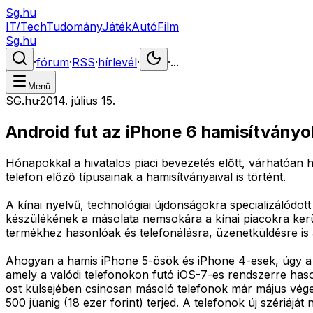
Sg.hu
IT/Tech
Tudomány
Játék
Autó
Film
Sg.hu
·
fórum
·
RSS
·
hírlevél
·
·
...
Menü
SG.hu
·
2014. július 15.
Android fut az iPhone 6 hamisítvány
Hónapokkal a hivatalos piaci bevezetés előtt, várhatóan
telefon előző típusainak a hamisítványaival is történt.
A kínai nyelvű, technológiai újdonságokra specializálódott
készülékének a másolata nemsokára a kínai piacokra kerül.
termékhez hasonlóak és telefonálásra, üzenetküldésre is
Ahogyan a hamis iPhone 5-ösök és iPhone 4-esek, úgy a má
amely a valódi telefonokon futó iOS-7-es rendszerre haso
ost külsejében csinosan másoló telefonok már május vége 
500 jüanig (18 ezer forint) terjed. A telefonok új szériáj