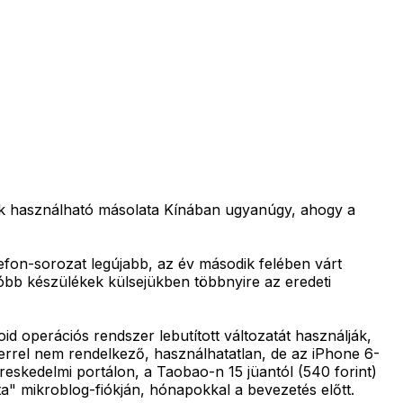
nok használható másolata Kínában ugyanúgy, ahogy a
elefon-sorozat legújabb, az év második felében várt
sóbb készülékek külsejükben többnyire az eredeti
 operációs rendszer lebutított változatát használják,
zerrel nem rendelkező, használhatatlan, de az iPhone 6-
eskedelmi portálon, a Taobao-n 15 jüantól (540 forint)
ta" mikroblog-fiókján, hónapokkal a bevezetés előtt.