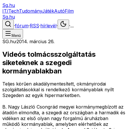
Sg.hu
IT/Tech
Tudomány
Játék
Autó
Film
Sg.hu
·
fórum
·
RSS
·
hírlevél
·
·
...
Menü
SG.hu
·
2014. március 26.
Videós tolmácsszolgáltatás
siketeknek a szegedi
kormányablakban
Teljes körűen akadálymentesített, okmányirodai
szolgáltatásokkal is rendelkező kormányablak nyílt
Szegeden az egyik hipermarketben.
B. Nagy László Csongrád megyei kormánymegbízott az
átadón elmondta, a szegedi az országban a harmadik és
vidéken az első olyan nagy forgalmú áruházban
működő kormányablak, amelyben elérhetőek az