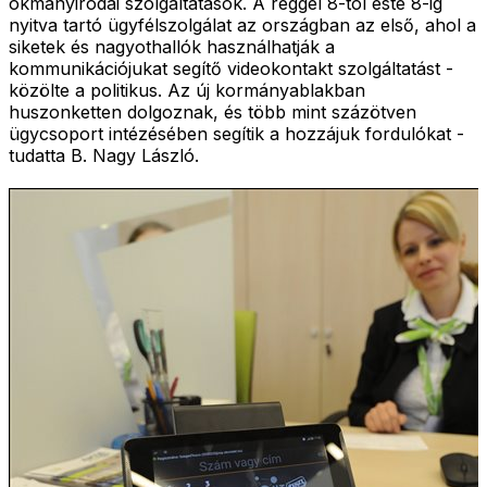
okmányirodai szolgáltatások. A reggel 8-tól este 8-ig
nyitva tartó ügyfélszolgálat az országban az első, ahol a
siketek és nagyothallók használhatják a
kommunikációjukat segítő videokontakt szolgáltatást -
közölte a politikus. Az új kormányablakban
huszonketten dolgoznak, és több mint százötven
ügycsoport intézésében segítik a hozzájuk fordulókat -
tudatta B. Nagy László.