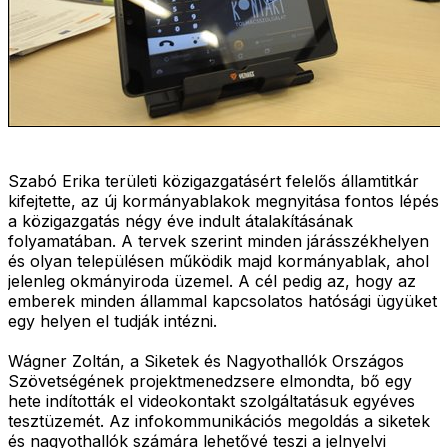
Szabó Erika területi közigazgatásért felelős államtitkár
kifejtette, az új kormányablakok megnyitása fontos lépés
a közigazgatás négy éve indult átalakításának
folyamatában. A tervek szerint minden járásszékhelyen
és olyan településen működik majd kormányablak, ahol
jelenleg okmányiroda üzemel. A cél pedig az, hogy az
emberek minden állammal kapcsolatos hatósági ügyüket
egy helyen el tudják intézni.
Wágner Zoltán, a Siketek és Nagyothallók Országos
Szövetségének projektmenedzsere elmondta, bő egy
hete indították el videokontakt szolgáltatásuk egyéves
tesztüzemét. Az infokommunikációs megoldás a siketek
és nagyothallók számára lehetővé teszi a jelnyelvi