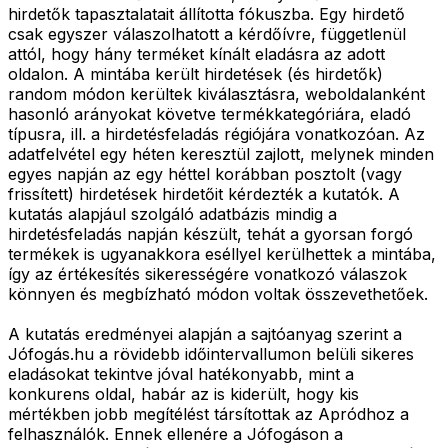
hirdetők tapasztalatait állította fókuszba. Egy hirdető
csak egyszer válaszolhatott a kérdőívre, függetlenül
attól, hogy hány terméket kínált eladásra az adott
oldalon. A mintába került hirdetések (és hirdetők)
random módon kerültek kiválasztásra, weboldalanként
hasonló arányokat követve termékkategóriára, eladó
típusra, ill. a hirdetésfeladás régiójára vonatkozóan. Az
adatfelvétel egy héten keresztül zajlott, melynek minden
egyes napján az egy héttel korábban posztolt (vagy
frissített) hirdetések hirdetőit kérdezték a kutatók. A
kutatás alapjául szolgáló adatbázis mindig a
hirdetésfeladás napján készült, tehát a gyorsan forgó
termékek is ugyanakkora eséllyel kerülhettek a mintába,
így az értékesítés sikerességére vonatkozó válaszok
könnyen és megbízható módon voltak összevethetőek.
A kutatás eredményei alapján a sajtóanyag szerint a
Jófogás.hu a rövidebb időintervallumon belüli sikeres
eladásokat tekintve jóval hatékonyabb, mint a
konkurens oldal, habár az is kiderült, hogy kis
mértékben jobb megítélést társítottak az Apródhoz a
felhasználók. Ennek ellenére a Jófogáson a