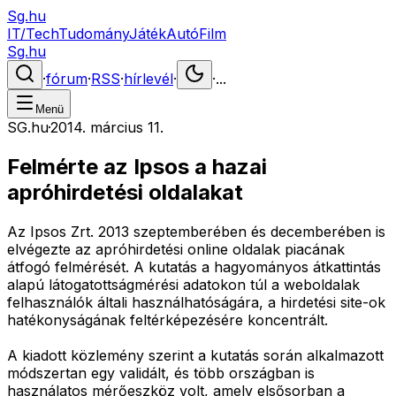
Sg.hu
IT/Tech
Tudomány
Játék
Autó
Film
Sg.hu
·
fórum
·
RSS
·
hírlevél
·
·
...
Menü
SG.hu
·
2014. március 11.
Felmérte az Ipsos a hazai
apróhirdetési oldalakat
Az Ipsos Zrt. 2013 szeptemberében és decemberében is
elvégezte az apróhirdetési online oldalak piacának
átfogó felmérését. A kutatás a hagyományos átkattintás
alapú látogatottságmérési adatokon túl a weboldalak
felhasználók általi használhatóságára, a hirdetési site-ok
hatékonyságának feltérképezésére koncentrált.
A kiadott közlemény szerint a kutatás során alkalmazott
módszertan egy validált, és több országban is
használatos mérőeszköz volt, amely elsősorban a