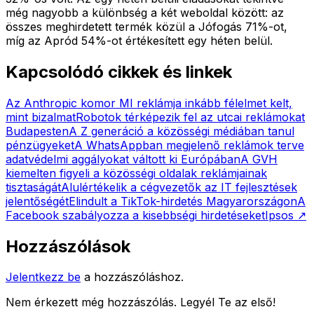
még nagyobb a különbség a két weboldal között: az
összes meghirdetett termék közül a Jófogás 71%-ot,
míg az Apród 54%-ot értékesített egy héten belül.
Kapcsolódó cikkek és linkek
Az Anthropic komor MI reklámja inkább félelmet kelt,
mint bizalmat
Robotok térképezik fel az utcai reklámokat
Budapesten
A Z generáció a közösségi médiában tanul
pénzügyeket
A WhatsAppban megjelenő reklámok terve
adatvédelmi aggályokat váltott ki Európában
A GVH
kiemelten figyeli a közösségi oldalak reklámjainak
tisztaságát
Alulértékelik a cégvezetők az IT fejlesztések
jelentőségét
Elindult a TikTok-hirdetés Magyarországon
A
Facebook szabályozza a kisebbségi hirdetéseket
Ipsos
↗
Hozzászólások
Jelentkezz be
a hozzászóláshoz.
Nem érkezett még hozzászólás. Legyél Te az első!