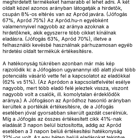
meghirdetett termékeket hamarabb el lehet adni. A két
oldalt közel azonos arányban látogatják a hirdetők,
csupán 8%-os eltérés van az Apród javára. (Jófogás
67%, Apród 75%) Az Apród.hu-n egyébként
valamennyivel nagyobb az aránya azoknak a
hirdetőknek, akik egyszerre több cikket kínálnak
eladásra. (Jófogás 63%, Apród 70%), illetve a
felhasználói kevésbé használnak párhuzamosan egyéb
hirdetési oldalt termékük értékesítésre.
A hatékonyság tükrében azonban már más kép
rajzolódik ki: a Jófogáson ugyanannyi idő alatt jóval több
potenciális vásárló vette fel a kapcsolatot az eladókkal
(62% vs 51%). (Az Apródon a kapcsolatfelvétel esélye
nagyobb, mert több eladó felé jeleztek vissza, viszont
nagyobb volt a csalók, ill. komolytalan érdeklődők
aránya.) A Jófogáson az Apródhoz hasonló arányban
kerültek a portékák értékesítésre, de a Jófogás
esetében jóval gyorsabban sikerült gazdát cserélniük.
Míg a Jófogás az összes értékesített cikk 41%-nak
eladását 3 napon belül biztosította, addig az Apród
esetében a 3 napon belüli értékesítési hatékonyság
32%-os volt. Az egy héten belüli eladásokat tekintve