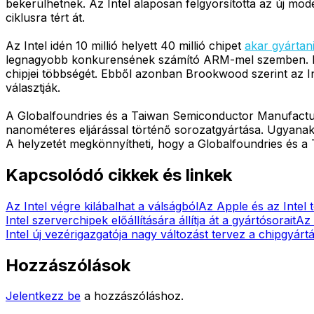
bekerülhetnek. Az Intel alaposan felgyorsította az új mode
ciklusra tért át.
Az Intel idén 10 millió helyett 40 millió chipet
akar gyártan
legnagyobb konkurensének számító ARM-mel szemben. Előn
chipjei többségét. Ebből azonban Brookwood szerint az In
választják.
A Globalfoundries és a Taiwan Semiconductor Manufacturin
nanométeres eljárással történő sorozatgyártása. Ugyanakko
A helyzetét megkönnyítheti, hogy a Globalfoundries és a
Kapcsolódó cikkek és linkek
Az Intel végre kilábalhat a válságból
Az Apple és az Intel 
Intel szerverchipek előállítására állítja át a gyártósorait
Az 
Intel új vezérigazgatója nagy változást tervez a chipgyárt
Hozzászólások
Jelentkezz be
a hozzászóláshoz.