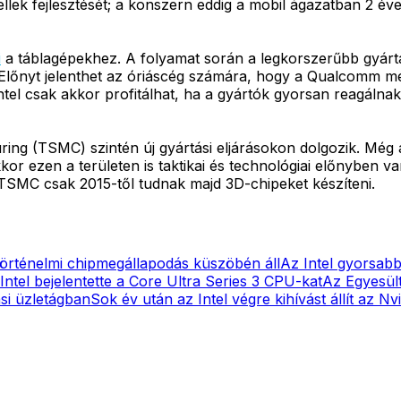
llek fejlesztését; a konszern eddig a mobil ágazatban 2 éve
i
a táblagépekhez. A folyamat során a legkorszerűbb gyártási
yt jelenthet az óriáscég számára, hogy a Qualcomm még m
tel csak akkor profitálhat, ha a gyártók gyorsan reagálna
g (TSMC) szintén új gyártási eljárásokon dolgozik. Még az
r ezen a területen is taktikai és technológiai előnyben va
 TSMC csak 2015-től tudnak majd 3D-chipeket készíteni.
történelmi chipmegállapodás küszöbén áll
Az Intel gyorsabb 
Intel bejelentette a Core Ultra Series 3 CPU-kat
Az Egyesült
ási üzletágban
Sok év után az Intel végre kihívást állít az N