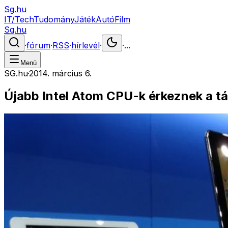
Sg.hu
IT/Tech
Tudomány
Játék
Autó
Film
Sg.hu
·
fórum
·
RSS
·
hírlevél
·
·
...
Menü
SG.hu
·
2014. március 6.
Újabb Intel Atom CPU-k érkeznek a t