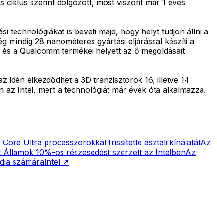
s ciklus szerint dolgozott, most viszont már 1 éves
 technológiákat is beveti majd, hogy helyt tudjon állni a
indig 28 nanométeres gyártási eljárással készíti a
k és a Qualcomm termékei helyett az ő megoldásait
 idén elkezdődhet a 3D tranzisztorok 16, illetve 14
n az Intel, mert a technológiát már évek óta alkalmazza.
Core Ultra processzorokkal frissítette asztali kínálatát
Az
 Államok 10%-os részesedést szerzett az Intelben
Az
vidia számára
Intel
↗