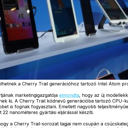
ülhetnek a Cherry Trail generációhoz tartozó Intel Atom p
rtjának marketingigazgatója
elmondta
, hogy az új modellekk
nek ki. A Cherry Trail kódnevű generációba tartozó CPU-kat
bet is fognak fogyasztani. Emellett nagyobb teljesítményű
 22 nanométeres gyártási eljárással készíti.
ogy a Cherry Trail-sorozat tagjai nem csupán a csúcskate