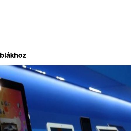
áblákhoz