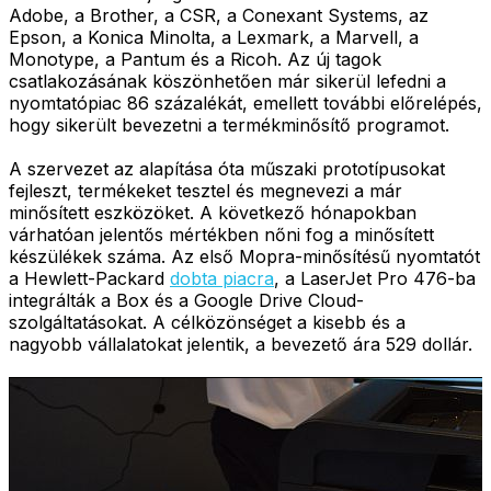
Adobe, a Brother, a CSR, a Conexant Systems, az
Epson, a Konica Minolta, a Lexmark, a Marvell, a
Monotype, a Pantum és a Ricoh. Az új tagok
csatlakozásának köszönhetően már sikerül lefedni a
nyomtatópiac 86 százalékát, emellett további előrelépés,
hogy sikerült bevezetni a termékminősítő programot.
A szervezet az alapítása óta műszaki prototípusokat
fejleszt, termékeket tesztel és megnevezi a már
minősített eszközöket. A következő hónapokban
várhatóan jelentős mértékben nőni fog a minősített
készülékek száma. Az első Mopra-minősítésű nyomtatót
a Hewlett-Packard
dobta piacra
, a LaserJet Pro 476-ba
integrálták a Box és a Google Drive Cloud-
szolgáltatásokat. A célközönséget a kisebb és a
nagyobb vállalatokat jelentik, a bevezető ára 529 dollár.