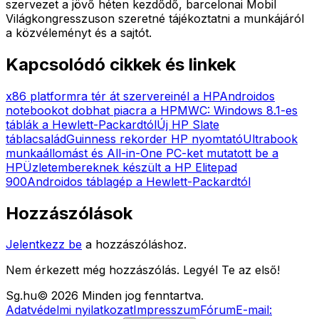
szervezet a jövő héten kezdődő, barcelonai Mobil
Világkongresszuson szeretné tájékoztatni a munkájáról
a közvéleményt és a sajtót.
Kapcsolódó cikkek és linkek
x86 platformra tér át szervereinél a HP
Androidos
notebookot dobhat piacra a HP
MWC: Windows 8.1-es
táblák a Hewlett-Packardtól
Új HP Slate
táblacsalád
Guinness rekorder HP nyomtató
Ultrabook
munkaállomást és All-in-One PC-ket mutatott be a
HP
Üzletembereknek készült a HP Elitepad
900
Androidos táblagép a Hewlett-Packardtól
Hozzászólások
Jelentkezz be
a hozzászóláshoz.
Nem érkezett még hozzászólás. Legyél Te az első!
Sg
.hu
©
2026
Minden jog fenntartva.
Adatvédelmi nyilatkozat
Impresszum
Fórum
E-mail: