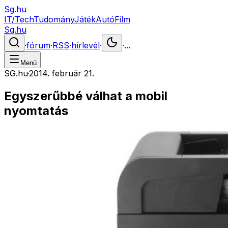
Sg.hu
IT/Tech
Tudomány
Játék
Autó
Film
Sg.hu
·
fórum
·
RSS
·
hírlevél
·
·
...
Menü
SG.hu
·
2014. február 21.
Egyszerűbbé válhat a mobil
nyomtatás