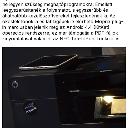
ne legyen szükség meghajtóprogramokra. Emellett
leegyszerűsítenék a folyamatot, s egyszerűbb és
átláthatóbb kezelőszoftvereket fejlesztenének ki. Az
okostelefonokra és táblagépekre elérhető Mopria plug-
in márciusban jelenik meg az Android 4.4 (KitKat)
operációs rendszerre, ez már támogatja a PDF-fájlok
kinyomtatását valamint az NFC Tap-toPrint funkciót is.