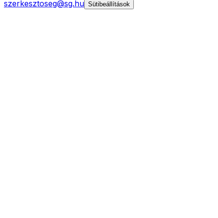
szerkesztoseg@sg.hu
Sütibeállítások