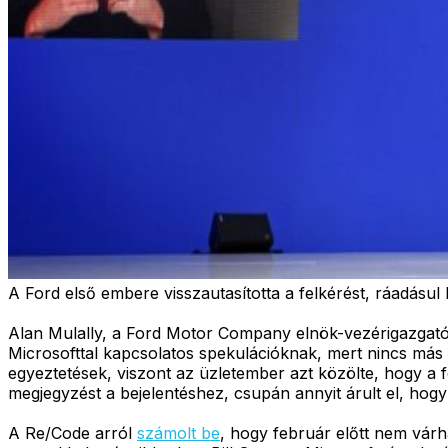
A Ford első embere visszautasította a felkérést, ráadásul B
Alan Mulally, a Ford Motor Company elnök-vezérigazgatója
Microsofttal kapcsolatos spekulációknak, mert nincs más 
egyeztetések, viszont az üzletember azt közölte, hogy a 
megjegyzést a bejelentéshez, csupán annyit árult el, hogy 
A Re/Code arról
számolt be
, hogy február előtt nem várh