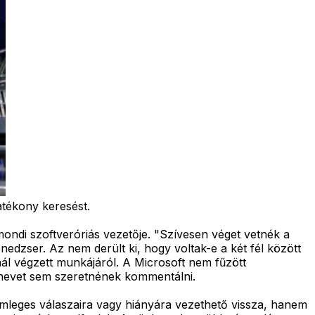
hatékony keresést.
ondi szoftveróriás vezetője. "Szívesen véget vetnék a
edzser. Az nem derült ki, hogy voltak-e a két fél között
ál végzett munkájáról. A Microsoft nem fűzött
tt nevet sem szeretnének kommentálni.
emleges válaszaira vagy hiányára vezethető vissza, hanem