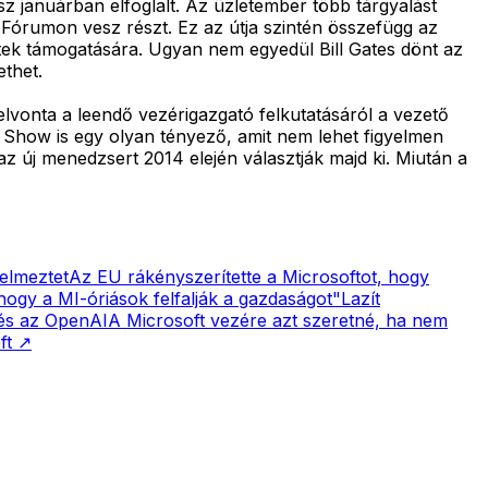
gész januárban elfoglalt. Az üzletember több tárgyalást
i Fórumon vesz részt. Ez az útja szintén összefügg az
ktek támogatására. Ugyan nem egyedül Bill Gates dönt az
ethet.
lvonta a leendő vezérigazgató felkutatásáról a vezető
Show is egy olyan tényező, amit nem lehet figyelmen
 új menedzsert 2014 elején választják majd ki. Miután a
yelmeztet
Az EU rákényszerítette a Microsoftot, hogy
ogy a MI-óriások felfalják a gazdaságot"
Lazít
 és az OpenAI
A Microsoft vezére azt szeretné, ha nem
ft
↗