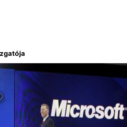
azgatója