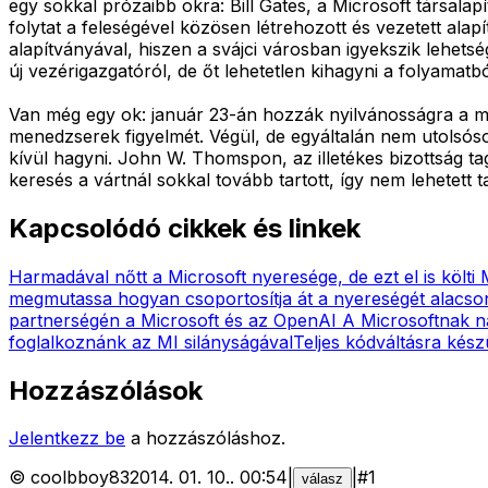
egy sokkal prózaibb okra: Bill Gates, a Microsoft társalapí
folytat a feleségével közösen létrehozott és vezetett ala
alapítványával, hiszen a svájci városban igyekszik lehet
új vezérigazgatóról, de őt lehetetlen kihagyni a folyamat
Van még egy ok: január 23-án hozzák nyilvánosságra a más
menedzserek figyelmét. Végül, de egyáltalán nem utolsó
kívül hagyni. John W. Thomspon, az illetékes bizottság 
keresés a vártnál sokkal tovább tartott, így nem lehetett ta
Kapcsolódó cikkek és linkek
Harmadával nőtt a Microsoft nyeresége, de ezt el is költi 
megmutassa hogyan csoportosítja át a nyereségét alacs
partnerségén a Microsoft és az OpenAI
A Microsoftnak n
foglalkoznánk az MI silányságával
Teljes kódváltásra kész
Hozzászólások
Jelentkezz be
a hozzászóláshoz.
©
coolbboy83
2014. 01. 10.
.
00:54
|
|
#
1
válasz