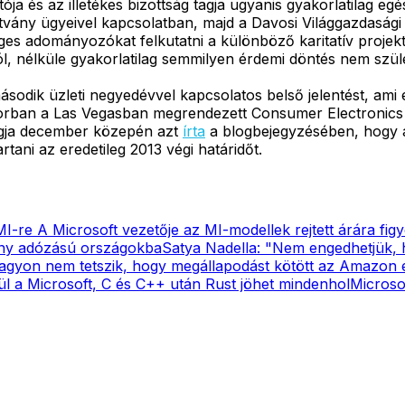
tója és az illetékes bizottság tagja ugyanis gyakorlatilag e
pítvány ügyeivel kapcsolatban, majd a Davosi Világgazdaság
séges adományozókat felkutatni a különböző karitatív proje
ból, nélküle gyakorlatilag semmilyen érdemi döntés nem szül
odik üzleti negyedévvel kapcsolatos belső jelentést, ami e
sorban a Las Vegasban megrendezett Consumer Electronics 
tagja december közepén azt
írta
a blogbejegyzésében, hogy az
rtani az eredetileg 2013 végi határidőt.
MI-re
A Microsoft vezetője az MI-modellek rejtett árára fig
ony adózású országokba
Satya Nadella: "Nem engedhetjük, h
agyon nem tetszik, hogy megállapodást kötött az Amazon
ül a Microsoft, C és C++ után Rust jöhet mindenhol
Microso