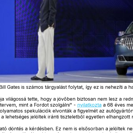
ill Gates is számos tárgyalást folytat, így ez is nehezíti a 
 világossá tette, hogy a jövőben biztosan nem lesz a redm
tervem, mint a Fordot szolgálni" -
nyilatkozta
a 68 éves men
folyamatos spekulációk elvonták a figyelmét az autógyártón
a lehetséges jelöltek iránti tiszteletből egyetlen elhangzo
ató döntés a kérdésben. Ez nem is elsősorban a jelöltek n