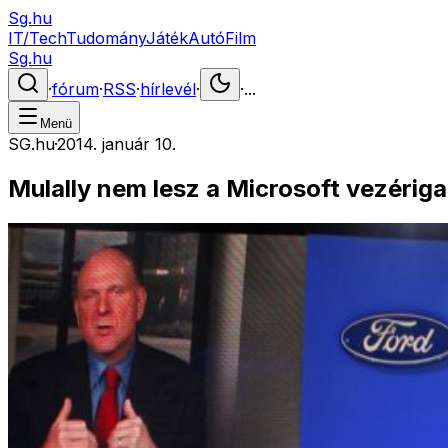
Sg.hu
IT/Tech
Tudomány
Játék
Autó
Film
Sg.hu
·
fórum
·
RSS
·
hírlevél
·
·
...
Menü
SG.hu
·
2014. január 10.
Mulally nem lesz a Microsoft vezérig