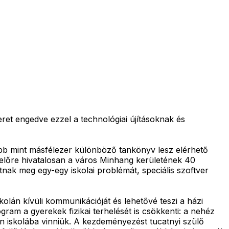
ret engedve ezzel a technológiai újításoknak és
több mint másfélezer különböző tankönyv lesz elérhető
gyelőre hivatalosan a város Minhang kerületének 40
tnak meg egy-egy iskolai problémát, speciális szoftver
kolán kívüli kommunikációját és lehetővé teszi a házi
gram a gyerekek fizikai terhelését is csökkenti: a nehéz
en iskolába vinniük. A kezdeményezést tucatnyi szülő