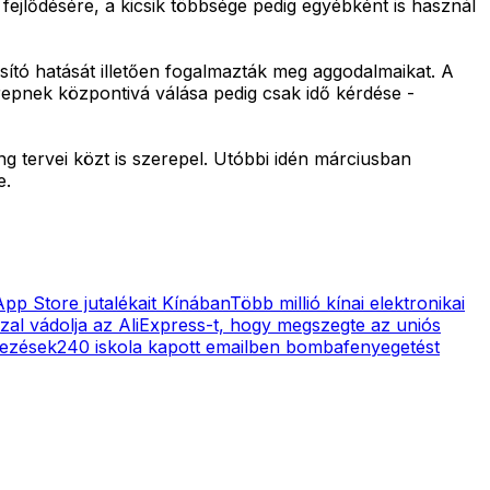
k fejlődésére, a kicsik többsége pedig egyébként is használ
osító hatását illetően fogalmazták meg aggodalmaikat. A
erepnek központivá válása pedig csak idő kérdése -
g tervei közt is szerepel. Utóbbi idén márciusban
e.
pp Store jutalékait Kínában
Több millió kínai elektronikai
zal vádolja az AliExpress-t, hogy megszegte az uniós
dezések
240 iskola kapott emailben bombafenyegetést