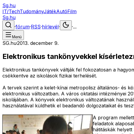
Sg.hu
IT/Tech
Tudomány
Játék
Autó
Film
Sg.hu
·
fórum
·
RSS
·
hírlevél
·
·
...
Menü
SG.hu
·
2013. december 9.
Elektronikus tankönyvekkel kísérlet
Elektronikus tankönyvek váltják fel fokozatosan a hagyo
csökkentve az iskolások fizikai terhelését.
A tervek szerint a kelet-kínai metropolisz általános- és
elektronikus változatban. A város oktatási intézményei 20
iskolájában. A könyvek elektronikus változatának használat
használatával küldhetik el beadandó dolgozataikat és teszt
A program mellett 
feladatok alaposab
hátitáskák helyet