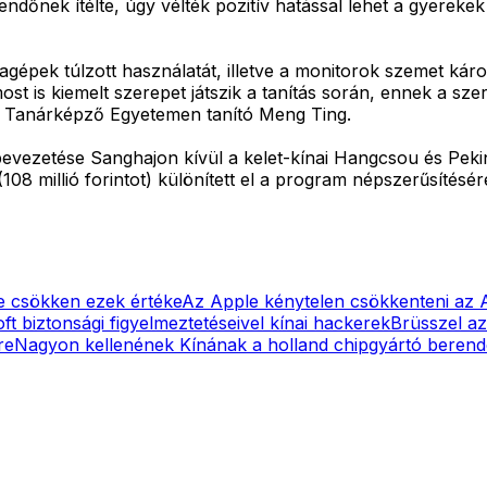
rendőnek ítélte, úgy vélték pozitív hatással lehet a gyereke
lagépek túlzott használatát, illetve a monitorok szemet kár
st is kiemelt szerepet játszik a tanítás során, ennek a sz
i Tanárképző Egyetemen tanító Meng Ting.
bevezetése Sanghajon kívül a kelet-kínai Hangcsou és Pekin
(108 millió forintot) különített el a program népszerűsítésér
e csökken ezek értéke
Az Apple kénytelen csökkenteni az A
ft biztonsági figyelmeztetéseivel kínai hackerek
Brüsszel az
re
Nagyon kellenének Kínának a holland chipgyártó beren