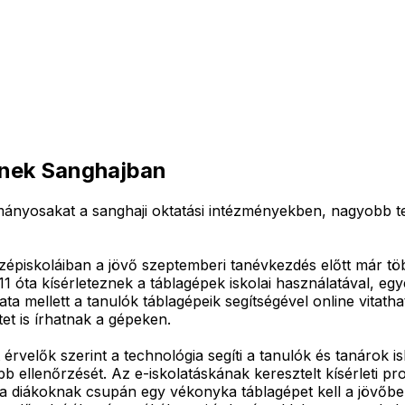
eznek Sanghajban
mányosakat a sanghaji oktatási intézményekben, nagyobb te
 középiskoláiban a jövő szeptemberi tanévkezdés előtt már 
11 óta kísérleteznek a táblagépek iskolai használatával, e
a mellett a tanulók táblagépeik segítségével online vitatha
et is írhatnak a gépeken.
érvelők szerint a technológia segíti a tanulók és tanárok is
b ellenőrzését. Az e-iskolatáskának keresztelt kísérleti pro
t a diákoknak csupán egy vékonyka táblagépet kell a jövőb