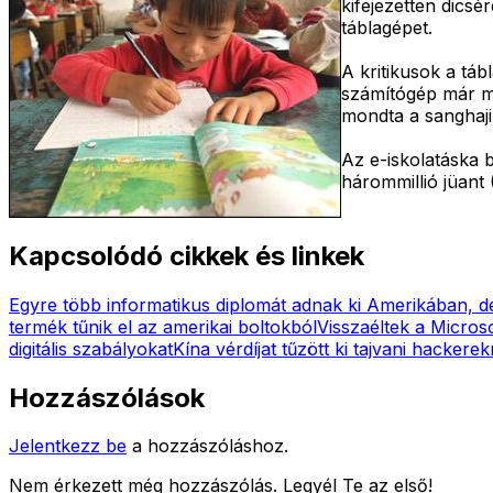
kifejezetten dicsé
táblagépet.
A kritikusok a táb
számítógép már mo
mondta a sanghaj
Az e-iskolatáska 
hárommillió jüant 
Kapcsolódó cikkek és linkek
Egyre több informatikus diplomát adnak ki Amerikában, d
termék tűnik el az amerikai boltokból
Visszaéltek a Microso
digitális szabályokat
Kína vérdíjat tűzött ki tajvani hackerek
Hozzászólások
Jelentkezz be
a hozzászóláshoz.
Nem érkezett még hozzászólás. Legyél Te az első!