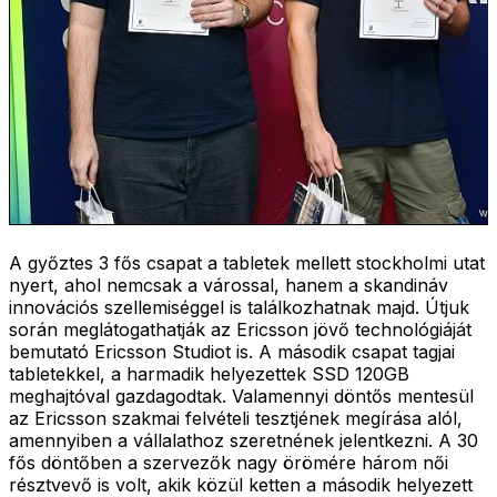
A győztes 3 fős csapat a tabletek mellett stockholmi utat
nyert, ahol nemcsak a várossal, hanem a skandináv
innovációs szellemiséggel is találkozhatnak majd. Útjuk
során meglátogathatják az Ericsson jövő technológiáját
bemutató Ericsson Studiot is. A második csapat tagjai
tabletekkel, a harmadik helyezettek SSD 120GB
meghajtóval gazdagodtak. Valamennyi döntős mentesül
az Ericsson szakmai felvételi tesztjének megírása alól,
amennyiben a vállalathoz szeretnének jelentkezni. A 30
fős döntőben a szervezők nagy örömére három női
résztvevő is volt, akik közül ketten a második helyezett