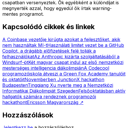
csapatban versenyeztek. Ők egyébként a különdíjat is
megnyerték azzal, hogy egyedül ők írtak warning-
mentes programot.
Kapcsolódó cikkek és linkek
A Coinbase vezetője kirúgta azokat a fejlesztőket, akik
nem használtak MI-t
Használati limitet vezet be a GitHub
Copilot, a drágább előfizetések felé tolják a
felhasználókat
Az Anthropic kizárta szolgáltatásából a
Windsurf-öt
Két magyar csapat indul az első nemzetközi
mesterséges intelligencia diákolimpián
A Codecool
programozóiskola átveszi a Green Fox Academy tanulóit
és oktatóit
Novemberben JunctionX hackathon
Budapesten
Tingqiang Xu nyerte meg a Nemzetközi
Informatikai Diákolimpiát Szegeden
Felsőoktatásban aktív
hallgatók számára rendeznek programozói
hackathont
Ericsson Magyarország
↗
Hozzászólások
Jelentkezz be
a hozzászóláshoz.