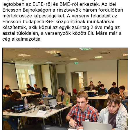
legtöbben az ELTE-ről és BME-ről érkeztek. Az idei
Ericsson Bajnokságon a résztvevők három fordulóban
mérték össze képességeiket. A verseny feladatait az
Ericsson budapesti K+F központjának munkatársai
készítették, akik közül az egyik zsűritag 2 éve még az
asztal túloldalán, a versenyzők között ült. Mára már a
cég alkalmazottja.