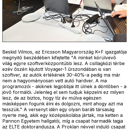
Beskid Vilmos, az Ericsson Magyarország K+F igazgatója
megnyitó beszédében kifejtette "A minket körülvevő
világ egyre szoftverközpontúbb lesz. A csillagközi térbe
ezév őszén kijutott Voyager-1 űrszondában is van
szoftver, az autók értékének 30-40%-a pedig ma már
nem a hagyományosan vett autó hardver. A ma
programozói - akiknek legjobbjai itt ülnek a döntőben - a
jövő formálói. Jelenleg el sem tudjuk képzelni ez milyen
lesz, de az biztos, hogy tíz év múlva egészen
másképpen fogunk élni és dolgozni, mint ahogy azt ma
tesszük." A versenyt idén egy olyan baráti társaság
nyerte meg, akik egy középiskolába jártak, ma ketten a
Pannon Egyetem hallgatói, míg a csapat harmadik tagja
az ELTE doktorandusza. A Proklan névvel induló csapat