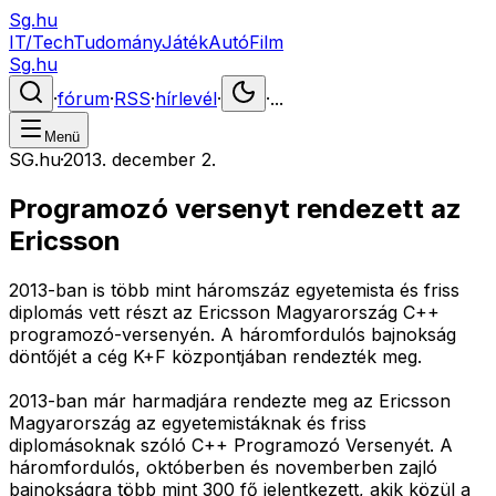
Sg.hu
IT/Tech
Tudomány
Játék
Autó
Film
Sg.hu
·
fórum
·
RSS
·
hírlevél
·
·
...
Menü
SG.hu
·
2013. december 2.
Programozó versenyt rendezett az
Ericsson
2013-ban is több mint háromszáz egyetemista és friss
diplomás vett részt az Ericsson Magyarország C++
programozó-versenyén. A háromfordulós bajnokság
döntőjét a cég K+F központjában rendezték meg.
2013-ban már harmadjára rendezte meg az Ericsson
Magyarország az egyetemistáknak és friss
diplomásoknak szóló C++ Programozó Versenyét. A
háromfordulós, októberben és novemberben zajló
bajnokságra több mint 300 fő jelentkezett, akik közül a