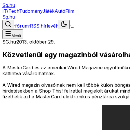
Sg.hu
IT/Tech
Tudomány
Játék
Autó
Film
Sg.hu
·
fórum
·
RSS
·
hírlevél
·
·
...
Menü
SG.hu
·
2013. október 29.
Közvetlenül egy magazinból vásárolh
A MasterCard és az amerikai Wired Magazine együttműköd
kattintva vásárolhatnak.
A Wired magazin olvasóinak nem kell többé külön böngész
hirdetésekben a Shop This! felirattal megjelölt árukat mi
fizethetik azt a MasterCard elektronikus pénztárca szolgá