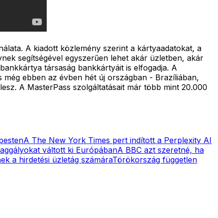
álata. A kiadott közlemény szerint a kártyaadatokat, a
elynek segítségével egyszerűen lehet akár üzletben, akár
ankkártya társaság bankkártyáit is elfogadja. A
és még ebben az évben hét új országban - Brazíliában,
sz. A MasterPass szolgáltatásait már több mint 20.000
apesten
A The New York Times pert indított a Perplexity AI
ggályokat váltott ki Európában
A BBC azt szeretné, ha
enek a hirdetési üzletág számára
Törökország független