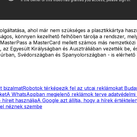
lgáltatása, ahol már nem szükséges a plasztikkártya haszn
ztonságos, könnyen kezelhető felhőben tárolja a rendszer, m
A MasterPass a MasterCard mellett számos más nemzetközi b
, az Egyesült Királyságban és Ausztráliában vezették be, 
rban, Svédországban és Spanyolországban - is elérhető le
t bizalmat
Robotok térképezik fel az utcai reklámokat Bud
ket
A WhatsAppban megjelenő reklámok terve adatvédelmi a
híreit használja
A Google azt állítja, hogy a hírek értéktel
ével néznek szembe