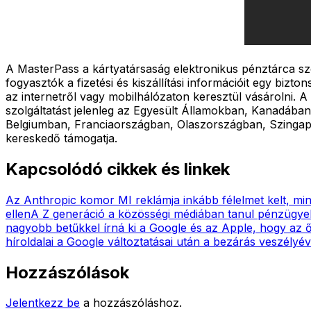
A MasterPass a kártyatársaság elektronikus pénztárca szo
fogyasztók a fizetési és kiszállítási információit egy bi
az internetről vagy mobilhálózaton keresztül vásárolni. 
szolgáltatást jelenleg az Egyesült Államokban, Kanadában
Belgiumban, Franciaországban, Olaszországban, Szingapú
kereskedő támogatja.
Kapcsolódó cikkek és linkek
Az Anthropic komor MI reklámja inkább félelmet kelt, min
ellen
A Z generáció a közösségi médiában tanul pénzügye
nagyobb betűkkel írná ki a Google és az Apple, hogy az ő 
híroldalai a Google változtatásai után a bezárás veszély
Hozzászólások
Jelentkezz be
a hozzászóláshoz.