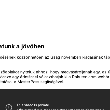
atunk a jövőben
ésének köszönhetően az újság novemberi kiadásának tábla
őablakot nyitniuk ahhoz, hogy megvásároljanak egy, az új
ndössze egy érintéssel választhatják ki a Rakuten.com webár
ltatása, a MasterPass segítségével.