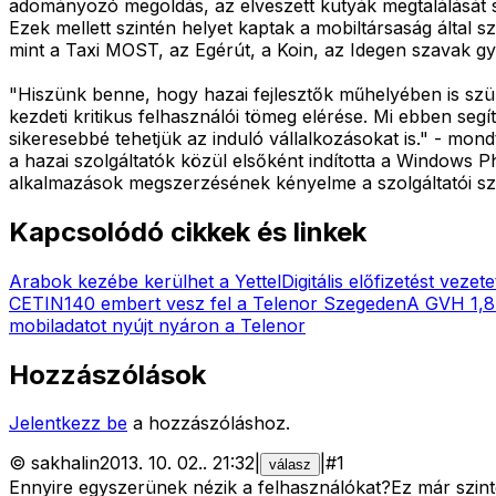
adományozó megoldás, az elveszett kutyák megtalálását s
Ezek mellett szintén helyet kaptak a mobiltársaság által
mint a Taxi MOST, az Egérút, a Koin, az Idegen szavak g
"Hiszünk benne, hogy hazai fejlesztők műhelyében is szül
kezdeti kritikus felhasználói tömeg elérése. Mi ebben segí
sikeresebbé tehetjük az induló vállalkozásokat is." - mond
a hazai szolgáltatók közül elsőként indította a Windows P
alkalmazások megszerzésének kényelme a szolgáltatói sz
Kapcsolódó cikkek és linkek
Arabok kezébe kerülhet a Yettel
Digitális előfizetést vezete
CETIN
140 embert vesz fel a Telenor Szegeden
A GVH 1,8 
mobiladatot nyújt nyáron a Telenor
Hozzászólások
Jelentkezz be
a hozzászóláshoz.
©
sakhalin
2013. 10. 02.
.
21:32
|
|
#
1
válasz
Ennyire egyszerünek nézik a felhasználókat?Ez már szinte 