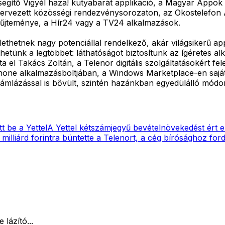
egítő Vigyél haza! kutyabarát applikáció, a Magyar Appok 
 szervezett közösségi rendezvénysorozaton, az Okostelefon
yűjteménye, a Hír24 vagy a TV24 alkalmazások.
ethetnek nagy potenciállal rendelkező, akár világsikerű app
thetünk a legtöbbet: láthatóságot biztosítunk az ígéretes al
ta el Takács Zoltán, a Telenor digitális szolgáltatásokért f
hone alkalmazásboltjában, a Windows Marketplace-en saját a
ámlázással is bővült, szintén hazánkban egyedülálló módo
tt be a Yettel
A Yettel kétszámjegyű bevételnövekedést ért el
milliárd forintra büntette a Telenort, a cég bírósághoz ford
lázító...