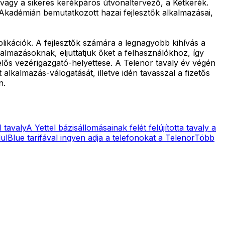
vagy a sikeres kerékpáros útvonaltervező, a Kétkerék.
 Akadémián bemutatkozott hazai fejlesztők alkalmazásai,
likációk. A fejlesztők számára a legnagyobb kihívás a
kalmazásoknak, eljuttatjuk őket a felhasználókhoz, így
elelős vezérigazgató-helyettese. A Telenor tavaly év végén
lkalmazás-válogatását, illetve idén tavasszal a fizetős
n.
 tavaly
A Yettel bázisállomásainak felét felújította tavaly a
ul
Blue tarifával ingyen adja a telefonokat a Telenor
Több