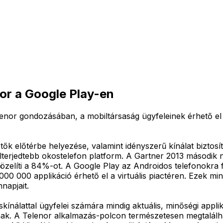
nor a Google Play-en
nor gondozásában, a mobiltársaság ügyfeleinek érhető el s
sztők előtérbe helyezése, valamint idényszerű kínálat bizt
elterjedtebb okostelefon platform. A Gartner 2013 második n
elíti a 84%-ot. A Google Play az Androidos telefonokra f
000 000 applikáció érhető el a virtuális piactéren. Ezek m
napjait.
skínálattal ügyfelei számára mindig aktuális, minőségi appli
knak. A Telenor alkalmazás-polcon természetesen megtalálh