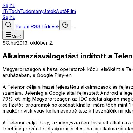
Sg.hu
IT/Tech
Tudomány
Játék
Autó
Film
Sg.hu
·
fórum
·
RSS
·
hírlevél
·
·
...
Menü
SG.hu
·
2013. október 2.
Alkalmazásválogatást indított a Tele
Magyarországon a hazai operátorok közül elsőként a Tele
áruházában, a Google Play-en.
A Telenor célja a hazai fejlesztésű alkalmazások és fejle
számára. Jelenleg a Google által fejlesztett Android a leg
79%-ot, míg Magyarországon az IDC adatai alapján megköz
és fizetős programok sokaságát kínálja: mára több mint 1 
megkönnyítik vagy kellemesebbé teszik használóik minden
A Telenor célja, hogy az idényszerűen frissített alkalmazá
lehetőség révén teret adjon ígéretes, hazai alkalmazáso