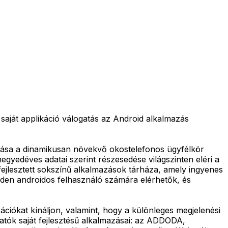
aját applikáció válogatás az Android alkalmazás
osítása a dinamikusan növekvő okostelefonos ügyfélkör
egyedéves adatai szerint részesedése világszinten eléri a
ejlesztett sokszínű alkalmazások tárháza, amely ingyenes
inden androidos felhasználó számára elérhetők, és
kációkat kínáljon, valamint, hogy a különleges megjelenési
atók saját fejlesztésű alkalmazásai: az ADDODA,