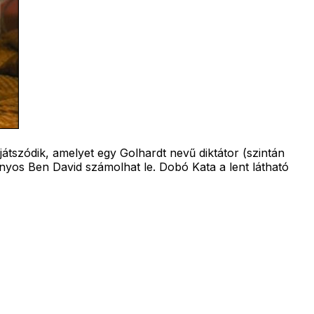
átszódik, amelyet egy Golhardt nevű diktátor (szintán
nyos Ben David számolhat le. Dobó Kata a lent látható