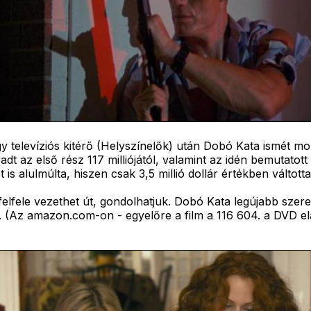
y televíziós kitérő (Helyszínelők) után Dobó Kata ismét moz
adt az első rész 117 milliójától, valamint az idén bemutato
s alulmúlta, hiszen csak 3,5 millió dollár értékben váltotta
felfele vezethet út, gondolhatjuk. Dobó Kata legújabb szere
Az amazon.com-on - egyelőre a film a 116 604. a DVD eladási