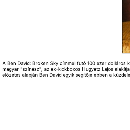
A Ben David: Broken Sky címmel futó 100 ezer dolláros kö
magyar "színész", az ex-kickboxos Hugyetz Lajos alakítja
előzetes alapján Ben David egyik segítője ebben a küzde