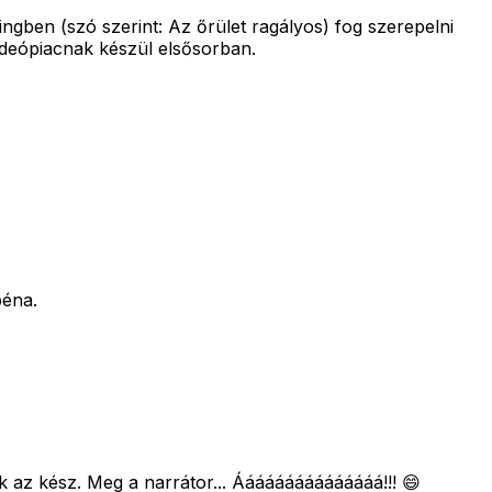
ngben (szó szerint: Az őrület ragályos) fog szerepelni
videópiacnak készül elsősorban.
béna.
 az kész. Meg a narrátor... Ááááááááááááááá!!! 😄