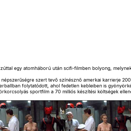
ttal egy atomháború után scifi-filmben bolyong, melynek m
rs népszerűségre szert tevő színésznő amerkai karrierje 200
lerballban folytatódott, ahol fedetlen kebleiben is gyönyö
görkorcsolyás sportfilm a 70 milliós készítési költségek elle