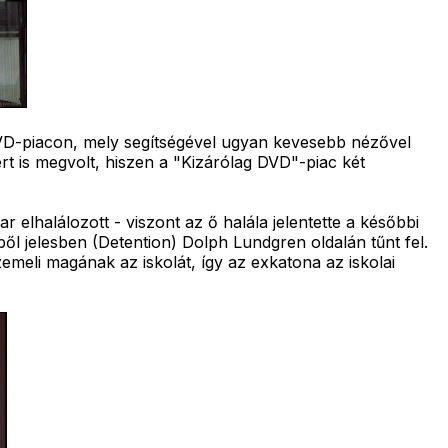
DVD-piacon, mely segítségével ugyan kevesebb nézővel
rt is megvolt, hiszen a "Kizárólag DVD"-piac két
 elhalálozott - viszont az ő halála jelentette a későbbi
ből jelesben (Detention) Dolph Lundgren oldalán tűnt fel.
zemeli magának az iskolát, így az exkatona az iskolai