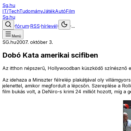
Sg.hu
IT/Tech
Tudomány
Játék
Autó
Film
Sg.hu
·
fórum
·
RSS
·
hírlevél
·
·
...
Menü
SG.hu
·
2007. október 3.
Dobó Kata amerikai scifiben
Az itthon népszerű, Hollywoodban küszködő színésznő ezú
Az idehaza a Miniszter félrelép plakátjával oly villámgyo
jelenettel, amikor megfordult a lépcsőn. Szereplése a Rol
film bukás volt, a DeNiro-s krimi 24 milliót hozott, míg a 