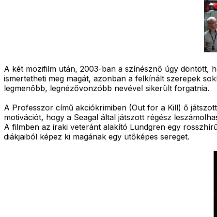
A két mozifilm után, 2003-ban a színésznő úgy döntött, 
ismertetheti meg magát, azonban a felkínált szerepek sokk
legmenőbb, legnézővonzóbb nevével sikerült forgatnia.
A Professzor című akciókrimiben (Out for a Kill) ő játszo
motivációt, hogy a Seagal által játszott régész leszámolha
A filmben az iraki veteránt alakító Lundgren egy rosszhírű
diákjaiból képez ki magának egy ütőképes sereget.