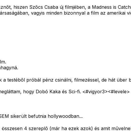
sznőt, hiszen Szőcs Csaba új filmjében, a Madness is Catchi
 társaságában, vagyis minden bizonnyal a film az amerikai 
lm.
ahagyná.
 a testébõl próbál pénz csinálni, filmezéssel, de hát über 
megláttam, hogy Dobó Kaka és Sci-fi. <#vigyor3>
<#levele>
SEM sikerült befutnia hollywoodban...
 összesen 4 szereplõ (már ha ezek azok) és amit mûvelnek