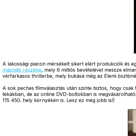
A lakossági piacon mérsékelt sikert elért produkciók és eg
második részébe
, mely 6 milliós bevételével messze elmar
vérfarkasos thrillerbe, mely bukása még az Elemi ösztönét i
A sok peches filmválasztás után szinte biztos, hogy csak 
tékákban, de az online DVD-boltokban is megvásárolható. (
115 450. hely környékén is. Lesz ez még jobb is!)