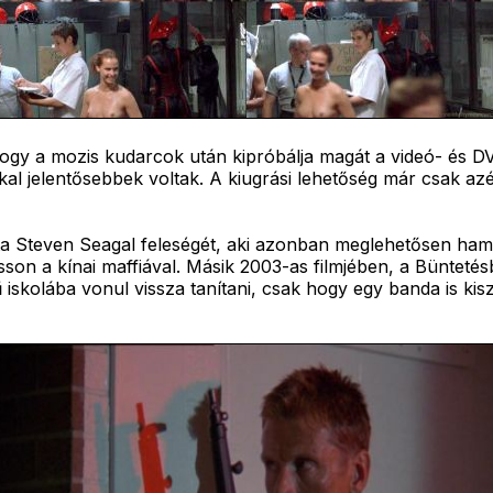
hogy a mozis kudarcok után kipróbálja magát a videó- és 
al jelentősebbek voltak. A kiugrási lehetőség már csak azé
tta Steven Seagal feleségét, aki azonban meglehetősen hamar
sson a kínai maffiával. Másik 2003-as filmjében, a Büntetés
 iskolába vonul vissza tanítani, csak hogy egy banda is kis