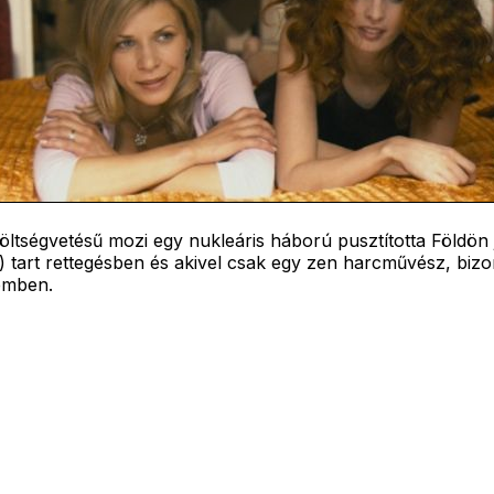
ltségvetésű mozi egy nukleáris háború pusztította Földön j
) tart rettegésben és akivel csak egy zen harcművész, bizo
lemben.