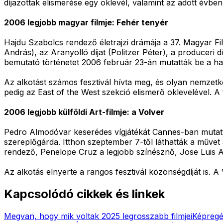
díjazottak elismerése egy oklevél, valamint az adott évbe
2006 legjobb magyar filmje: Fehér tenyér
Hajdu Szabolcs rendező életrajzi drámája a 37. Magyar Film
András), az Aranyolló díjat (Politzer Péter), a produceri 
bemutató történetet 2006 február 23-án mutatták be a ha
Az alkotást számos fesztivál hívta meg, és olyan nemzetköz
pedig az East of the West szekció elismerő oklevelével. A
2006 legjobb külföldi Art-filmje: a Volver
Pedro Almodóvar keserédes vígjátékát Cannes-ban mutatták 
szereplőgárda. Itthon szeptember 7-től láthatták a művet 
rendező, Penelope Cruz a legjobb színésznő, Jose Luis Alc
Az alkotás elnyerte a rangos fesztivál közönségdíját is. A
Kapcsolódó cikkek és linkek
Megvan, hogy mik voltak 2025 legrosszabb filmjei
Képregén