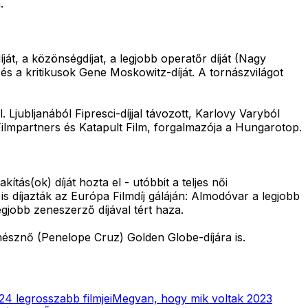
.
ját, a közönségdíjat, a legjobb operatőr díját (Nagy
 és a kritikusok Gene Moskowitz-díját. A tornászvilágot
 Ljubljanából Fipresci-díjjal távozott, Karlovy Varyból
Filmpartners és Katapult Film, forgalmazója a Hungarotop.
ás(ok) díját hozta el - utóbbit a teljes női
s díjazták az Európa Filmdíj gáláján: Almodóvar a legjobb
gjobb zeneszerző díjával tért haza.
zínésznő (Penelope Cruz) Golden Globe-díjára is.
4 legrosszabb filmjei
Megvan, hogy mik voltak 2023