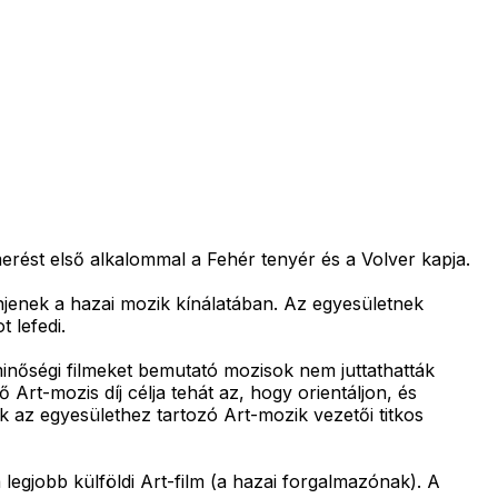
merést első alkalommal a Fehér tenyér és a Volver kapja.
njenek a hazai mozik kínálatában. Az egyesületnek
 lefedi.
minőségi filmeket bemutató mozisok nem juttathatták
rt-mozis díj célja tehát az, hogy orientáljon, és
k az egyesülethez tartozó Art-mozik vezetői titkos
legjobb külföldi Art-film (a hazai forgalmazónak). A