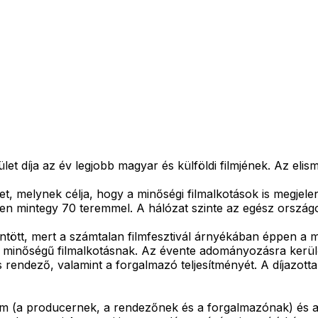
et díja az év legjobb magyar és külföldi filmjének. Az elis
, melynek célja, hogy a minőségi filmalkotások is megjele
sen mintegy 70 teremmel. A hálózat szinte az egész országot
öntött, mert a számtalan filmfesztivál árnyékában éppen a 
minőségű filmalkotásnak. Az évente adományozásra kerülő A
rendező, valamint a forgalmazó teljesítményét. A díjazotta
ilm (a producernek, a rendezőnek és a forgalmazónak) és a 