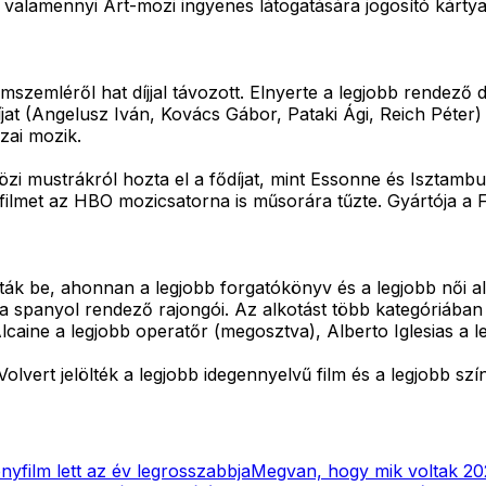
n valamennyi Art-mozi ingyenes látogatására jogosító kártya
szemléről hat díjjal távozott. Elnyerte a legjobb rendező dí
díjat (Angelusz Iván, Kovács Gábor, Pataki Ági, Reich Péter)
zai mozik.
i mustrákról hozta el a fődíjat, mint Essonne és Isztambul.
 filmet az HBO mozicsatorna is műsorára tűzte. Gyártója a 
be, ahonnan a legjobb forgatókönyv és a legjobb női alakít
a spanyol rendező rajongói. Az alkotást több kategóriában i
aine a legjobb operatőr (megosztva), Alberto Iglesias a le
 Volvert jelölték a legjobb idegennyelvű film és a legjobb s
yfilm lett az év legrosszabbja
Megvan, hogy mik voltak 202