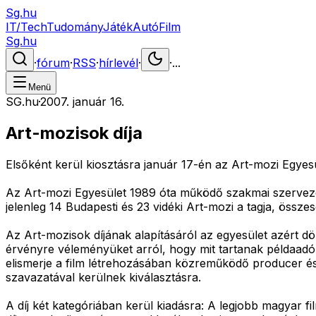
Sg.hu
IT/Tech
Tudomány
Játék
Autó
Film
Sg.hu
·
fórum
·
RSS
·
hírlevél
·
·
...
Menü
SG.hu
·
2007. január 16.
Art-mozisok díja
Elsőként kerül kiosztásra január 17-én az Art-mozi Egyesül
Az Art-mozi Egyesület 1989 óta működő szakmai szervezet
jelenleg 14 Budapesti és 23 vidéki Art-mozi a tagja, össze
Az Art-mozisok díjának alapításáról az egyesület azért d
érvényre véleményüket arról, hogy mit tartanak példaadó 
elismerje a film létrehozásában közreműködő producer és 
szavazatával kerülnek kiválasztásra.
A díj két kategóriában kerül kiadásra: A legjobb magyar f