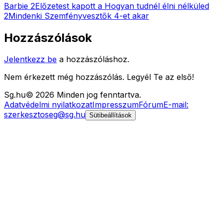
Barbie 2
Előzetest kapott a Hogyan tudnél élni nélküled
2
Mindenki Szemfényvesztők 4-et akar
Hozzászólások
Jelentkezz be
a hozzászóláshoz.
Nem érkezett még hozzászólás. Legyél Te az első!
Sg
.hu
©
2026
Minden jog fenntartva.
Adatvédelmi nyilatkozat
Impresszum
Fórum
E-mail:
szerkesztoseg@sg.hu
Sütibeállítások