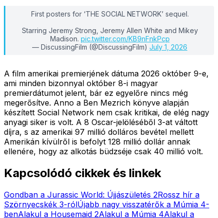
First posters for ‘THE SOCIAL NETWORK’ sequel.
Starring Jeremy Strong, Jeremy Allen White and Mikey
Madison.
pic.twitter.com/KB9nFnkPcp
— DiscussingFilm (@DiscussingFilm)
July 1, 2026
A film amerikai premierjének dátuma 2026 október 9-e,
ami minden bizonnyal október 8-i magyar
premierdátumot jelent, bár ez egyelőre nincs még
megerősítve. Anno a Ben Mezrich könyve alapján
készített Social Network nem csak kritikai, de elég nagy
anyagi siker is volt. A 8 Oscar-jelöléséből 3-at váltott
díjra, s az amerikai 97 millió dolláros bevétel mellett
Amerikán kívülről is befolyt 128 millió dollár annak
ellenére, hogy az alkotás büdzséje csak 40 millió volt.
Kapcsolódó cikkek és linkek
Gondban a Jurassic World: Újjászületés 2
Rossz hír a
Szörnyecskék 3-ról
Újabb nagy visszatérők a Múmia 4-
ben
Alakul a Housemaid 2
Alakul a Múmia 4
Alakul a