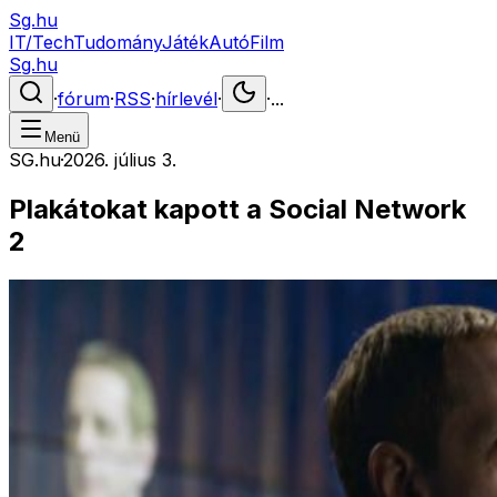
Sg.hu
IT/Tech
Tudomány
Játék
Autó
Film
Sg.hu
·
fórum
·
RSS
·
hírlevél
·
·
...
Menü
SG.hu
·
2026. július 3.
Plakátokat kapott a Social Network
2