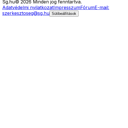
Sg
.hu
©
2026
Minden jog fenntartva.
Adatvédelmi nyilatkozat
Impresszum
Fórum
E-mail:
szerkesztoseg@sg.hu
Sütibeállítások