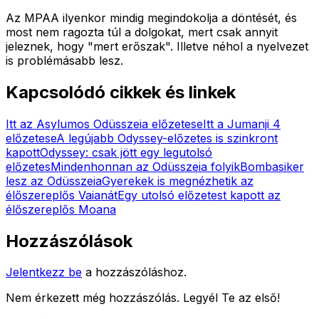
Az MPAA ilyenkor mindig megindokolja a döntését, és
most nem ragozta túl a dolgokat, mert csak annyit
jeleznek, hogy "mert erőszak". Illetve néhol a nyelvezet
is problémásabb lesz.
Kapcsolódó cikkek és linkek
Itt az Asylumos Odüsszeia előzetese
Itt a Jumanji 4
előzetese
A legújabb Odyssey-előzetes is szinkront
kapott
Odyssey: csak jött egy legutolsó
előzetes
Mindenhonnan az Odüsszeia folyik
Bombasiker
lesz az Odüsszeia
Gyerekek is megnézhetik az
élőszereplős Vaianát
Egy utolsó előzetest kapott az
élőszereplős Moana
Hozzászólások
Jelentkezz be
a hozzászóláshoz.
Nem érkezett még hozzászólás. Legyél Te az első!