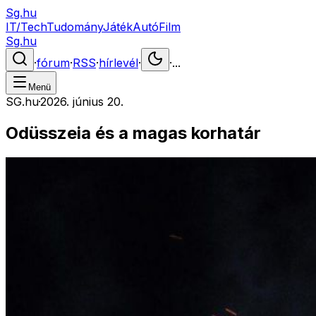
Sg.hu
IT/Tech
Tudomány
Játék
Autó
Film
Sg.hu
·
fórum
·
RSS
·
hírlevél
·
·
...
Menü
SG.hu
·
2026. június 20.
Odüsszeia és a magas korhatár