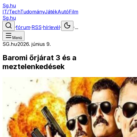
Sg.hu
IT/Tech
Tudomány
Játék
Autó
Film
Sg.hu
·
fórum
·
RSS
·
hírlevél
·
·
...
Menü
SG.hu
·
2026. június 9.
Baromi őrjárat 3 és a
meztelenkedések