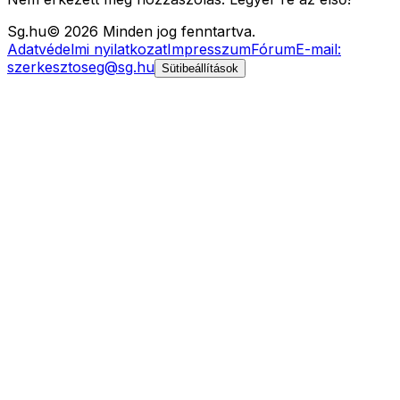
Sg
.hu
©
2026
Minden jog fenntartva.
Adatvédelmi nyilatkozat
Impresszum
Fórum
E-mail:
szerkesztoseg@sg.hu
Sütibeállítások