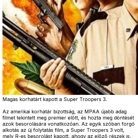
Magas korhatárt kapott a Super Troopers 3.
Az amerikai korhatár bizottság, az MPAA újabb adag
filmet tekintett meg premier előtt, és hozta meg döntését
azok besorolására vonatkozóan. Az egyik szóban forgó
alkotás az új folytatás film, a Super Troopers 3 volt,
mely R-es besorolást kapott, ahogy az előző részek is,