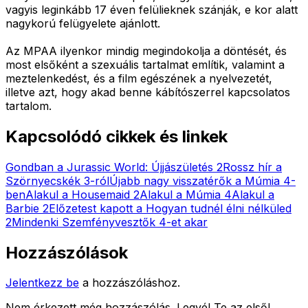
vagyis leginkább 17 éven felülieknek szánják, e kor alatt
nagykorú felügyelete ajánlott.
Az MPAA ilyenkor mindig megindokolja a döntését, és
most elsőként a szexuális tartalmat említik, valamint a
meztelenkedést, és a film egészének a nyelvezetét,
illetve azt, hogy akad benne kábítószerrel kapcsolatos
tartalom.
Kapcsolódó cikkek és linkek
Gondban a Jurassic World: Újjászületés 2
Rossz hír a
Szörnyecskék 3-ról
Újabb nagy visszatérők a Múmia 4-
ben
Alakul a Housemaid 2
Alakul a Múmia 4
Alakul a
Barbie 2
Előzetest kapott a Hogyan tudnél élni nélküled
2
Mindenki Szemfényvesztők 4-et akar
Hozzászólások
Jelentkezz be
a hozzászóláshoz.
Nem érkezett még hozzászólás. Legyél Te az első!