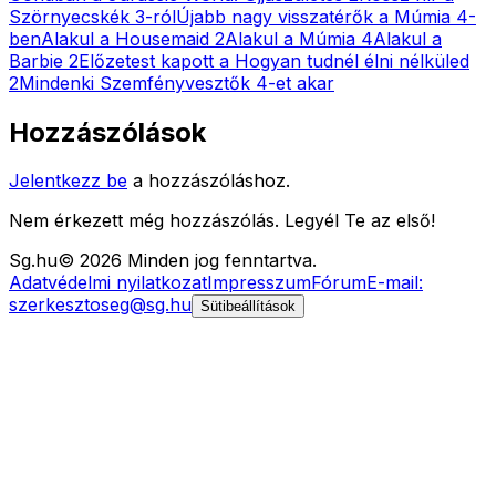
Szörnyecskék 3-ról
Újabb nagy visszatérők a Múmia 4-
ben
Alakul a Housemaid 2
Alakul a Múmia 4
Alakul a
Barbie 2
Előzetest kapott a Hogyan tudnél élni nélküled
2
Mindenki Szemfényvesztők 4-et akar
Hozzászólások
Jelentkezz be
a hozzászóláshoz.
Nem érkezett még hozzászólás. Legyél Te az első!
Sg
.hu
©
2026
Minden jog fenntartva.
Adatvédelmi nyilatkozat
Impresszum
Fórum
E-mail:
szerkesztoseg@sg.hu
Sütibeállítások