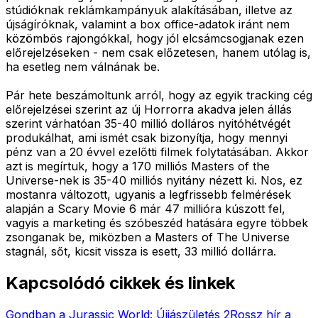
stúdióknak reklámkampányuk alakításában, illetve az
újságíróknak, valamint a box office-adatok iránt nem
közömbös rajongókkal, hogy jól elcsámcsogjanak ezen
előrejelzéseken - nem csak előzetesen, hanem utólag is,
ha esetleg nem válnának be.
Pár hete beszámoltunk arról, hogy az egyik tracking cég
előrejelzései szerint az új Horrorra akadva jelen állás
szerint várhatóan 35-40 millió dolláros nyitóhétvégét
produkálhat, ami ismét csak bizonyítja, hogy mennyi
pénz van a 20 évvel ezelőtti filmek folytatásában. Akkor
azt is megírtuk, hogy a 170 milliós Masters of the
Universe-nek is 35-40 milliós nyitány nézett ki. Nos, ez
mostanra változott, ugyanis a legfrissebb felmérések
alapján a Scary Movie 6 már 47 millióra kúszott fel,
vagyis a marketing és szóbeszéd hatására egyre többek
zsonganak be, miközben a Masters of The Universe
stagnál, sőt, kicsit vissza is esett, 33 millió dollárra.
Kapcsolódó cikkek és linkek
Gondban a Jurassic World: Újjászületés 2
Rossz hír a