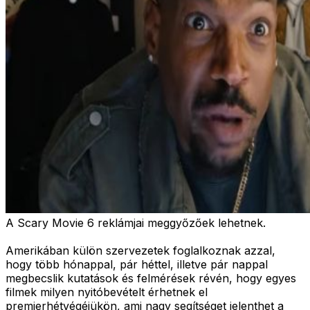
A Scary Movie 6 reklámjai meggyőzőek lehetnek.
Amerikában külön szervezetek foglalkoznak azzal,
hogy több hónappal, pár héttel, illetve pár nappal
megbecslik kutatások és felmérések révén, hogy egyes
filmek milyen nyitóbevételt érhetnek el
premierhétvégéjükön, ami nagy segítséget jelenthet a