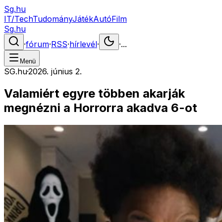
Sg.hu
IT/Tech
Tudomány
Játék
Autó
Film
Sg.hu
·
fórum
·
RSS
·
hírlevél
·
·
...
Menü
SG.hu
·
2026. június 2.
Valamiért egyre többen akarják
megnézni a Horrorra akadva 6-ot