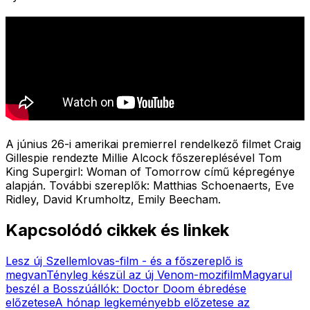
A június 26-i amerikai premierrel rendelkező filmet Craig
Gillespie rendezte Millie Alcock főszereplésével Tom
King Supergirl: Woman of Tomorrow című képregénye
alapján. További szereplők: Matthias Schoenaerts, Eve
Ridley, David Krumholtz, Emily Beecham.
Kapcsolódó cikkek és linkek
Lesz új Szellemlovas-film - és a főszereplő is
megvan
Tényleg készül az új Venom-mozifilm
Magyarul
beszél a Bosszúállók: Doctor Doom ébredése
előzetese
A hónap legkeményebb előzetese az