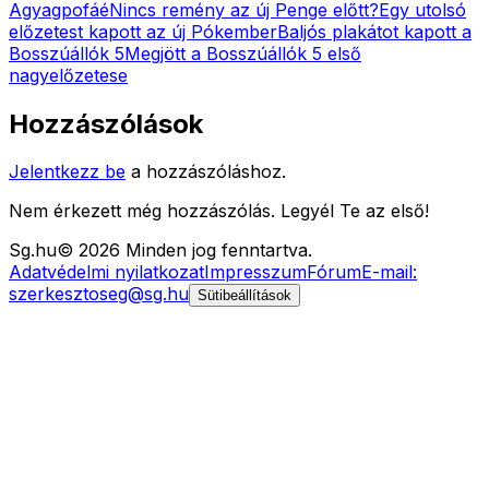
Agyagpofáé
Nincs remény az új Penge előtt?
Egy utolsó
előzetest kapott az új Pókember
Baljós plakátot kapott a
Bosszúállók 5
Megjött a Bosszúállók 5 első
nagyelőzetese
Hozzászólások
Jelentkezz be
a hozzászóláshoz.
Nem érkezett még hozzászólás. Legyél Te az első!
Sg
.hu
©
2026
Minden jog fenntartva.
Adatvédelmi nyilatkozat
Impresszum
Fórum
E-mail:
szerkesztoseg@sg.hu
Sütibeállítások