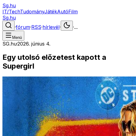
Sg.hu
IT/Tech
Tudomány
Játék
Autó
Film
Sg.hu
·
fórum
·
RSS
·
hírlevél
·
·
...
Menü
SG.hu
·
2026. június 4.
Egy utolsó előzetest kapott a
Supergirl