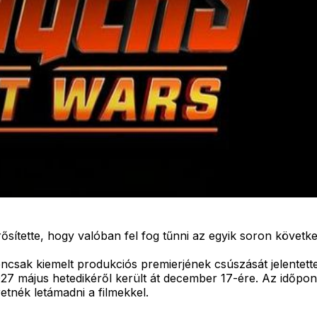
ősítette, hogy valóban fel fog tűnni az egyik soron követk
encsak kiemelt produkciós premierjének csúszását jelentet
027 május hetedikéről került át december 17-ére. Az időpont
tnék letámadni a filmekkel.