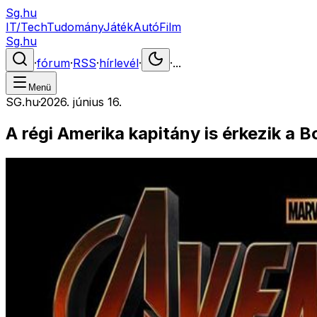
Sg.hu
IT/Tech
Tudomány
Játék
Autó
Film
Sg.hu
·
fórum
·
RSS
·
hírlevél
·
·
...
Menü
SG.hu
·
2026. június 16.
A régi Amerika kapitány is érkezik a 