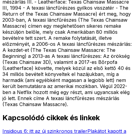
mészárlás III. - Leatherface: Texas Chainsaw Massacre
III, 1994 - A texasi láncfűrészes gyilkos visszatér - The
Return of the Texas Chainsaw Massacre) ért meg, hogy
2003-ban, A texasi láncfűrészes (The Texas Chainsaw
Massacre) címen egy meglehetősen sikeres remake
készüljön belőle, mely csak Amerikában 80 milliós
bevételre tett szert. A remake folytatását, illetve
előzményét, a 2006-os A texasi láncfűrészes mészárlás:
A kezdet-et (The Texas Chainsaw Massacre: The
Beginning) a 2013-as A texasi láncfűrészes: Az örökség
(Texas Chainsaw 3D), valamint a 2017-es Bőrpofa
(Leatherface) követte, melyek közül az első kettő 40 és
34 milliós bevételt könyveltek el hazájukban, míg a
harmadik (ami egyébként magasan a legjobb lett) nem
került bemutatásra az amerikai mozikban. Végül 2022-
ben a Netflix hozott még egy részt, ami ugyancsak elég
jó lett. Ennek címe A texasi láncfűrészes mészárlás
(Texas Chainsaw Massacre).
Kapcsolódó cikkek és linkek
Insidious 6: itt az új szinkronos trailer
Plakátot kapott a