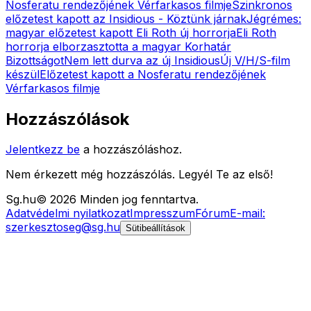
Nosferatu rendezőjének Vérfarkasos filmje
Szinkronos
előzetest kapott az Insidious - Köztünk járnak
Jégrémes:
magyar előzetest kapott Eli Roth új horrorja
Eli Roth
horrorja elborzasztotta a magyar Korhatár
Bizottságot
Nem lett durva az új Insidious
Új V/H/S-film
készül
Előzetest kapott a Nosferatu rendezőjének
Vérfarkasos filmje
Hozzászólások
Jelentkezz be
a hozzászóláshoz.
Nem érkezett még hozzászólás. Legyél Te az első!
Sg
.hu
©
2026
Minden jog fenntartva.
Adatvédelmi nyilatkozat
Impresszum
Fórum
E-mail:
szerkesztoseg@sg.hu
Sütibeállítások