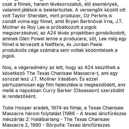
csak a filmek, hanem tévésorozatok, élő események,
valamint játékok is beletartoztak. A versengők között ott
volt Taylor Sheridan, mint producer, Oz Perkins is
csinált volna egy filmet, amit Bryan Bertinóval írna, J.T.
Mollner és Roy Lee is próbálkozott a jogok
megszerzésével, az A24 tévés projektben gondolkodott,
aminek Glen Powel lenne a producere, sőt, Lee még egy
filmet is tervezett a Netflixre, és Jordan Peele
produkciós cége számára sem voltak közömbösek a
jogok.
Nos, a végeredmény az lett, hogy az A24 készítheti a
következő The Texas Chainsaw Massacre-t, ami egy
sorozat lesz J.T. Mollner írásában. És ezzel
párhuzamosan egy film fejlesztése is megkezdődött, ami
mellé a napokban Curry Barker (Obsession) szerződött
le rendezőként.
Tobe Hooper eredeti, 1974-es filmje, a Texas Chainsaw
Massacre három folytatást (1986 - A texasi láncfűrészes
mészárlás 2: Halálbarlang - The Texas Chainsaw
Massacre 2, 1990 - Bőrpofa: Texasi láncfűrészes