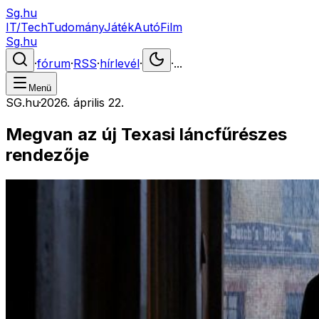
Sg.hu
IT/Tech
Tudomány
Játék
Autó
Film
Sg.hu
·
fórum
·
RSS
·
hírlevél
·
·
...
Menü
SG.hu
·
2026. április 22.
Megvan az új Texasi láncfűrészes
rendezője