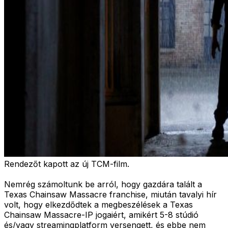
Rendezőt kapott az új TCM-film.
Nemrég számoltunk be arról, hogy gazdára talált a
Texas Chainsaw Massacre franchise, miután tavalyi hír
volt, hogy elkezdődtek a megbeszélések a Texas
Chainsaw Massacre-IP jogaiért, amikért 5-8 stúdió
és/vagy streamingplatform versengett, és ebbe nem