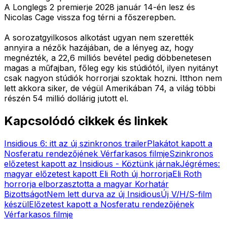
A Longlegs 2 premierje 2028 január 14-én lesz és
Nicolas Cage vissza fog térni a főszerepben.
A sorozatgyilkosos alkotást ugyan nem szerették
annyira a nézők hazájában, de a lényeg az, hogy
megnézték, a 22,6 milliós bevétel pedig döbbenetesen
magas a műfajban, főleg egy kis stúdiótól, ilyen nyitányt
csak nagyon stúdiók horrorjai szoktak hozni. Itthon nem
lett akkora siker, de végül Amerikában 74, a világ többi
részén 54 millió dollárig jutott el.
Kapcsolódó cikkek és linkek
Insidious 6: itt az új szinkronos trailer
Plakátot kapott a
Nosferatu rendezőjének Vérfarkasos filmje
Szinkronos
előzetest kapott az Insidious - Köztünk járnak
Jégrémes:
magyar előzetest kapott Eli Roth új horrorja
Eli Roth
horrorja elborzasztotta a magyar Korhatár
Bizottságot
Nem lett durva az új Insidious
Új V/H/S-film
készül
Előzetest kapott a Nosferatu rendezőjének
Vérfarkasos filmje