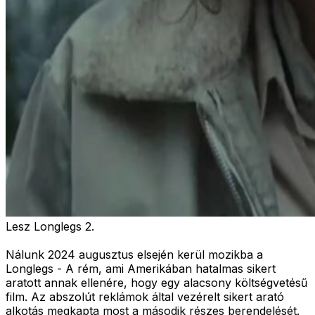
Lesz Longlegs 2.
Nálunk 2024 augusztus elsején kerül mozikba a
Longlegs - A rém, ami Amerikában hatalmas sikert
aratott annak ellenére, hogy egy alacsony költségvetésű
film. Az abszolút reklámok által vezérelt sikert arató
alkotás megkapta most a második részes berendelését.