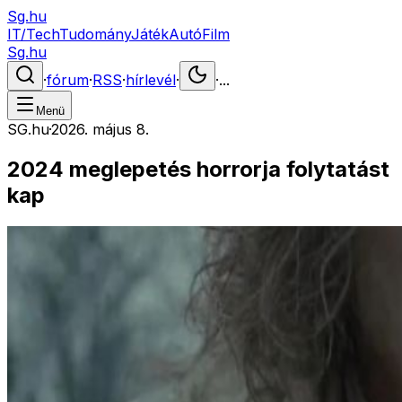
Sg.hu
IT/Tech
Tudomány
Játék
Autó
Film
Sg.hu
·
fórum
·
RSS
·
hírlevél
·
·
...
Menü
SG.hu
·
2026. május 8.
2024 meglepetés horrorja folytatást
kap