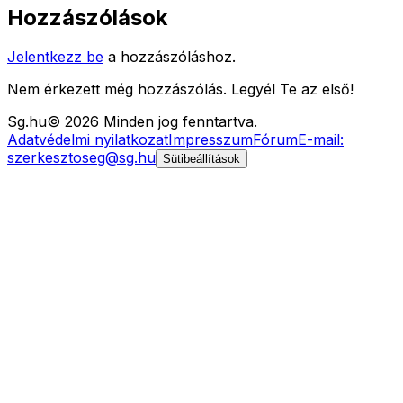
Hozzászólások
Jelentkezz be
a hozzászóláshoz.
Nem érkezett még hozzászólás. Legyél Te az első!
Sg
.hu
©
2026
Minden jog fenntartva.
Adatvédelmi nyilatkozat
Impresszum
Fórum
E-mail:
szerkesztoseg@sg.hu
Sütibeállítások