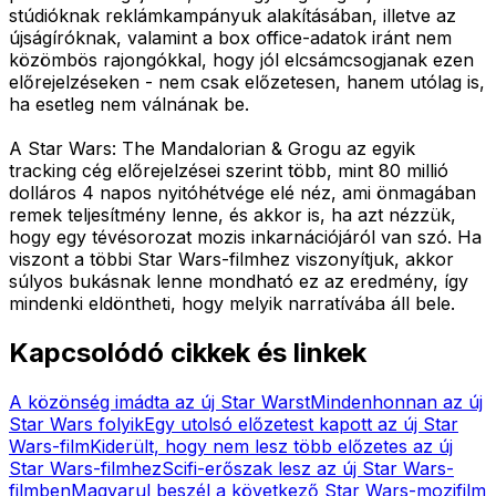
stúdióknak reklámkampányuk alakításában, illetve az
újságíróknak, valamint a box office-adatok iránt nem
közömbös rajongókkal, hogy jól elcsámcsogjanak ezen
előrejelzéseken - nem csak előzetesen, hanem utólag is,
ha esetleg nem válnának be.
A Star Wars: The Mandalorian & Grogu az egyik
tracking cég előrejelzései szerint több, mint 80 millió
dolláros 4 napos nyitóhétvége elé néz, ami önmagában
remek teljesítmény lenne, és akkor is, ha azt nézzük,
hogy egy tévésorozat mozis inkarnációjáról van szó. Ha
viszont a többi Star Wars-filmhez viszonyítjuk, akkor
súlyos bukásnak lenne mondható ez az eredmény, így
mindenki eldöntheti, hogy melyik narratívába áll bele.
Kapcsolódó cikkek és linkek
A közönség imádta az új Star Warst
Mindenhonnan az új
Star Wars folyik
Egy utolsó előzetest kapott az új Star
Wars-film
Kiderült, hogy nem lesz több előzetes az új
Star Wars-filmhez
Scifi-erőszak lesz az új Star Wars-
filmben
Magyarul beszél a következő Star Wars-mozifilm