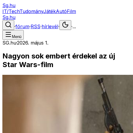
Sg.hu
IT/Tech
Tudomány
Játék
Autó
Film
Sg.hu
·
fórum
·
RSS
·
hírlevél
·
·
...
Menü
SG.hu
·
2026. május 1.
Nagyon sok embert érdekel az új
Star Wars-film