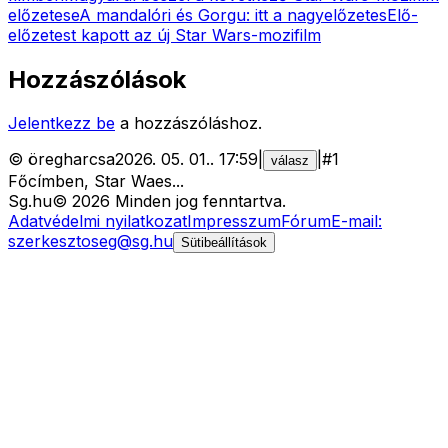
előzetese
A mandalóri és Gorgu: itt a nagyelőzetes
Elő-
előzetest kapott az új Star Wars-mozifilm
Hozzászólások
Jelentkezz be
a hozzászóláshoz.
©
öregharcsa
2026. 05. 01.
.
17:59
|
|
#
1
válasz
Főcímben, Star Waes...
Sg
.hu
©
2026
Minden jog fenntartva.
Adatvédelmi nyilatkozat
Impresszum
Fórum
E-mail:
szerkesztoseg@sg.hu
Sütibeállítások