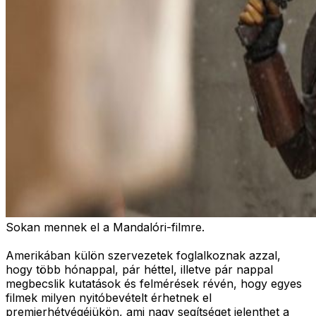
Sokan mennek el a Mandalóri-filmre.
Amerikában külön szervezetek foglalkoznak azzal,
hogy több hónappal, pár héttel, illetve pár nappal
megbecslik kutatások és felmérések révén, hogy egyes
filmek milyen nyitóbevételt érhetnek el
premierhétvégéjükön, ami nagy segítséget jelenthet a