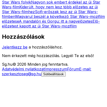
Star Wars folyik
Nagyon sok embert érdekel az új Star
Wars-film
Kiderült, hogy nem lesz több előzetes az új
Star Wars-filmhez
Scifi-erőszak lesz az új Star Wars-
filmben
Magyarul beszél a következő Star Wars-mozifilm
előzetese
A mandalóri és Gorgu: itt a nagyelőzetes
Elő-
előzetest kapott az új Star Wars-mozifilm
Hozzászólások
Jelentkezz be
a hozzászóláshoz.
Nem érkezett még hozzászólás. Legyél Te az első!
Sg
.hu
©
2026
Minden jog fenntartva.
Adatvédelmi nyilatkozat
Impresszum
Fórum
E-mail:
szerkesztoseg@sg.hu
Sütibeállítások