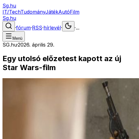
Sg.hu
IT/Tech
Tudomány
Játék
Autó
Film
Sg.hu
·
fórum
·
RSS
·
hírlevél
·
·
...
Menü
SG.hu
·
2026. április 29.
Egy utolsó előzetest kapott az új
Star Wars-film