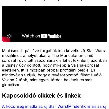
Mint ismert, pár éve forgatták le a következő Star Wars-
mozifilmet, amelyet akár a The Mandalorian című
sorozat rövidített szezonjának is lehet tekinteni, azonban
a Disney úgy döntött, hogy miképp a Vaiana-sorozat
esetében, itt is moziban próbál profitálni belőle. És
mindnyájan tudjuk, hogy a tévésorozatból filmmé váló
Vaiana 2 több, mint egymilliárdos bevételt termelt
globálisan.
Kapcsolódó cikkek és linkek
A közönség imádta az új Star Warst
Mindenhonnan az új