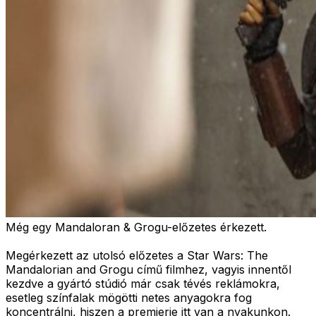
Még egy Mandaloran & Grogu-előzetes érkezett.
Megérkezett az utolsó előzetes a Star Wars: The
Mandalorian and Grogu című filmhez, vagyis innentől
kezdve a gyártó stúdió már csak tévés reklámokra,
esetleg színfalak mögötti netes anyagokra fog
koncentrálni, hiszen a premierje itt van a nyakunkon.