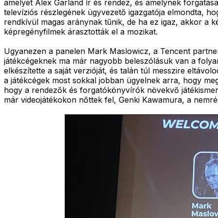
amelyet Alex Garland ír és rendez, és amelynek forgatása
televíziós részlegének ügyvezető igazgatója elmondta, ho
rendkívül magas aránynak tűnik, de ha ez igaz, akkor a
képregényfilmek árasztották el a mozikat.
Ugyanezen a panelen Mark Maslowicz, a Tencent partnerség
játékcégeknek ma már nagyobb beleszólásuk van a folyama
elkészítette a saját verzióját, és talán túl messzire eltáv
a játékcégek most sokkal jobban ügyelnek arra, hogy megőr
hogy a rendezők és forgatókönyvírók növekvő játékismere
már videojátékokon nőttek fel, Genki Kawamura, a nemrég 