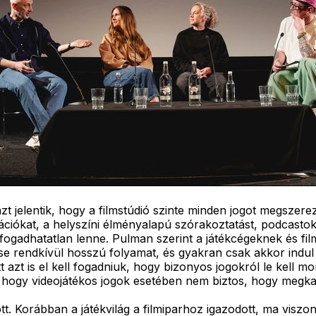
jelentik, hogy a filmstúdió szinte minden jogot megszerez a
tációkat, a helyszíni élményalapú szórakoztatást, podcastok
lfogadhatatlan lenne. Pulman szerint a játékcégeknek és f
tése rendkívül hosszú folyamat, és gyakran csak akkor indu
azt is el kell fogadniuk, hogy bizonyos jogokról le kell mon
, hogy videojátékos jogok esetében nem biztos, hogy megkap
 Korábban a játékvilág a filmiparhoz igazodott, ma viszont