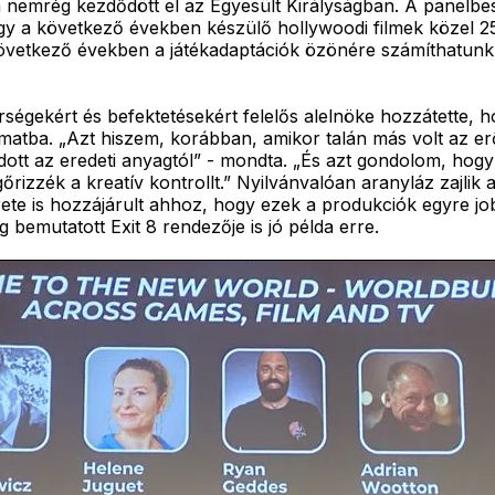
 nemrég kezdődött el az Egyesült Királyságban. A panelbes
gy a következő években készülő hollywoodi filmek közel 25
 következő években a játékadaptációk özönére számíthatun
ekért és befektetésekért felelős alelnöke hozzátette, hog
tba. „Azt hiszem, korábban, amikor talán más volt az erőe
olodott az eredeti anyagtól” - mondta. „És azt gondolom, hog
izzék a kreatív kontrollt.” Nyilvánvalóan aranyláz zajlik 
te is hozzájárult ahhoz, hogy ezek a produkciók egyre jo
bemutatott Exit 8 rendezője is jó példa erre.