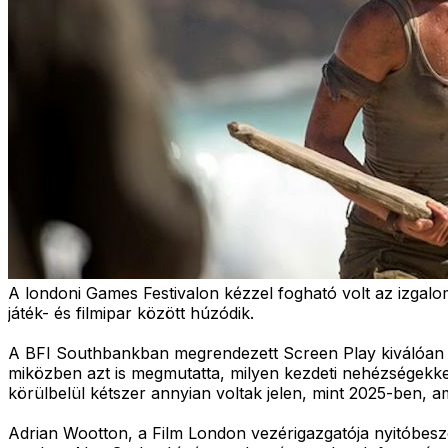
A londoni Games Festivalon kézzel fogható volt az izgalom
játék- és filmipar között húzódik.
A BFI Southbankban megrendezett Screen Play kiválóan kere
miközben azt is megmutatta, milyen kezdeti nehézségekke
körülbelül kétszer annyian voltak jelen, mint 2025-ben, ami
Adrian Wootton, a Film London vezérigazgatója nyitóbeszéd