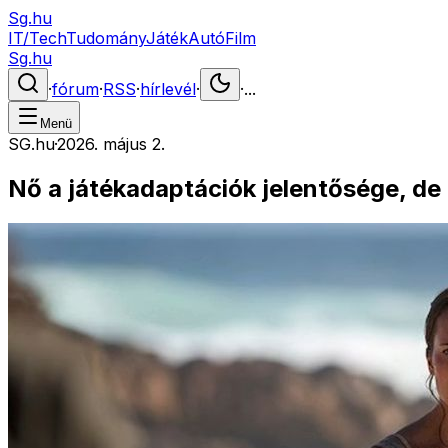
Sg.hu
IT/Tech
Tudomány
Játék
Autó
Film
Sg.hu
·
fórum
·
RSS
·
hírlevél
·
·
...
Menü
SG.hu
·
2026. május 2.
Nő a játékadaptációk jelentősége, de 