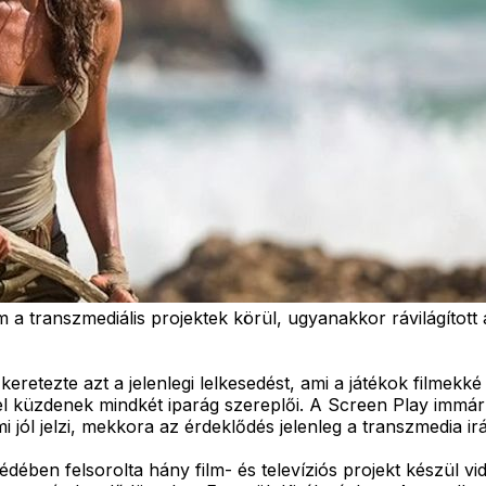
 a transzmediális projektek körül, ugyanakkor rávilágított 
tezte azt a jelenlegi lelkesedést, ami a játékok filmekké é
l küzdenek mindkét iparág szereplői. A Screen Play immár 
 jól jelzi, mekkora az érdeklődés jelenleg a transzmedia irá
ében felsorolta hány film- és televíziós projekt készül vi