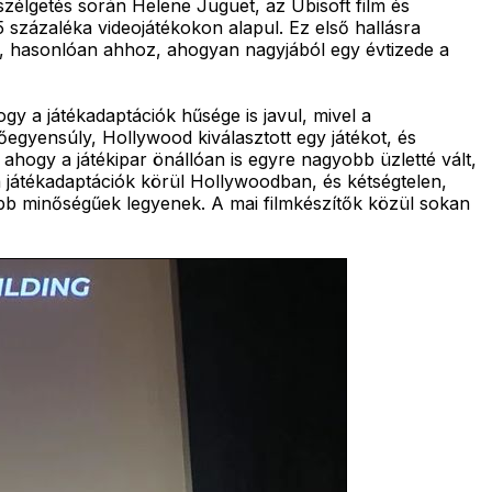
zélgetés során Helene Juguet, az Ubisoft film és
 százaléka videojátékokon alapul. Ez első hallásra
k, hasonlóan ahhoz, ahogyan nagyjából egy évtizede a
y a játékadaptációk hűsége is javul, mivel a
gyensúly, Hollywood kiválasztott egy játékot, és
y ahogy a játékipar önállóan is egyre nagyobb üzletté vált,
a játékadaptációk körül Hollywoodban, és kétségtelen,
bb minőségűek legyenek. A mai filmkészítők közül sokan