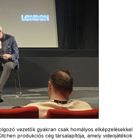
 dolgozó vezetők gyakran csak homályos elképzelésekkel
Kitchen produkciós cég társalapítója, amely videojátékok