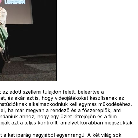
z adott szellemi tulajdon felett, beleértve a
at, és akár azt is, hogy videojátékokat készítsenek az
ilmstúdióknak alkalmazkodniuk kell egymás működéséhez.
l el, ha már megvan a rendező és a főszereplők, ami
daniuk ahhoz, hogy egy üzlet létrejöjjön és a film
ják azt a teljes kontrollt, amelyet korábban megszoktak.
 a két iparág nagyjából egyenrangú. A két világ sok