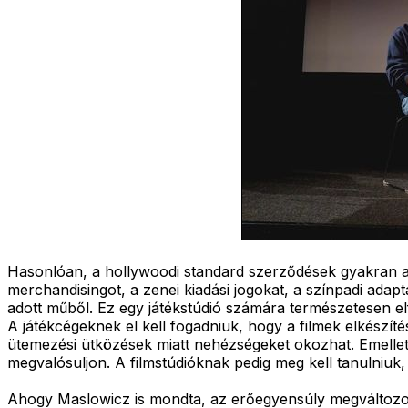
Hasonlóan, a hollywoodi standard szerződések gyakran azt 
merchandisingot, a zenei kiadási jogokat, a színpadi adap
adott műből. Ez egy játékstúdió számára természetesen e
A játékcégeknek el kell fogadniuk, hogy a filmek elkészí
ütemezési ütközések miatt nehézségeket okozhat. Emellett 
megvalósuljon. A filmstúdióknak pedig meg kell tanulniuk
Ahogy Maslowicz is mondta, az erőegyensúly megváltozott.