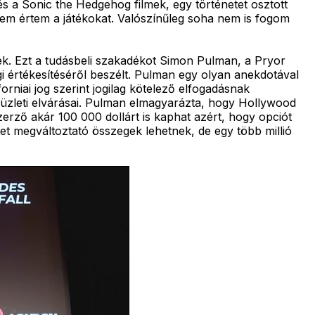
 és a Sonic the Hedgehog filmek, egy történetet osztott
nem értem a játékokat. Valószínűleg soha nem is fogom
gek. Ezt a tudásbeli szakadékot Simon Pulman, a Pryor
gi értékesítéséről beszélt. Pulman egy olyan anekdotával
orniai jog szerint jogilag kötelező elfogadásnak
r üzleti elvárásai. Pulman elmagyarázta, hogy Hollywood
erző akár 100 000 dollárt is kaphat azért, hogy opciót
etet megváltoztató összegek lehetnek, de egy több millió