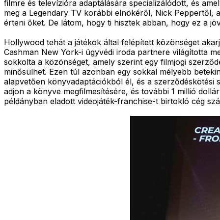
filmre és televízióra adaptálására specializálódott, és am
meg a Legendary TV korábbi elnökéről, Nick Peppertől, a
érteni őket. De látom, hogy ti hisztek abban, hogy ez a jö
Hollywood tehát a játékok által felépített közönséget aka
Cashman New York-i ügyvédi iroda partnere világította me
sokkolta a közönséget, amely szerint egy filmjogi szerződés
minősülhet. Ezen túl azonban egy sokkal mélyebb betekint
alapvetően könyvadaptációkból él, és a szerződéskötési st
adjon a könyve megfilmesítésére, és további 1 millió dollá
példányban eladott videojáték-franchise-t birtokló cég s