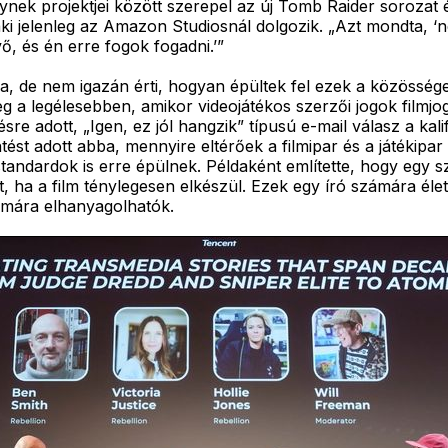
elynek projektjei között szerepel az új Tomb Raider sorozat
ki jelenleg az Amazon Studiosnál dolgozik. „Azt mondta, ‘
vő, és én erre fogok fogadni.’”
rja, de nem igazán érti, hogyan épültek fel ezek a közössé
g a legélesebben, amikor videojátékos szerzői jogok filmjo
re adott, „Igen, ez jól hangzik” típusú e-mail válasz a kalif
ést adott abba, mennyire eltérőek a filmipar és a játékipa
andardok is erre épülnek. Példaként említette, hogy egy sz
rt, ha a film ténylegesen elkészül. Ezek egy író számára él
zámára elhanyagolhatók.