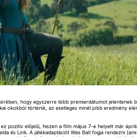
körében, hogy egyszerre több premierdátumot jelentenek be
 taktikai okokból történik, az esetleges minél jobb eredmény e
ez pozitív előjelű, hiszen a film május 7-e helyett már ápr
da és Link. A játékadaptációt Wes Ball fogja rendezni (ami a