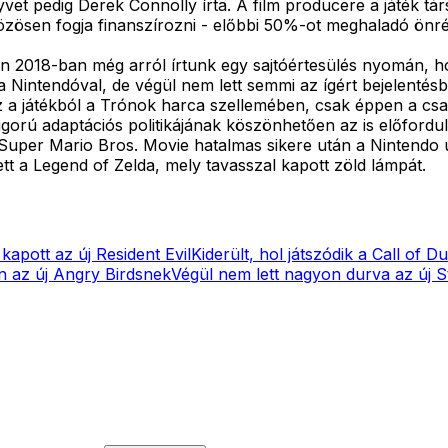
et pedig Derek Connolly írta. A film producere a játék tár
zösen fogja finanszírozni - előbbi 50%-ot meghaladó önrészt 
en 2018-ban még arról írtunk egy sajtóértesülés nyomán, h
 a Nintendóval, de végül nem lett semmi az ígért bejelentés
vez a játékból a Trónok harca szellemében, csak éppen a cs
igorú adaptációs politikájának köszönhetően az is előfordu
e Super Mario Bros. Movie hatalmas sikere után a Nintendo 
ett a Legend of Zelda, mely tavasszal kapott zöld lámpát.
kapott az új Resident Evil
Kiderült, hol játszódik a Call of D
an az új Angry Birdsnek
Végül nem lett nagyon durva az új St