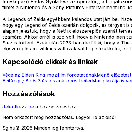
fényképező Pados Gyula lesz az operatőr), a forgatókönyv
filmet a Nintendo és a Sony Pictures Entertainment Inc. kö
A Legends of Zelda egyébként kalandos utat járt be, hisz
hogy egy Legend of Zelda-szérián dolgozik, és tárgyalt is
alapján jeleztük, hogy a Netflix élőszereplős szériát ter
számára. Akkor arról is szó volt, hogy a Nintendo igen sz
S ez is történt. Ezek után 2023-ban derült ki, hogy a Th
élőszereplős mozifilmes változatával fog előrukkolni, ez l
Kapcsolódó cikkek és linkek
Vége az Elden Ring-mozifilm forgatásának
Menő előzetest 
Evil
Angry Birds 3 és a szinkronos trailer
Már plakátja is v
Hozzászólások
Jelentkezz be
a hozzászóláshoz.
Nem érkezett még hozzászólás. Legyél Te az első!
Sg
.hu
©
2026
Minden jog fenntartva.