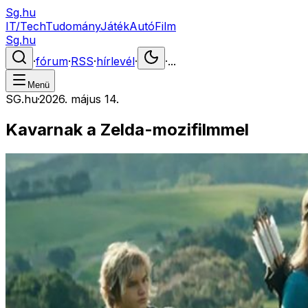
Sg.hu
IT/Tech
Tudomány
Játék
Autó
Film
Sg.hu
·
fórum
·
RSS
·
hírlevél
·
·
...
Menü
SG.hu
·
2026. május 14.
Kavarnak a Zelda-mozifilmmel