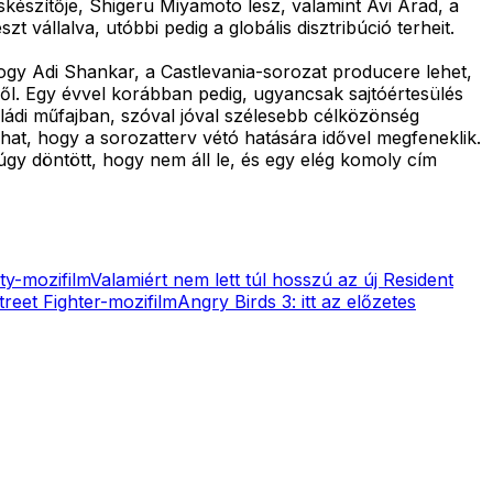
skészítője, Shigeru Miyamoto lesz, valamint Avi Arad, a
vállalva, utóbbi pedig a globális disztribúció terheit.
ogy Adi Shankar, a Castlevania-sorozat producere lehet,
ből. Egy évvel korábban pedig, ugyancsak sajtóértesülés
aládi műfajban, szóval jóval szélesebb célközönség
lhat, hogy a sorozatterv vétó hatására idővel megfeneklik.
úgy döntött, hogy nem áll le, és egy elég komoly cím
uty-mozifilm
Valamiért nem lett túl hosszú az új Resident
reet Fighter-mozifilm
Angry Birds 3: itt az előzetes