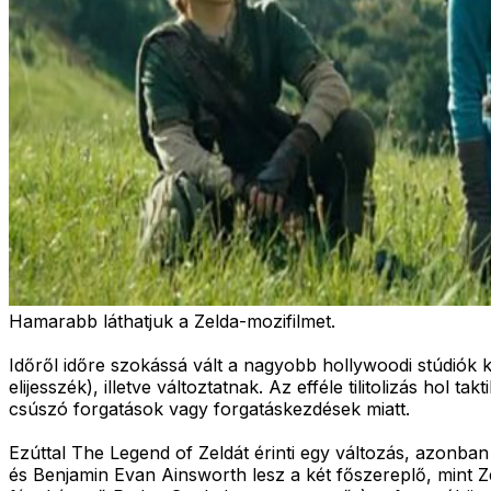
Hamarabb láthatjuk a Zelda-mozifilmet.
Időről időre szokássá vált a nagyobb hollywoodi stúdiók 
elijesszék), illetve változtatnak. Az efféle tilitolizás hol
csúszó forgatások vagy forgatáskezdések miatt.
Ezúttal The Legend of Zeldát érinti egy változás, azonban 
és Benjamin Evan Ainsworth lesz a két főszereplő, mint Zel