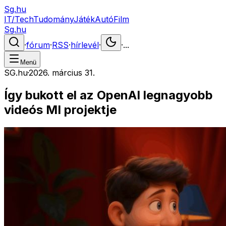
Sg.hu
IT/Tech
Tudomány
Játék
Autó
Film
Sg.hu
·
fórum
·
RSS
·
hírlevél
·
·
...
Menü
SG.hu
·
2026. március 31.
Így bukott el az OpenAI legnagyobb
videós MI projektje