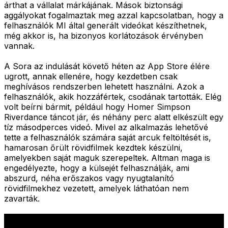
árthat a vállalat márkájának. Mások biztonsági
aggályokat fogalmaztak meg azzal kapcsolatban, hogy a
felhasználók MI által generált videókat készíthetnek,
még akkor is, ha bizonyos korlátozások érvényben
vannak.
A Sora az indulását követő héten az App Store élére
ugrott, annak ellenére, hogy kezdetben csak
meghívásos rendszerben lehetett használni. Azok a
felhasználók, akik hozzáfértek, csodának tartották. Elég
volt beírni bármit, például hogy Homer Simpson
Riverdance táncot jár, és néhány perc alatt elkészült egy
tíz másodperces videó. Mivel az alkalmazás lehetővé
tette a felhasználók számára saját arcuk feltöltését is,
hamarosan őrült rövidfilmek kezdtek készülni,
amelyekben saját maguk szerepeltek. Altman maga is
engedélyezte, hogy a külsejét felhasználják, ami
abszurd, néha erőszakos vagy nyugtalanító
rövidfilmekhez vezetett, amelyek láthatóan nem
zavarták.