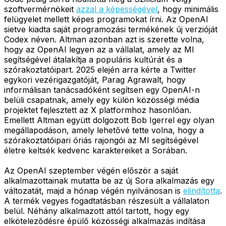
szoftvermérnökeit
azzal a képességével
, hogy minimális
felügyelet mellett képes programokat írni. Az OpenAI
sietve kiadta saját programozási termékének új verzióját
Codex néven. Altman azonban azt is szerette volna,
hogy az OpenAI legyen az a vállalat, amely az MI
segítségével átalakítja a populáris kultúrát és a
szórakoztatóipart. 2025 elején arra kérte a Twitter
egykori vezérigazgatóját, Parag Agrawalt, hogy
informálisan tanácsadóként segítsen egy OpenAI-n
belüli csapatnak, amely egy külön közösségi média
projektet fejlesztett az X platformhoz hasonlóan.
Emellett Altman együtt dolgozott Bob Igerrel egy olyan
megállapodáson, amely lehetővé tette volna, hogy a
szórakoztatóipari óriás rajongói az MI segítségével
életre keltsék kedvenc karaktereiket a Sorában.
Az OpenAI szeptember végén először a saját
alkalmazottainak mutatta be az új Sora alkalmazás egy
változatát, majd a hónap végén nyilvánosan is
elindította
.
A termék vegyes fogadtatásban részesült a vállalaton
belül. Néhány alkalmazott attól tartott, hogy egy
elköteleződésre épülő közösségi alkalmazás indítása