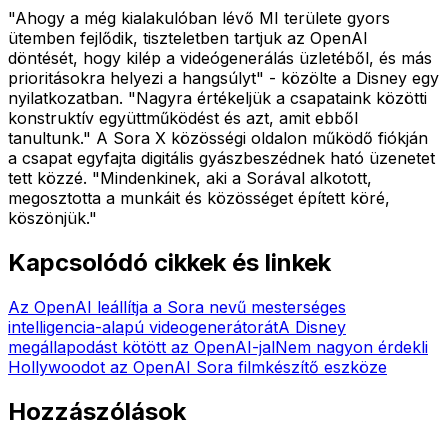
"Ahogy a még kialakulóban lévő MI területe gyors
ütemben fejlődik, tiszteletben tartjuk az OpenAI
döntését, hogy kilép a videógenerálás üzletéből, és más
prioritásokra helyezi a hangsúlyt" - közölte a Disney egy
nyilatkozatban. "Nagyra értékeljük a csapataink közötti
konstruktív együttműködést és azt, amit ebből
tanultunk." A Sora X közösségi oldalon működő fiókján
a csapat egyfajta digitális gyászbeszédnek ható üzenetet
tett közzé. "Mindenkinek, aki a Sorával alkotott,
megosztotta a munkáit és közösséget épített köré,
köszönjük."
Kapcsolódó cikkek és linkek
Az OpenAI leállítja a Sora nevű mesterséges
intelligencia-alapú videogenerátorát
A Disney
megállapodást kötött az OpenAI-jal
Nem nagyon érdekli
Hollywoodot az OpenAI Sora filmkészítő eszköze
Hozzászólások