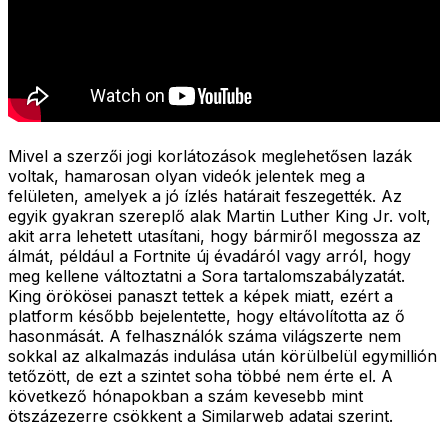
Mivel a szerzői jogi korlátozások meglehetősen lazák
voltak, hamarosan olyan videók jelentek meg a
felületen, amelyek a jó ízlés határait feszegették. Az
egyik gyakran szereplő alak Martin Luther King Jr. volt,
akit arra lehetett utasítani, hogy bármiről megossza az
álmát, például a Fortnite új évadáról vagy arról, hogy
meg kellene változtatni a Sora tartalomszabályzatát.
King örökösei panaszt tettek a képek miatt, ezért a
platform később bejelentette, hogy eltávolította az ő
hasonmását. A felhasználók száma világszerte nem
sokkal az alkalmazás indulása után körülbelül egymillión
tetőzött, de ezt a szintet soha többé nem érte el. A
következő hónapokban a szám kevesebb mint
ötszázezerre csökkent a Similarweb adatai szerint.