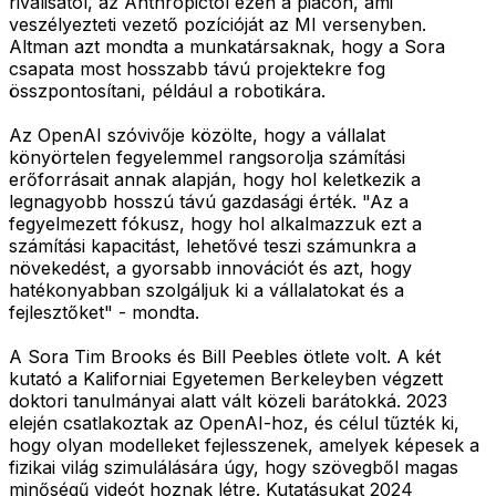
riválisától, az Anthropictól ezen a piacon, ami
veszélyezteti vezető pozícióját az MI versenyben.
Altman azt mondta a munkatársaknak, hogy a Sora
csapata most hosszabb távú projektekre fog
összpontosítani, például a robotikára.
Az OpenAI szóvivője közölte, hogy a vállalat
könyörtelen fegyelemmel rangsorolja számítási
erőforrásait annak alapján, hogy hol keletkezik a
legnagyobb hosszú távú gazdasági érték. "Az a
fegyelmezett fókusz, hogy hol alkalmazzuk ezt a
számítási kapacitást, lehetővé teszi számunkra a
növekedést, a gyorsabb innovációt és azt, hogy
hatékonyabban szolgáljuk ki a vállalatokat és a
fejlesztőket" - mondta.
A Sora Tim Brooks és Bill Peebles ötlete volt. A két
kutató a Kaliforniai Egyetemen Berkeleyben végzett
doktori tanulmányai alatt vált közeli barátokká. 2023
elején csatlakoztak az OpenAI-hoz, és célul tűzték ki,
hogy olyan modelleket fejlesszenek, amelyek képesek a
fizikai világ szimulálására úgy, hogy szövegből magas
minőségű videót hoznak létre. Kutatásukat 2024