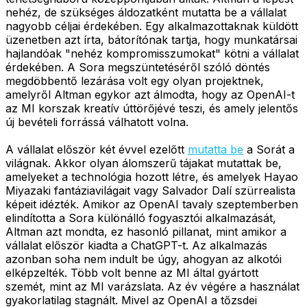
nehéz, de szükséges áldozatként mutatta be a vállalat
nagyobb céljai érdekében. Egy alkalmazottaknak küldött
üzenetben azt írta, bátorítónak tartja, hogy munkatársai
hajlandóak "nehéz kompromisszumokat" kötni a vállalat
érdekében. A Sora megszüntetéséről szóló döntés
megdöbbentő lezárása volt egy olyan projektnek,
amelyről Altman egykor azt álmodta, hogy az OpenAI-t
az MI korszak kreatív úttörőjévé teszi, és amely jelentős
új bevételi forrássá válhatott volna.
A vállalat először két évvel ezelőtt
mutatta be
a Sorát a
világnak. Akkor olyan álomszerű tájakat mutattak be,
amelyeket a technológia hozott létre, és amelyek Hayao
Miyazaki fantáziavilágait vagy Salvador Dalí szürrealista
képeit idézték. Amikor az OpenAI tavaly szeptemberben
elindította a Sora különálló fogyasztói alkalmazását,
Altman azt mondta, ez hasonló pillanat, mint amikor a
vállalat először kiadta a ChatGPT-t. Az alkalmazás
azonban soha nem indult be úgy, ahogyan az alkotói
elképzelték. Több volt benne az MI által gyártott
szemét, mint az MI varázslata. Az év végére a használat
gyakorlatilag stagnált. Mivel az OpenAI a tőzsdei