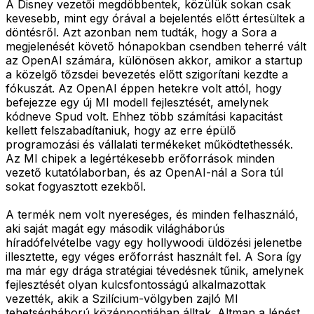
A Disney vezetői megdöbbentek, közülük sokan csak
kevesebb, mint egy órával a bejelentés előtt értesültek a
döntésről. Azt azonban nem tudták, hogy a Sora a
megjelenését követő hónapokban csendben teherré vált
az OpenAI számára, különösen akkor, amikor a startup
a közelgő tőzsdei bevezetés előtt szigorítani kezdte a
fókuszát. Az OpenAI éppen hetekre volt attól, hogy
befejezze egy új MI modell fejlesztését, amelynek
kódneve Spud volt. Ehhez több számítási kapacitást
kellett felszabadítaniuk, hogy az erre épülő
programozási és vállalati termékeket működtethessék.
Az MI chipek a legértékesebb erőforrások minden
vezető kutatólaborban, és az OpenAI-nál a Sora túl
sokat fogyasztott ezekből.
A termék nem volt nyereséges, és minden felhasználó,
aki saját magát egy második világháborús
híradófelvételbe vagy egy hollywoodi üldözési jelenetbe
illesztette, egy véges erőforrást használt fel. A Sora így
ma már egy drága stratégiai tévedésnek tűnik, amelynek
fejlesztését olyan kulcsfontosságú alkalmazottak
vezették, akik a Szilícium-völgyben zajló MI
tehetségháború középpontjában álltak. Altman a lépést