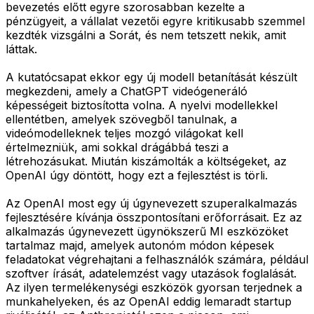
bevezetés előtt egyre szorosabban kezelte a
pénzügyeit, a vállalat vezetői egyre kritikusabb szemmel
kezdték vizsgálni a Sorát, és nem tetszett nekik, amit
láttak.
A kutatócsapat ekkor egy új modell betanítását készült
megkezdeni, amely a ChatGPT videógeneráló
képességeit biztosította volna. A nyelvi modellekkel
ellentétben, amelyek szövegből tanulnak, a
videómodelleknek teljes mozgó világokat kell
értelmezniük, ami sokkal drágábbá teszi a
létrehozásukat. Miután kiszámolták a költségeket, az
OpenAI úgy döntött, hogy ezt a fejlesztést is törli.
Az OpenAI most egy új úgynevezett szuperalkalmazás
fejlesztésére kívánja összpontosítani erőforrásait. Ez az
alkalmazás úgynevezett ügynökszerű MI eszközöket
tartalmaz majd, amelyek autonóm módon képesek
feladatokat végrehajtani a felhasználók számára, például
szoftver írását, adatelemzést vagy utazások foglalását.
Az ilyen termelékenységi eszközök gyorsan terjednek a
munkahelyeken, és az OpenAI eddig lemaradt startup