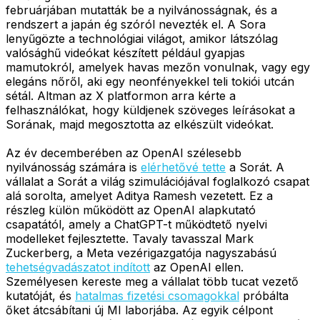
februárjában mutatták be a nyilvánosságnak, és a
rendszert a japán ég szóról nevezték el. A Sora
lenyűgözte a technológiai világot, amikor látszólag
valósághű videókat készített például gyapjas
mamutokról, amelyek havas mezőn vonulnak, vagy egy
elegáns nőről, aki egy neonfényekkel teli tokiói utcán
sétál. Altman az X platformon arra kérte a
felhasználókat, hogy küldjenek szöveges leírásokat a
Sorának, majd megosztotta az elkészült videókat.
Az év decemberében az OpenAI szélesebb
nyilvánosság számára is
elérhetővé tette
a Sorát. A
vállalat a Sorát a világ szimulációjával foglalkozó csapat
alá sorolta, amelyet Aditya Ramesh vezetett. Ez a
részleg külön működött az OpenAI alapkutató
csapatától, amely a ChatGPT-t működtető nyelvi
modelleket fejlesztette. Tavaly tavasszal Mark
Zuckerberg, a Meta vezérigazgatója nagyszabású
tehetségvadászatot indított
az OpenAI ellen.
Személyesen kereste meg a vállalat több tucat vezető
kutatóját, és
hatalmas fizetési csomagokkal
próbálta
őket átcsábítani új MI laborjába. Az egyik célpont