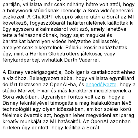
partiján, vállalata már csak néhány hétre volt attól, hogy
a hollywoodi stúdióknak licencelje a Sora videógeneráló
eszközeit. A ChatGPT elsöprő sikere után a Sorát az MI
következő, fogyasztóbarát határterületének kiáltották ki.
Egy egyszerű alkalmazásról volt szó, amely lehetővé
tette a felhasználóknak, hogy saját magukat és
barátaikat bármilyen videós helyzetbe beillesszék,
amelyet csak elképzelnek. Például kosárlabdázhattak
úgy, mint a Harlem Globetrotters játékosai, vagy
fénykardpárbajt vívhattak Darth Vaderrel.
A Disney vezérigazgatója, Bob Iger is csatlakozott ehhez
a vízióhoz. Beleegyezett abba, hogy vállalata egymilliárd
dollárt fektessen az OpenAI-ba, és
engedélyezte
, hogy a
stúdió Marvel, Pixar és más karakterei megjelenjenek a
Sora videóiban. Ugyanilyen fontos volt az is, hogy a
Disney tekintélyével támogatta a még kialakulóban lévő
technológiát egy olyan időszakban, amikor széles körű
félelmek övezték azt, hogyan lehet megvédeni az iparág
kreatív munkáját az MI hatásaitól. Az OpenAI azonban
hirtelen úgy döntött, hogy leállítja a Sorát.