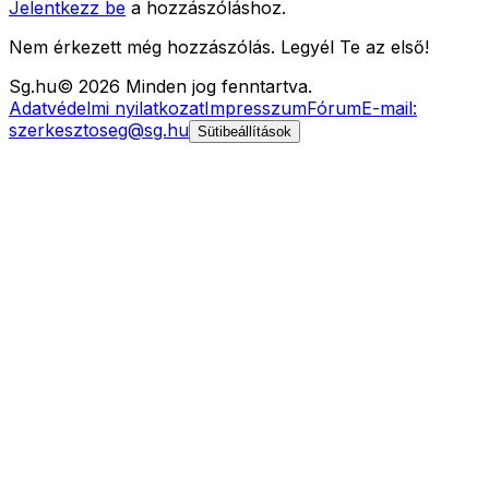
Jelentkezz be
a hozzászóláshoz.
Nem érkezett még hozzászólás. Legyél Te az első!
Sg
.hu
©
2026
Minden jog fenntartva.
Adatvédelmi nyilatkozat
Impresszum
Fórum
E-mail:
szerkesztoseg@sg.hu
Sütibeállítások