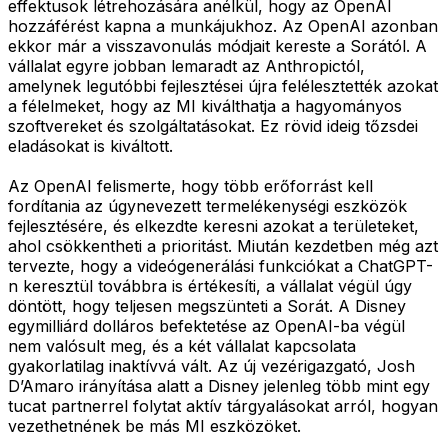
effektusok létrehozására anélkül, hogy az OpenAI
hozzáférést kapna a munkájukhoz. Az OpenAI azonban
ekkor már a visszavonulás módjait kereste a Sorától. A
vállalat egyre jobban lemaradt az Anthropictól,
amelynek legutóbbi fejlesztései újra felélesztették azokat
a félelmeket, hogy az MI kiválthatja a hagyományos
szoftvereket és szolgáltatásokat. Ez rövid ideig tőzsdei
eladásokat is kiváltott.
Az OpenAI felismerte, hogy több erőforrást kell
fordítania az úgynevezett termelékenységi eszközök
fejlesztésére, és elkezdte keresni azokat a területeket,
ahol csökkentheti a prioritást. Miután kezdetben még azt
tervezte, hogy a videógenerálási funkciókat a ChatGPT-
n keresztül továbbra is értékesíti, a vállalat végül úgy
döntött, hogy teljesen megszünteti a Sorát. A Disney
egymilliárd dolláros befektetése az OpenAI-ba végül
nem valósult meg, és a két vállalat kapcsolata
gyakorlatilag inaktívvá vált. Az új vezérigazgató, Josh
D’Amaro irányítása alatt a Disney jelenleg több mint egy
tucat partnerrel folytat aktív tárgyalásokat arról, hogyan
vezethetnének be más MI eszközöket.