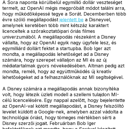
A Sora naponta körülbelül egymillió dollár veszteséget
termelt, az OpenAI mégis megpróbált módot találni arra,
hogy működőképessé tegye a Sorát. Decemberben több
évre szóló megállapodást
jelentett be
a Disneyvel,
amelynek keretében több mint kétszáz karaktert
licenceltek a szórakoztatóipari óriás filmes
univerzumából. A megállapodás részeként a Disney
vállalta, hogy az OpenAI egyik nagy ügyfele lesz, és
egymilliárd dollárt fektet a startupba. Bob Iger azt
mondta, a megállapodás lehetőséget ad a Disney
számára, hogy szerepet vállaljon az MI és az új
médiatartalmak gyors növekedésében. Altman pedig azt
mondta, reméli, hogy az együttműködés új kreatív
lehetőségeket ad a felhasználóknak az MI segítségével.
A Disney számára a megállapodás annak bizonyítéka
volt, hogy létezik üzleti modell a szellemi tulajdon MI-
célú licencelésére. Egy nappal azelőtt, hogy bejelentette
az OpenAI-val kötött megállapodást, a Disney felszólító
levelet küldött a Google-nek, amelyben azzal vádolta a
technológiai óriást, hogy tömeges mértékben sérti a
Disney szerzői jogait. Februárban Bob Iger
befektetőknek azt mondta, hogy a Sorával készített