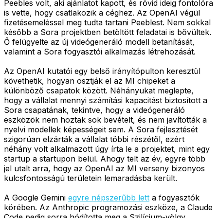
Peebles volt, aki ajánlatot kapott, és rövid ideig fontolóra
is vette, hogy csatlakozik a céghez. Az OpenAI végül
fizetésemeléssel meg tudta tartani Peeblest. Nem sokkal
később a Sora projektben betöltött feladatai is bővültek.
Ő felügyelte az új videógeneráló modell betanítását,
valamint a Sora fogyasztói alkalmazás létrehozását.
Az OpenAI kutatói egy belső irányítópulton keresztül
követhetik, hogyan osztják el az MI chipeket a
különböző csapatok között. Néhányukat meglepte,
hogy a vállalat mennyi számítási kapacitást biztosított a
Sora csapatának, tekintve, hogy a videógeneráló
eszközök nem hoztak sok bevételt, és nem javították a
nyelvi modellek képességeit sem. A Sora fejlesztését
szigorúan elzárták a vállalat többi részétől, ezért
néhány volt alkalmazott úgy írta le a projektet, mint egy
startup a startupon belül. Ahogy telt az év, egyre több
jel utalt arra, hogy az OpenAI az MI verseny bizonyos
kulcsfontosságú területein lemaradásba került.
A Google Gemini
egyre népszerűbb lett
a fogyasztók
körében. Az Anthropic programozási eszköze, a Claude
Code pedig sorra hódította meg a Szilícium-völgy