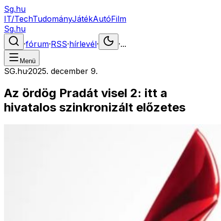
Sg.hu
IT/Tech
Tudomány
Játék
Autó
Film
Sg.hu
·
fórum
·
RSS
·
hírlevél
·
·
...
Menü
SG.hu
·
2025. december 9.
Az ördög Pradát visel 2: itt a
hivatalos szinkronizált előzetes