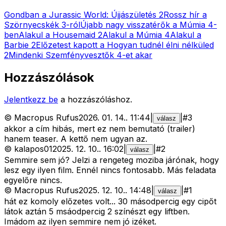
Gondban a Jurassic World: Újjászületés 2
Rossz hír a
Szörnyecskék 3-ról
Újabb nagy visszatérők a Múmia 4-
ben
Alakul a Housemaid 2
Alakul a Múmia 4
Alakul a
Barbie 2
Előzetest kapott a Hogyan tudnél élni nélküled
2
Mindenki Szemfényvesztők 4-et akar
Hozzászólások
Jelentkezz be
a hozzászóláshoz.
©
Macropus Rufus
2026. 01. 14.
.
11:44
|
|
#
3
válasz
akkor a cím hibás, mert ez nem bemutató (trailer)
hanem teaser. A kettő nem ugyan az.
©
kalapos01
2025. 12. 10.
.
16:02
|
|
#
2
válasz
Semmire sem jó? Jelzi a rengeteg moziba járónak, hogy
lesz egy ilyen film. Ennél nincs fontosabb. Más feladata
egyelőre nincs.
©
Macropus Rufus
2025. 12. 10.
.
14:48
|
|
#
1
válasz
hát ez komoly előzetes volt... 30 másodpercig egy cipőt
látok aztán 5 msáodpercig 2 színészt egy liftben.
Imádom az ilyen semmire nem jó izéket.