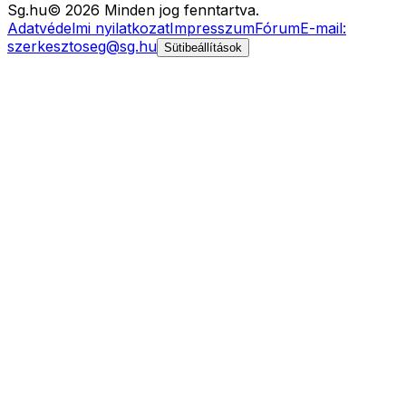
Sg
.hu
©
2026
Minden jog fenntartva.
Adatvédelmi nyilatkozat
Impresszum
Fórum
E-mail:
szerkesztoseg@sg.hu
Sütibeállítások