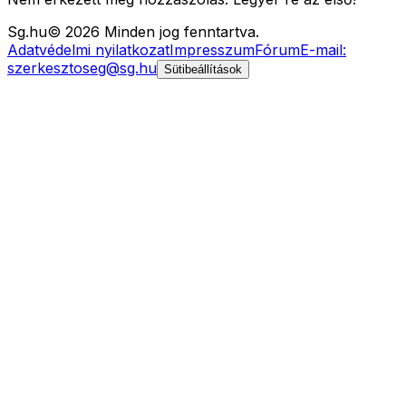
Sg
.hu
©
2026
Minden jog fenntartva.
Adatvédelmi nyilatkozat
Impresszum
Fórum
E-mail:
szerkesztoseg@sg.hu
Sütibeállítások