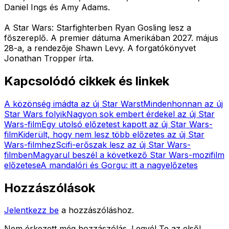
Daniel Ings és Amy Adams.
A Star Wars: Starfighterben Ryan Gosling lesz a
főszereplő. A premier dátuma Amerikában 2027. május
28-a, a rendezője Shawn Levy. A forgatókönyvet
Jonathan Tropper írta.
Kapcsolódó cikkek és linkek
A közönség imádta az új Star Warst
Mindenhonnan az új
Star Wars folyik
Nagyon sok embert érdekel az új Star
Wars-film
Egy utolsó előzetest kapott az új Star Wars-
film
Kiderült, hogy nem lesz több előzetes az új Star
Wars-filmhez
Scifi-erőszak lesz az új Star Wars-
filmben
Magyarul beszél a következő Star Wars-mozifilm
előzetese
A mandalóri és Gorgu: itt a nagyelőzetes
Hozzászólások
Jelentkezz be
a hozzászóláshoz.
Nem érkezett még hozzászólás. Legyél Te az első!