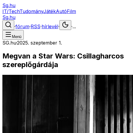
Sg.hu
IT/Tech
Tudomány
Játék
Autó
Film
Sg.hu
·
fórum
·
RSS
·
hírlevél
·
·
...
Menü
SG.hu
·
2025. szeptember 1.
Megvan a Star Wars: Csillagharcos
szereplőgárdája